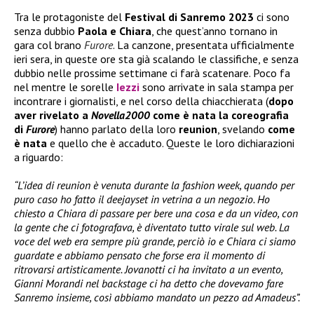
Tra le protagoniste del
Festival di Sanremo 2023
ci sono
senza dubbio
Paola e Chiara
, che quest’anno tornano in
gara col brano
Furore
. La canzone, presentata ufficialmente
ieri sera, in queste ore sta già scalando le classifiche, e senza
dubbio nelle prossime settimane ci farà scatenare. Poco fa
nel mentre le sorelle
Iezzi
sono arrivate in sala stampa per
incontrare i giornalisti, e nel corso della chiacchierata (
dopo
aver rivelato a
Novella2000
come è nata la coreografia
di
Furore
) hanno parlato della loro
reunion
, svelando
come
è nata
e quello che è accaduto. Queste le loro dichiarazioni
a riguardo:
“L’idea di reunion è venuta durante la fashion week, quando per
puro caso ho fatto il deejayset in vetrina a un negozio. Ho
chiesto a Chiara di passare per bere una cosa e da un video, con
la gente che ci fotografava, è diventato tutto virale sul web. La
voce del web era sempre più grande, perciò io e Chiara ci siamo
guardate e abbiamo pensato che forse era il momento di
ritrovarsi artisticamente. Jovanotti ci ha invitato a un evento,
Gianni Morandi nel backstage ci ha detto che dovevamo fare
Sanremo insieme, così abbiamo mandato un pezzo ad Amadeus”.