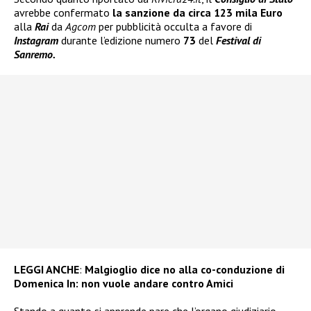
avrebbe confermato
la sanzione da circa
123 mila Euro
alla
Rai
da
Agcom
per pubblicità occulta a favore di
Instagram
durante l’edizione numero
73
del
Festival di
Sanremo.
LEGGI ANCHE
:
Malgioglio dice no alla co-conduzione di
Domenica In: non vuole andare contro Amici
Stando a quanto si apprende pare che l’organo giudiziario