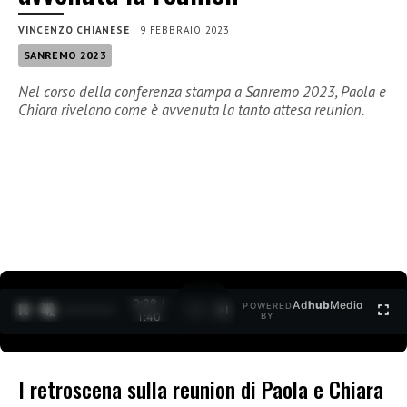
VINCENZO CHIANESE
|
9 FEBBRAIO 2023
SANREMO 2023
Nel corso della conferenza stampa a Sanremo 2023, Paola e
Chiara rivelano come è avvenuta la tanto attesa reunion.
0:30 /
Ad
hub
Media
POWERED
1
/
2
1:40
BY
I retroscena sulla reunion di Paola e Chiara