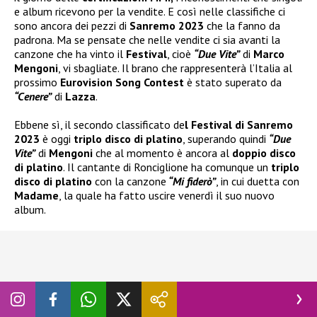
e album ricevono per la vendite. E così nelle classifiche ci
sono ancora dei pezzi di
Sanremo 2023
che la fanno da
padrona. Ma se pensate che nelle vendite ci sia avanti la
canzone che ha vinto il
Festival
, cioè
“Due Vite”
di
Marco
Mengoni
, vi sbagliate. Il brano che rappresenterà l’Italia al
prossimo
Eurovision Song Contest
è stato superato da
“Cenere”
di
Lazza
.
Ebbene sì, il secondo classificato de
l Festival di Sanremo
2023
è oggi
triplo disco di platino
, superando quindi
“Due
Vite”
di
Mengoni
che al momento è ancora al
doppio disco
di platino
. Il cantante di Ronciglione ha comunque un
triplo
disco di platino
con la canzone
“Mi fiderò”
, in cui duetta con
Madame
, la quale ha fatto uscire venerdì il suo nuovo
album.