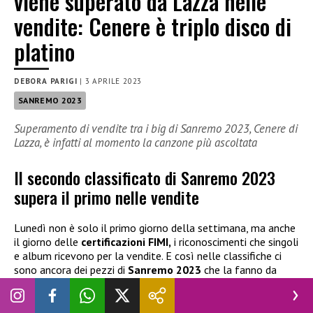
viene superato da Lazza nelle
vendite: Cenere è triplo disco di
platino
DEBORA PARIGI
|
3 APRILE 2023
SANREMO 2023
Superamento di vendite tra i big di Sanremo 2023, Cenere di
Lazza, è infatti al momento la canzone più ascoltata
Il secondo classificato di Sanremo 2023
supera il primo nelle vendite
Lunedì non è solo il primo giorno della settimana, ma anche
il giorno delle
certificazioni FIMI,
i riconoscimenti che singoli
e album ricevono per la vendite. E così nelle classifiche ci
sono ancora dei pezzi di
Sanremo 2023
che la fanno da
padrona. Ma se pensate che nelle vendite ci sia avanti la
canzone che ha vinto il
Festival
, cioè
“Due Vite”
di
Marco
Mengoni
, vi sbagliate. Il brano che rappresenterà l’Italia al