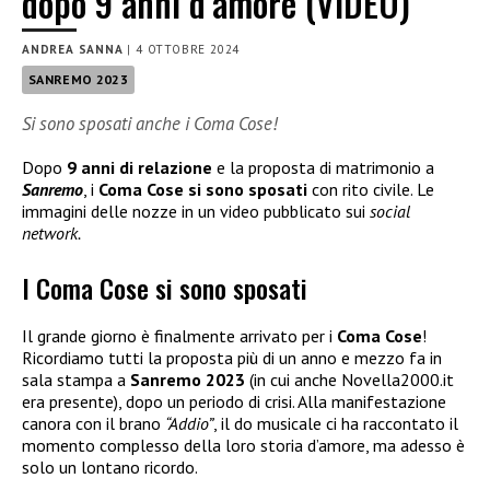
dopo 9 anni d’amore (VIDEO)
ANDREA SANNA
|
4 OTTOBRE 2024
SANREMO 2023
Si sono sposati anche i Coma Cose!
Dopo
9 anni di relazione
e la proposta di matrimonio a
Sanremo
, i
Coma Cose si sono sposati
con rito civile. Le
immagini delle nozze in un video pubblicato sui
social
network.
I Coma Cose si sono sposati
Il grande giorno è finalmente arrivato per i
Coma Cose
!
Ricordiamo tutti la proposta più di un anno e mezzo fa in
sala stampa a
Sanremo 2023
(in cui anche Novella2000.it
era presente), dopo un periodo di crisi. Alla manifestazione
canora con il brano
“Addio”
, il do musicale ci ha raccontato il
momento complesso della loro storia d’amore, ma adesso è
solo un lontano ricordo.