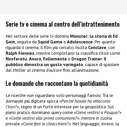
Serie tv e cinema al centro dell’intrattenimento
Nel settore delle serie tv domina
Monster: la storia di Ed
Gein
, seguita da
Squid Game
e
Adolescence
. Per quanto
riguarda il cinema, il film più cercato risulta
Conclave
, con
Ralph Fiennes
, mentre completano la classifica titoli come
Nosferatu
,
Anora
,
Follemente
e
Dragon Trainer
.
Il
pubblico dimostra un gusto variegato
, capace di spaziare
dal thriller al cinema d’autore fino all’animazione.
Le domande che raccontano la quotidianità
Le ricerche non riguardano solo personaggi famosi. Tra le
domande più digitate spicca
«Perché Israele ha attaccato
l’Iran?»
, segno di un forte interesse per la geopolitica. Sul
piano pratico dominano query come
«Come vestirsi a Pasqua?»
e
«Come vestirsi alla prima comunione?»
, mentre in cucina
prevale
«Come fare le chiacchiere?»
. Nel linguaggio, invece, la