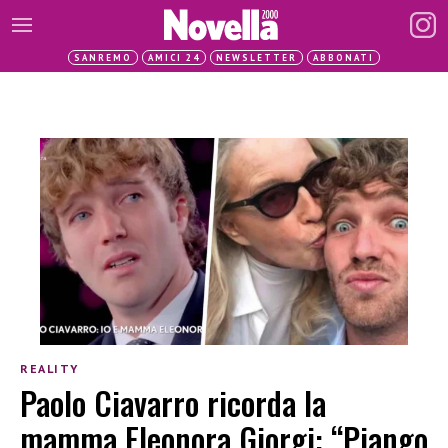
SANREMO
AMICI 24
NEWSLETTER
ABBONATI
REALITY
Paolo Ciavarro ricorda la
mamma Eleonora Giorgi: “Piango