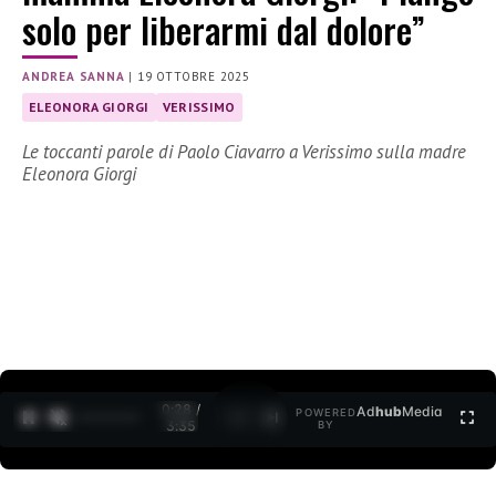
solo per liberarmi dal dolore”
ANDREA SANNA
|
19 OTTOBRE 2025
ELEONORA GIORGI
VERISSIMO
Le toccanti parole di Paolo Ciavarro a Verissimo sulla madre
Eleonora Giorgi
0:30 /
Ad
hub
Media
POWERED
1
/
2
3:35
BY