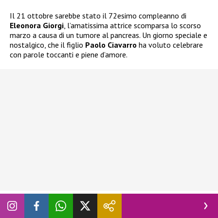
Il 21 ottobre sarebbe stato il 72esimo compleanno di
Eleonora Giorgi
, l’amatissima attrice scomparsa lo scorso
marzo a causa di un tumore al pancreas. Un giorno speciale e
nostalgico, che il figlio
Paolo Ciavarro
ha voluto celebrare
con parole toccanti e piene d’amore.
Sui
social
,
Paolo Ciavarro
ha condiviso due fotografie della
sua infanzia in cui appare accanto alla madre
Eleonora