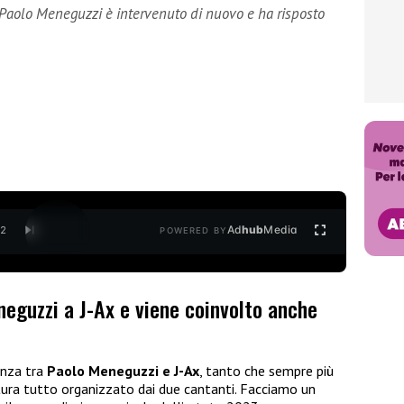
, Paolo Meneguzzi è intervenuto di nuovo e ha risposto
Ad
hub
Media
/
2
POWERED BY
neguzzi a J-Ax e viene coinvolto anche
anza tra
Paolo Meneguzzi e J-Ax
, tanto che sempre più
tura tutto organizzato dai due cantanti. Facciamo un