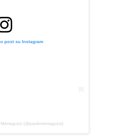
to post su Instagram
lo Meneguzzi (@paolomeneguzzi)