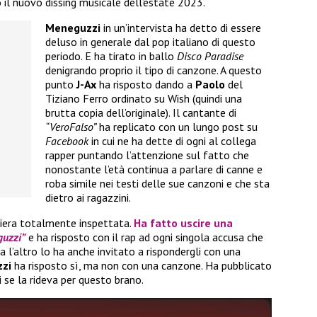
o il nuovo dissing musicale dell’estate 2023.
Meneguzzi
in un’intervista ha detto di essere
deluso in generale dal pop italiano di questo
periodo. E ha tirato in ballo
Disco Paradise
denigrando proprio il tipo di canzone. A questo
punto
J-Ax
ha risposto dando a
Paolo
del
Tiziano Ferro ordinato su Wish (quindi una
brutta copia dell’originale). Il cantante di
“VeroFalso”
ha replicato con un lungo post su
Facebook
in cui ne ha dette di ogni al collega
rapper puntando l’attenzione sul fatto che
nonostante l’età continua a parlare di canne e
roba simile nei testi delle sue canzoni e che sta
dietro ai ragazzini.
iera totalmente inspettata.
Ha fatto uscire una
guzzi”
e ha risposto con il rap ad ogni singola accusa che
 l’altro lo ha anche invitato a rispondergli con una
zzi
ha risposto sì, ma non con una canzone. Ha pubblicato
i se la rideva per questo brano.