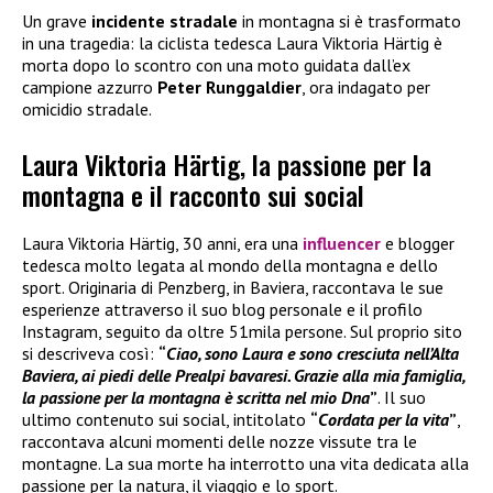
Un grave
incidente stradale
in montagna si è trasformato
in una tragedia: la ciclista tedesca Laura Viktoria Härtig è
morta dopo lo scontro con una moto guidata dall’ex
campione azzurro
Peter Runggaldier
, ora indagato per
omicidio stradale.
Laura Viktoria Härtig, la passione per la
montagna e il racconto sui social
Laura Viktoria Härtig, 30 anni, era una
influencer
e blogger
tedesca molto legata al mondo della montagna e dello
sport. Originaria di Penzberg, in Baviera, raccontava le sue
esperienze attraverso il suo blog personale e il profilo
Instagram, seguito da oltre 51mila persone. Sul proprio sito
si descriveva così:
“
Ciao, sono Laura e sono cresciuta nell’Alta
Baviera, ai piedi delle Prealpi bavaresi. Grazie alla mia famiglia,
la passione per la montagna è scritta nel mio Dna
”
. Il suo
ultimo contenuto sui social, intitolato
“
Cordata per la vita
”
,
raccontava alcuni momenti delle nozze vissute tra le
montagne. La sua morte ha interrotto una vita dedicata alla
passione per la natura, il viaggio e lo sport.