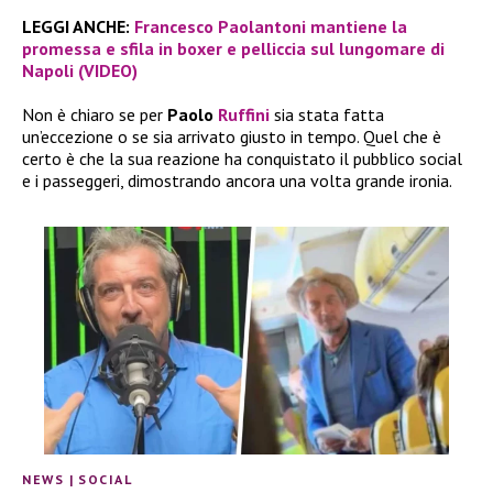
LEGGI ANCHE:
Francesco Paolantoni mantiene la
promessa e sfila in boxer e pelliccia sul lungomare di
Napoli (VIDEO)
Non è chiaro se per
Paolo
Ruffini
sia stata fatta
un’eccezione o se sia arrivato giusto in tempo. Quel che è
certo è che la sua reazione ha conquistato il pubblico social
e i passeggeri, dimostrando ancora una volta grande ironia.
NEWS
|
SOCIAL