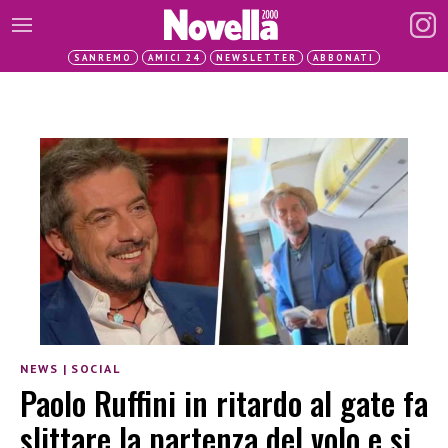
SANREMO
AMICI 24
NEWSLETTER
ABBONATI
NEWS
|
SOCIAL
Paolo Ruffini in ritardo al gate fa
slittare la partenza del volo e si