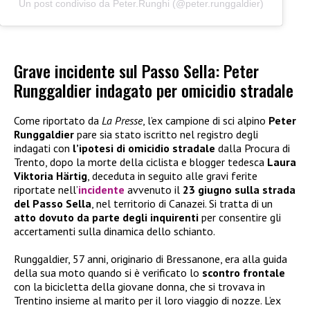
Un post condiviso da Peter.Runghi (@peter.runggaldier)
Grave incidente sul Passo Sella: Peter
Runggaldier indagato per omicidio stradale
Come riportato da
La Presse
, l’ex campione di sci alpino
Peter
Runggaldier
pare sia stato iscritto nel registro degli
indagati con
l’ipotesi di omicidio stradale
dalla Procura di
Trento, dopo la morte della ciclista e blogger tedesca
Laura
Viktoria Härtig
, deceduta in seguito alle gravi ferite
riportate nell’
incidente
avvenuto il
23 giugno sulla strada
del Passo Sella
, nel territorio di Canazei. Si tratta di un
atto dovuto da parte degli inquirenti
per consentire gli
accertamenti sulla dinamica dello schianto.
Runggaldier, 57 anni, originario di Bressanone, era alla guida
della sua moto quando si è verificato lo
scontro frontale
con la bicicletta della giovane donna, che si trovava in
Trentino insieme al marito per il loro viaggio di nozze. L’ex