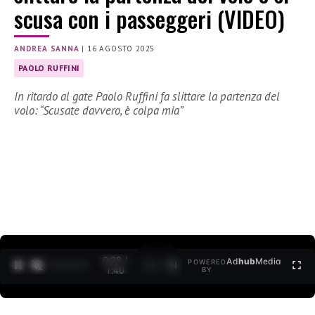
scusa con i passeggeri (VIDEO)
ANDREA SANNA
|
16 AGOSTO 2025
PAOLO RUFFINI
In ritardo al gate Paolo Ruffini fa slittare la partenza del
volo: “Scusate davvero, è colpa mia”
0:30 /
Ad
hub
Media
POWERED
1
/
2
1:40
BY