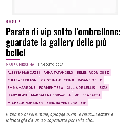
GOSSIP
Parata di vip sotto l’ombrellone:
guardate la gallery delle più
belle!
MAURA MESSINA
|
8 AGOSTO 2017
ALESSIA MARCUZZI
ANNA TATANGELO
BELEN RODRIGUEZ
CHIARA FERRAGNI
CRISTINA-BUCCINO
DAYANE MELLO
EMMA MARRONE
FORMENTERA
GIULIA DE LELLIS
IBIZA
ILARY BLASI
MADDALENA CORVAGLIA
MELISSA SATTA
MICHELLE HUNZIKER
SIMONA VENTURA
VIP
E’ tempo di sole, mare, spiagge bikini e relax…L’estate è
iniziata già da un po’ sopratutto per i vip che…