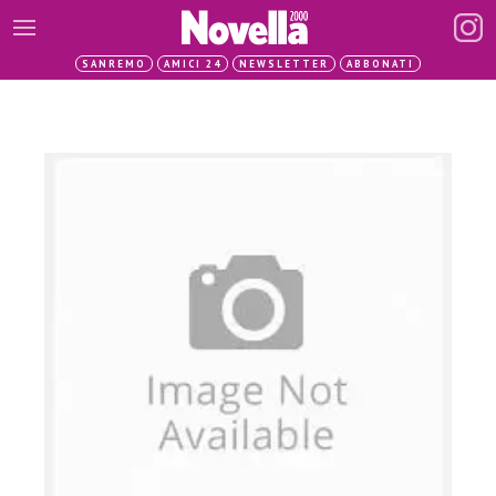
SANREMO
AMICI 24
NEWSLETTER
ABBONATI