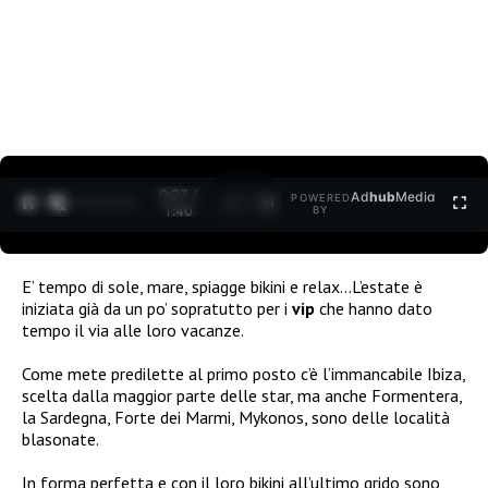
0:28 /
Ad
hub
Media
POWERED
1
/
2
1:40
BY
E’ tempo di sole, mare, spiagge bikini e relax…L’estate è
iniziata già da un po’ sopratutto per i
vip
che hanno dato
tempo il via alle loro vacanze.
Come mete predilette al primo posto c’è l’immancabile Ibiza,
scelta dalla maggior parte delle star, ma anche Formentera,
la Sardegna, Forte dei Marmi, Mykonos, sono delle località
blasonate.
In forma perfetta e con il loro bikini all’ultimo grido sono