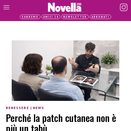
SANREMO
AMICI 24
NEWSLETTER
ABBONATI
BENESSERE
|
NEWS
Perché la patch cutanea non è
più un tabù