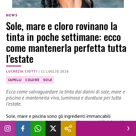
NEWS
Sole, mare e cloro rovinano la
tinta in poche settimane: ecco
come mantenerla perfetta tutta
l’estate
LUCREZIA CIOTTI
|
11 LUGLIO 2026
CAPELLI
COLORE
SOLE
Ecco come salvaguardare la tinta dai danni di sole, mare e
piscina e mantenerla viva, luminosa e duratura per tutta
l’estate.
Sole, mare e piscina sono gli ingredienti immancabili
dell’
estate
, ma anche tra i principali responsabili del rapido
deterioramento della
tinta
. Raggi UV, salsedine e cloro
agiscono in sinergia sulla fibra capillare, rendendo il colore