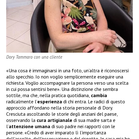
Dory Tammaro con una cliente
«Una cosa è immaginarsi in una foto, un’altra è riconoscersi
allo specchio. Io non voglio semplicemente eseguire una
richiesta. Voglio accompagnare la persona verso una scelta
in cui possa sentirsi bene». Una distinzione che sembra
sottile, ma che, nella pratica quotidiana,
cambia
radicalmente l’
esperienza
di chi entra. Le radici di questo
approccio affondano nella storia personale di Dory.
Cresciuta ascoltando le storie degli anziani del paese,
osservando la
cura artigianale
di sua madre sarta e
l’
attenzione umana
di suo padre nei rapporti con le
persone. «Credo di aver imparato lì l’importanza
dell’ascolto, dell’osservazione e del rispetto. In casa mia ho