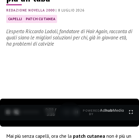
REDAZIONE NOVELLA 2000
|
8 LUGLIO 2026
CAPELLI
PATCH CUTANEA
L’esperto Riccardo Lodoli, fondatore di Hair Again, racconta di
quali siano le migliori soluzioni per chi, già in giovane età,
ha problemi di calvizie
0:30 /
Ad
hub
Media
POWERED
1
/
2
3:35
BY
Mai più senza capelli, ora che la
patch cutanea
non è più un