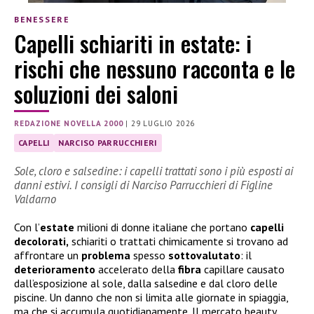
BENESSERE
Capelli schiariti in estate: i
rischi che nessuno racconta e le
soluzioni dei saloni
REDAZIONE NOVELLA 2000
|
29 LUGLIO 2026
CAPELLI
NARCISO PARRUCCHIERI
Sole, cloro e salsedine: i capelli trattati sono i più esposti ai
danni estivi. I consigli di Narciso Parrucchieri di Figline
Valdarno
Con l’
estate
milioni di donne italiane che portano
capelli
decolorati,
schiariti o trattati chimicamente si trovano ad
affrontare un
problema
spesso
sottovalutato
: il
deterioramento
accelerato della
fibra
capillare causato
dall’esposizione al sole, dalla salsedine e dal cloro delle
piscine. Un danno che non si limita alle giornate in spiaggia,
ma che si accumula quotidianamente. Il mercato beauty