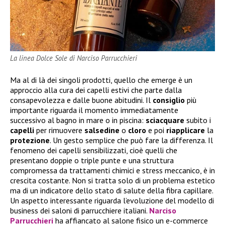
La linea Dolce Sole di Narciso Parrucchieri
Ma al di là dei singoli prodotti, quello che emerge è un
approccio alla cura dei capelli estivi che parte dalla
consapevolezza e dalle buone abitudini. Il
consiglio
più
importante riguarda il momento immediatamente
successivo al bagno in mare o in piscina:
sciacquare
subito i
capelli
per rimuovere
salsedine
o
cloro
e poi
riapplicare
la
protezione
. Un gesto semplice che può fare la differenza. Il
fenomeno dei capelli sensibilizzati, cioè quelli che
presentano doppie o triple punte e una struttura
compromessa da trattamenti chimici e stress meccanico, è in
crescita costante. Non si tratta solo di un problema estetico
ma di un indicatore dello stato di salute della fibra capillare.
Un aspetto interessante riguarda l’evoluzione del modello di
business dei saloni di parrucchiere italiani.
Narciso
Parrucchieri
ha affiancato al salone fisico un e-commerce