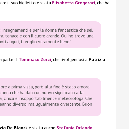
ere il suo biglietto è stata
Elisabetta Gregoraci
, che ha
uoi insegnamenti e per la donna fantastica che sei.
era, tenace e con il cuore grande. Qui ho trovo una
nti auguri, ti voglio veramente bene”.
 parte di
Tommaso Zorzi
, che rivolgendosi a
Patrizia
e a prima vista, però alla fine è stato amore.
onna che ha dato un nuovo significato alla
ia, cinica e insopportabilmente meteorologa. Che
eanno diverso, ma ugualmente divertente. Buon
zia De Blanck
è stata anche
Stefania Orlando
: