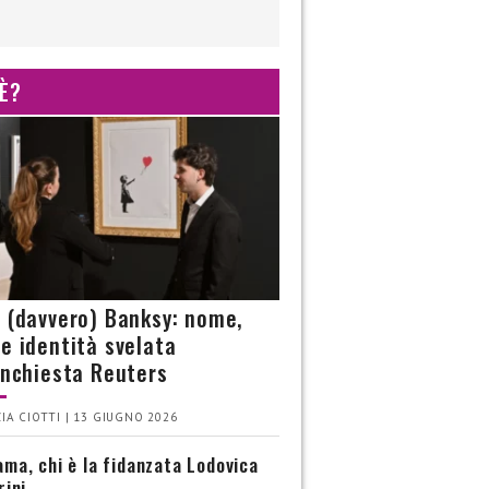
 È?
è (davvero) Banksy: nome,
 e identità svelata
’inchiesta Reuters
IA CIOTTI | 13 GIUGNO 2026
ma, chi è la fidanzata Lodovica
rini