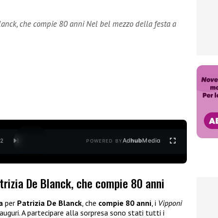
Blanck, che compie 80 anni Nel bel mezzo della festa a
Ad
hub
Media
/
2
POWERED BY
trizia De Blanck, che compie 80 anni
a
per
Patrizia De Blanck
, che
compie 80 anni
, i
Vipponi
uguri. A partecipare alla sorpresa sono stati tutti i