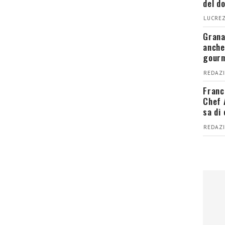
del d
LUCREZ
Grana
anche
gour
REDAZI
Franc
Chef 
sa di
REDAZI