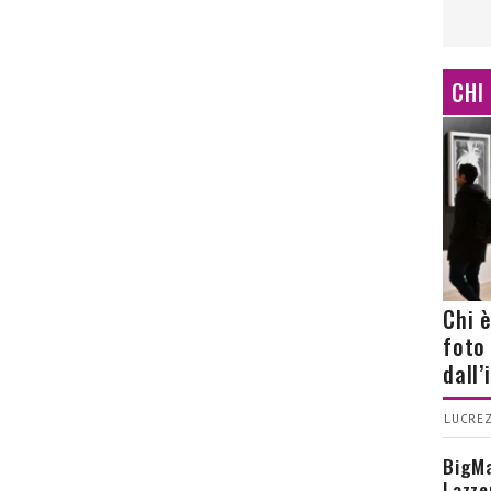
CHI
Chi 
foto
dall
LUCREZ
BigMa
Lazze