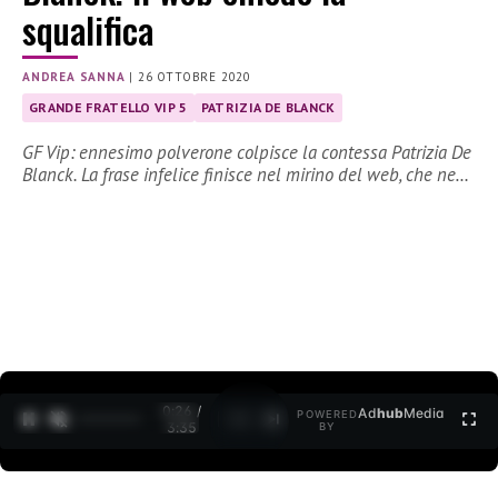
squalifica
ANDREA SANNA
|
26 OTTOBRE 2020
GRANDE FRATELLO VIP 5
PATRIZIA DE BLANCK
GF Vip: ennesimo polverone colpisce la contessa Patrizia De
Blanck. La frase infelice finisce nel mirino del web, che ne…
0:27 /
Ad
hub
Media
POWERED
1
/
2
3:35
BY