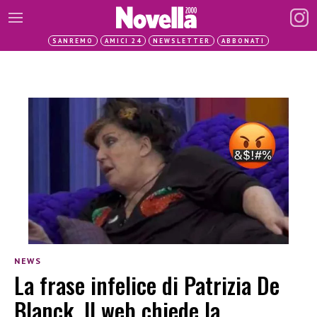
SANREMO
AMICI 24
NEWSLETTER
ABBONATI
NEWS
La frase infelice di Patrizia De
Blanck. Il web chiede la