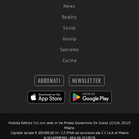
News
Reality
Social
Gossip
Sanremo
Cucina
ABBONATI
NEWSLETTER
Visibilia Editrice S.r.l.
con sede in Via Privata Giovannino De Grassi 12/12A, 20123
Milano.
Capitale sociale € 100.000,00 I.V. - C.F./P.IVA ed iscrizione alla C.C.I.A.A. di Milano
N.10269990965 - REA MI-2519578.