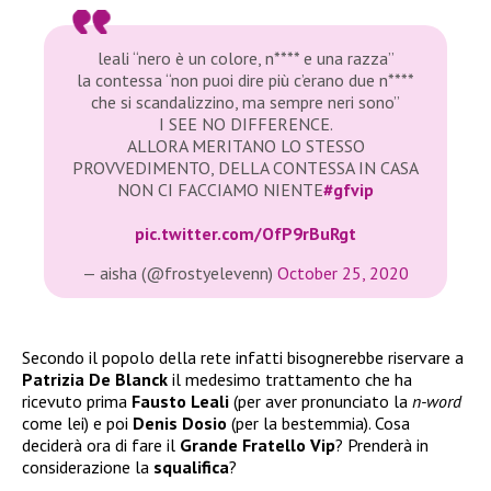
leali “nero è un colore, n**** e una razza”
la contessa “non puoi dire più c’erano due n****
che si scandalizzino, ma sempre neri sono”
I SEE NO DIFFERENCE.
ALLORA MERITANO LO STESSO
PROVVEDIMENTO, DELLA CONTESSA IN CASA
NON CI FACCIAMO NIENTE
#gfvip
pic.twitter.com/OfP9rBuRgt
— aisha (@frostyelevenn)
October 25, 2020
Secondo il popolo della rete infatti bisognerebbe riservare a
Patrizia De Blanck
il medesimo trattamento che ha
ricevuto prima
Fausto Leali
(per aver pronunciato la
n-word
come lei) e poi
Denis Dosio
(per la bestemmia). Cosa
deciderà ora di fare il
Grande Fratello Vip
? Prenderà in
considerazione la
squalifica
?