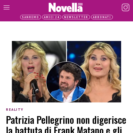
SANREMO
AMICI 24
NEWSLETTER
ABBONATI
REALITY
Patrizia Pellegrino non digerisce
la battuta di Frank Matano e gli