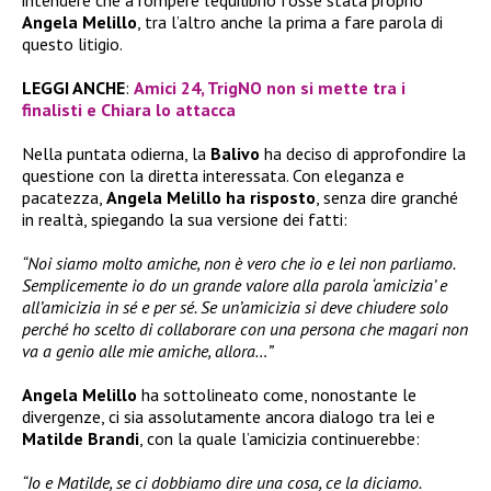
intendere che a rompere l’equilibrio fosse stata proprio
Angela Melillo
, tra l’altro anche la prima a fare parola di
questo litigio.
LEGGI ANCHE
:
Amici 24, TrigNO non si mette tra i
finalisti e Chiara lo attacca
Nella puntata odierna, la
Balivo
ha deciso di approfondire la
questione con la diretta interessata. Con eleganza e
pacatezza,
Angela Melillo ha risposto
, senza dire granché
in realtà, spiegando la sua versione dei fatti:
“Noi siamo molto amiche, non è vero che io e lei non parliamo.
Semplicemente io do un grande valore alla parola ‘amicizia’ e
all’amicizia in sé e per sé. Se un’amicizia si deve chiudere solo
perché ho scelto di collaborare con una persona che magari non
va a genio alle mie amiche, allora…”
Angela Melillo
ha sottolineato come, nonostante le
divergenze, ci sia assolutamente ancora dialogo tra lei e
Matilde Brandi
, con la quale l’amicizia continuerebbe:
“Io e Matilde, se ci dobbiamo dire una cosa, ce la diciamo.