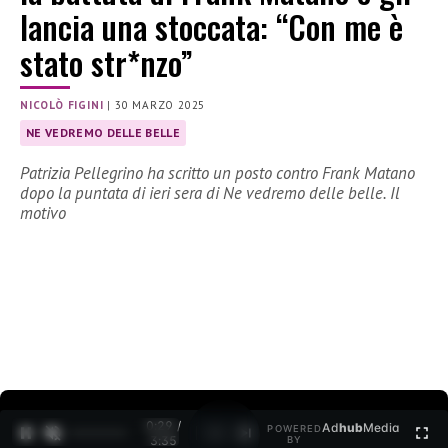
lancia una stoccata: “Con me è
stato str*nzo”
NICOLÒ FIGINI
|
30 MARZO 2025
NE VEDREMO DELLE BELLE
Patrizia Pellegrino ha scritto un posto contro Frank Matano
dopo la puntata di ieri sera di Ne vedremo delle belle. Il
motivo
0:30 /
Ad
hub
Media
POWERED
1
/
2
3:35
BY