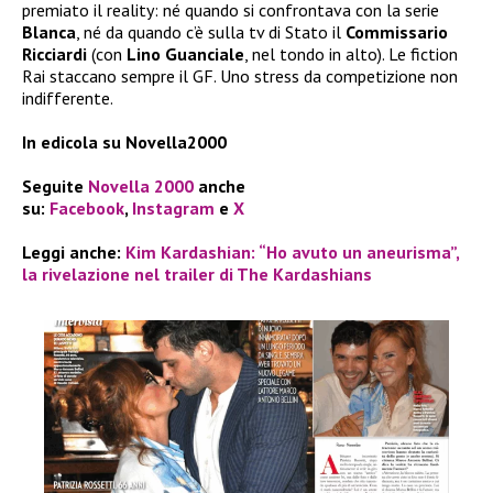
premiato il reality: né quando si confrontava con la serie
Blanca
, né da quando c’è sulla tv di Stato il
Commissario
Ricciardi
(con
Lino Guanciale
, nel tondo in alto). Le fiction
Rai staccano sempre il GF. Uno stress da competizione non
indifferente.
In edicola su Novella2000
Seguite
Novella 2000
anche
su:
Facebook
,
Instagram
e
X
Leggi anche:
Kim Kardashian: “Ho avuto un aneurisma”,
la rivelazione nel trailer di The Kardashians