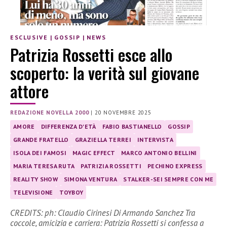
ESCLUSIVE
|
GOSSIP
|
NEWS
Patrizia Rossetti esce allo
scoperto: la verità sul giovane
attore
REDAZIONE NOVELLA 2000
|
20 NOVEMBRE 2025
AMORE
DIFFERENZA D'ETÀ
FABIO BASTIANELLO
GOSSIP
GRANDE FRATELLO
GRAZIELLA TERREI
INTERVISTA
ISOLA DEI FAMOSI
MAGIC EFFECT
MARCO ANTONIO BELLINI
MARIA TERESA RUTA
PATRIZIA ROSSETTI
PECHINO EXPRESS
REALITY SHOW
SIMONA VENTURA
STALKER-SEI SEMPRE CON ME
TELEVISIONE
TOYBOY
CREDITS: ph: Claudio Cirinesi Di Armando Sanchez Tra
coccole, amicizia e carriera: Patrizia Rossetti si confessa a