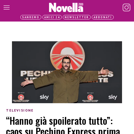
SANREMO
AMICI 24
NEWSLETTER
ABBONATI
TELEVISIONE
“Hanno già spoilerato tutto”:
caos su Pechino Express prima