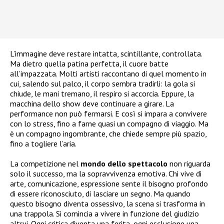
L’immagine deve restare intatta, scintillante, controllata.
Ma dietro quella patina perfetta, il cuore batte
all’impazzata. Molti artisti raccontano di quel momento in
cui, salendo sul palco, il corpo sembra tradirli: la gola si
chiude, le mani tremano, il respiro si accorcia. Eppure, la
macchina dello show deve continuare a girare. La
performance non può fermarsi. E così si impara a convivere
con lo stress, fino a farne quasi un compagno di viaggio. Ma
è un compagno ingombrante, che chiede sempre più spazio,
fino a togliere l’aria.
La competizione nel
mondo dello spettacolo
non riguarda
solo il successo, ma la sopravvivenza emotiva. Chi vive di
arte, comunicazione, espressione sente il bisogno profondo
di essere riconosciuto, di lasciare un segno. Ma quando
questo bisogno diventa ossessivo, la scena si trasforma in
una trappola. Si comincia a vivere in funzione del giudizio
altrui. Ogni critica diventa una ferita, ogni esclusione una