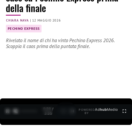
della finale
CHIARA NAVA
|
12 MAGGIO 2026
PECHINO EXPRESS
Rivelato il nome di chi ha vinto Pechino Express 2026.
Scoppia il caos prima della puntata finale.
0:30 /
Ad
hub
Media
POWERED
1
/
2
3:35
BY