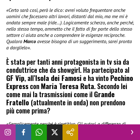
«Certo sarà così, però le dico: avrei voluto frequentare anche
uomini che facessero altri lavori, distanti dal mio, ma me mi è
andata sempre male (ride…). Logicamente scherzo, anche perché,
nello stesso tempo, ammetto che il fatto di far parte dello stesso
settore ci aiuta anche a comprendere le esigenze reciproche.
Qualora
Marco
avesse bisogno di un suggerimento, sarei pronta
a darglielo».
È stata per tanti anni protagonista in tv sia da
conduttrice che da showgirl. Ha partecipato al
GF Vip
, all’
Isola dei Famosi
e ha vinto
Pechino
Express
con
Maria Teresa Ruta
. Secondo lei
come mai la trasmissioni come il
Grande
Fratello
(attualmente in onda) non prendono
più come prima?
«Semplicemente perché è ripetitivo. Gli autori, a differenza di
quando lavoravo io in televisione, scrivono sempre le stesse
storie, i telespettatori si annoiano ad un certo punto. Premetto