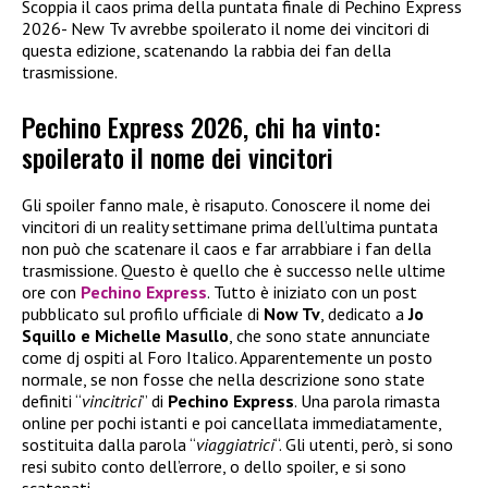
Scoppia il caos prima della puntata finale di Pechino Express
2026- New Tv avrebbe spoilerato il nome dei vincitori di
questa edizione, scatenando la rabbia dei fan della
trasmissione.
Pechino Express 2026, chi ha vinto:
spoilerato il nome dei vincitori
Gli spoiler fanno male, è risaputo. Conoscere il nome dei
vincitori di un reality settimane prima dell’ultima puntata
non può che scatenare il caos e far arrabbiare i fan della
trasmissione. Questo è quello che è successo nelle ultime
ore con
Pechino Express
. Tutto è iniziato con un post
pubblicato sul profilo ufficiale di
Now Tv
, dedicato a
Jo
Squillo e Michelle Masullo
, che sono state annunciate
come dj ospiti al Foro Italico. Apparentemente un posto
normale, se non fosse che nella descrizione sono state
definiti “
vincitrici
” di
Pechino Express
. Una parola rimasta
online per pochi istanti e poi cancellata immediatamente,
sostituita dalla parola “
viaggiatrici
“. Gli utenti, però, si sono
resi subito conto dell’errore, o dello spoiler, e si sono