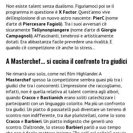
Non esiste talent senza dualismo. Figuriamoci poi se il
programma in questione è
X Factor
. Quest’anno vive
dell’esplosione di un nuovo astro nascente:
PierC
(nome
d’arte di
Piercesare Fagioli
). Tra i suoi avversari c’è
sicuramente
Tellynonpiangere
(nome d’arte di
Giorgio
Campagnoli
). Affascinanti, tenebrosi e artisticamente
dotati. Era abbastanza facile prevedere una rivalità. E
quando c’è competizione c’è anche lo stress…
A Masterchef… si cucina il confronto tra giudici
Ne rimarrà uno solo, come nel film Highlander. A
Masterchef
spesso la competizione sembra quasi più tra i
giudici che tra i concorrenti. L’impressione che raccogliamo,
infatti, non è quella relativa al talent com’era agli albori,
quando
Cracco
e
Bastianich
erano soliti catechizzare i
partecipanti con un linguaggio colorito. Ma più un confronto
tra giudici. Un piatto di passatelli può diventare un terreno di
scontro non indifferente, tra due pluristellati, come lo sono
Cracco
e
Barbieri
. Un piatto indigesto che generò uno
scontro. D’altronde, lo stesso
Barbieri
parlò a suo tempo