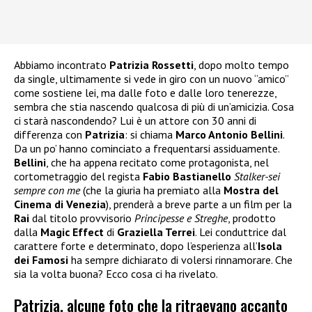
Abbiamo incontrato
Patrizia Rossetti
, dopo molto tempo
da single, ultimamente si vede in giro con un nuovo “amico”
come sostiene lei, ma dalle foto e dalle loro tenerezze,
sembra che stia nascendo qualcosa di più di un’amicizia. Cosa
ci starà nascondendo? Lui è un attore con 30 anni di
differenza con
Patrizia
: si chiama
Marco Antonio Bellini
.
Da un po’ hanno cominciato a frequentarsi assiduamente.
Bellini
, che ha appena recitato come protagonista, nel
cortometraggio del regista
Fabio Bastianello
Stalker-sei
sempre con me
(che la giuria ha premiato alla
Mostra del
Cinema di Venezia
), prenderà a breve parte a un film per la
Rai
dal titolo provvisorio
Principesse e Streghe
, prodotto
dalla
Magic Effect
di
Graziella Terrei
. Lei conduttrice dal
carattere forte e determinato, dopo l’esperienza all’
Isola
dei Famosi
ha sempre dichiarato di volersi rinnamorare. Che
sia la volta buona? Ecco cosa ci ha rivelato.
Patrizia, alcune foto che la ritraevano accanto