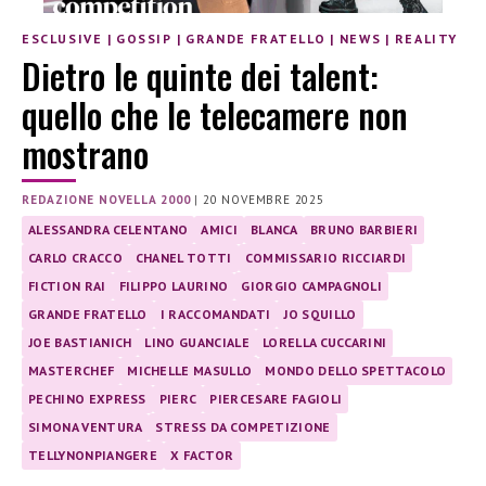
ESCLUSIVE
|
GOSSIP
|
GRANDE FRATELLO
|
NEWS
|
REALITY
Dietro le quinte dei talent:
quello che le telecamere non
mostrano
REDAZIONE NOVELLA 2000
|
20 NOVEMBRE 2025
ALESSANDRA CELENTANO
AMICI
BLANCA
BRUNO BARBIERI
CARLO CRACCO
CHANEL TOTTI
COMMISSARIO RICCIARDI
FICTION RAI
FILIPPO LAURINO
GIORGIO CAMPAGNOLI
GRANDE FRATELLO
I RACCOMANDATI
JO SQUILLO
JOE BASTIANICH
LINO GUANCIALE
LORELLA CUCCARINI
MASTERCHEF
MICHELLE MASULLO
MONDO DELLO SPETTACOLO
PECHINO EXPRESS
PIERC
PIERCESARE FAGIOLI
SIMONA VENTURA
STRESS DA COMPETIZIONE
TELLYNONPIANGERE
X FACTOR