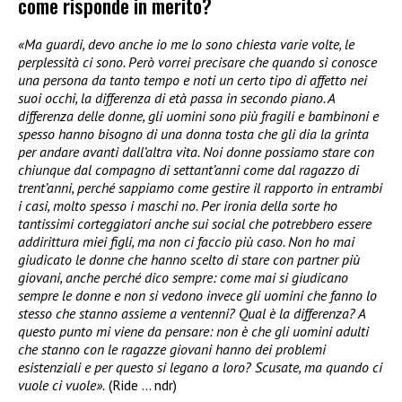
come risponde in merito?
«Ma guardi, devo anche io me lo sono chiesta varie volte, le
perplessità ci sono. Però vorrei precisare che quando si conosce
una persona da tanto tempo e noti un certo tipo di affetto nei
suoi occhi, la differenza di età passa in secondo piano. A
differenza delle donne, gli uomini sono più fragili e bambinoni e
spesso hanno bisogno di una donna tosta che gli dia la grinta
per andare avanti dall’altra vita. Noi donne possiamo stare con
chiunque dal compagno di settant’anni come dal ragazzo di
trent’anni, perché sappiamo come gestire il rapporto in entrambi
i casi, molto spesso i maschi no. Per ironia della sorte ho
tantissimi corteggiatori anche sui social che potrebbero essere
addirittura miei figli, ma non ci faccio più caso. Non ho mai
giudicato le donne che hanno scelto di stare con partner più
giovani, anche perché dico sempre: come mai si giudicano
sempre le donne e non si vedono invece gli uomini che fanno lo
stesso che stanno assieme a ventenni? Qual è la differenza? A
questo punto mi viene da pensare: non è che gli uomini adulti
che stanno con le ragazze giovani hanno dei problemi
esistenziali e per questo si legano a loro? Scusate, ma quando ci
vuole ci vuole».
(Ride … ndr)