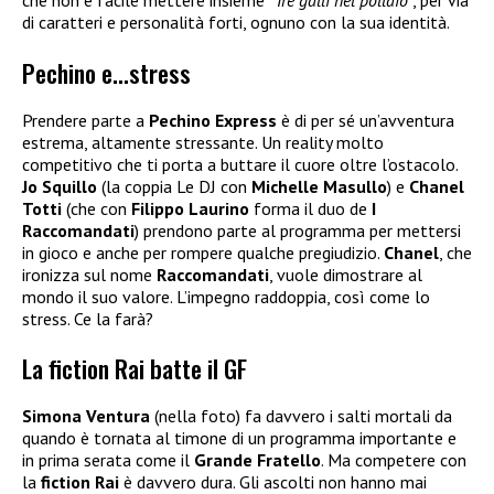
che non è facile mettere insieme
“Tre galli nel pollaio”
, per via
di caratteri e personalità forti, ognuno con la sua identità.
Pechino e…stress
Prendere parte a
Pechino Express
è di per sé un’avventura
estrema, altamente stressante. Un reality molto
competitivo che ti porta a buttare il cuore oltre l’ostacolo.
Jo Squillo
(la coppia Le DJ con
Michelle Masullo
) e
Chanel
Totti
(che con
Filippo Laurino
forma il duo de
I
Raccomandati
) prendono parte al programma per mettersi
in gioco e anche per rompere qualche pregiudizio.
Chanel
, che
ironizza sul nome
Raccomandati
, vuole dimostrare al
mondo il suo valore. L’impegno raddoppia, così come lo
stress. Ce la farà?
La fiction Rai batte il GF
Simona Ventura
(nella foto) fa davvero i salti mortali da
quando è tornata al timone di un programma importante e
in prima serata come il
Grande Fratello
. Ma competere con
la
fiction Rai
è davvero dura. Gli ascolti non hanno mai