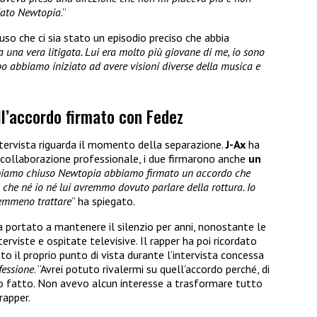
ndato Newtopia
.”
so che ci sia stato un episodio preciso che abbia
a una vera litigata. Lui era molto più giovane di me, io sono
o abbiamo iniziato ad avere visioni diverse della musica e
ull’accordo firmato con Fedez
ntervista riguarda il momento della separazione.
J-Ax
ha
a collaborazione professionale, i due firmarono anche
un
iamo chiuso Newtopia abbiamo firmato un accordo che
o che né io né lui avremmo dovuto parlare della rottura. Io
nemmeno trattare
” ha spiegato.
ha portato a mantenere il silenzio per anni, nonostante le
rviste e ospitate televisive. Il rapper ha poi ricordato
to il proprio punto di vista durante l’intervista concessa
fessione
. “Avrei potuto rivalermi su quell’accordo perché, di
ho fatto. Non avevo alcun interesse a trasformare tutto
rapper.