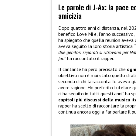
Le parole di J-Ax: la pace c
amicizia
Dopo quattro anni di distanza, nel 20
benefico Love Mi e, l’anno successivo, 
ha spiegato che quella reunion aveva u
aveva seguito la loro storia artistica. “
due genitori separati si ritrovano per Natal
fan
” ha raccontato il rapper.
Il cantante ha però precisato che
ogn
obiettivo non è mai stato quello di al
seconda di chi la racconta. Io avevo g
avere ragione. Ho preferito tutelare q
ci ha seguito in tutti questi anni” ha 
capitoli più discussi della musica i
rapper ha scelto di raccontare la prop
continua ancora oggi a far parlare il p