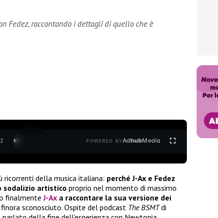
 con Fedez, raccontando i dettagli di quello che è
Ad
hub
Media
/
2
POWERED BY
 ricorrenti della musica italiana:
perché J-Ax e Fedez
 sodalizio artistico
proprio nel momento di massimo
to finalmente
J-Ax
a raccontare la sua versione dei
 finora sconosciuto. Ospite del podcast
The BSMT
di
a parlato della fine dell’esperienza con Newtopia,