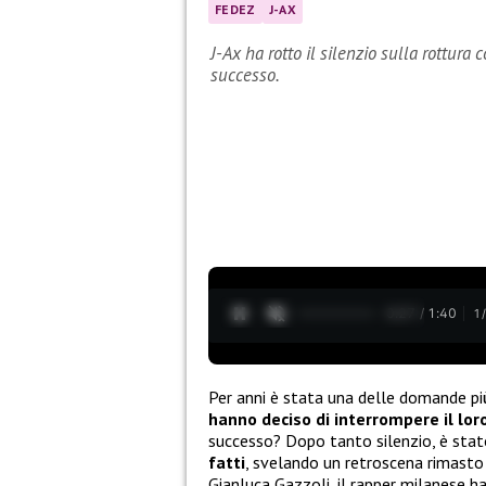
FEDEZ
J-AX
J-Ax ha rotto il silenzio sulla rottura
successo.
0:28 / 1:40
1
Per anni è stata una delle domande più
hanno deciso di interrompere il loro
successo? Dopo tanto silenzio, è sta
fatti
, svelando un retroscena rimasto
Gianluca Gazzoli, il rapper milanese h