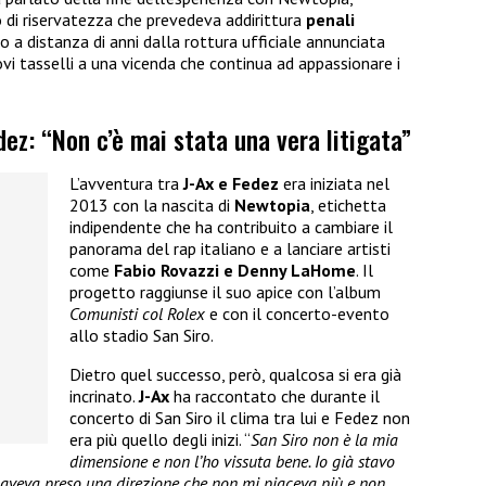
o di riservatezza che prevedeva addirittura
penali
ano a distanza di anni dalla rottura ufficiale annunciata
i tasselli a una vicenda che continua ad appassionare i
dez: “Non c’è mai stata una vera litigata”
L’avventura tra
J-Ax e Fedez
era iniziata nel
2013 con la nascita di
Newtopia
, etichetta
indipendente che ha contribuito a cambiare il
panorama del rap italiano e a lanciare artisti
come
Fabio Rovazzi e Denny LaHome
. Il
progetto raggiunse il suo apice con l’album
Comunisti col Rolex
e con il concerto-evento
allo stadio San Siro.
Dietro quel successo, però, qualcosa si era già
incrinato.
J-Ax
ha raccontato che durante il
concerto di San Siro il clima tra lui e Fedez non
era più quello degli inizi. “
San Siro non è la mia
dimensione e non l’ho vissuta bene. Io già stavo
 aveva preso una direzione che non mi piaceva più e non