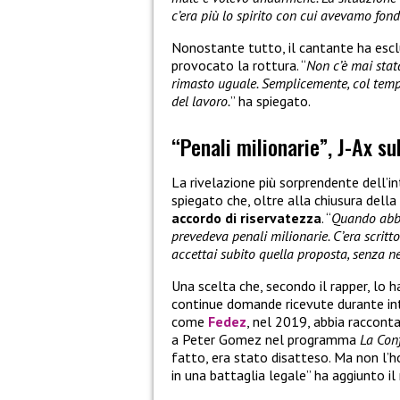
c’era più lo spirito con cui avevamo fo
Nonostante tutto, il cantante ha esclu
provocato la rottura. “
Non c’è mai stat
rimasto uguale. Semplicemente, col temp
del lavoro.
” ha spiegato.
“Penali milionarie”, J-Ax s
La rivelazione più sorprendente dell’i
spiegato che, oltre alla chiusura dell
accordo di riservatezza
. “
Quando abb
prevedeva penali milionarie. C’era scritt
accettai subito quella proposta, senza 
Una scelta che, secondo il rapper, lo 
continue domande ricevute durante inte
come
Fedez
, nel 2019, abbia racconta
a Peter Gomez nel programma
La Con
fatto, era stato disatteso. Ma non l’
in una battaglia legale” ha aggiunto il 