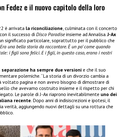
on Fedez e il nuovo capitolo della loro
22 è arrivata
la riconciliazione
, culminata con il concerto
con il successo di
Disco Paradise
insieme ad Annalisa.
J-Ax
n significato particolare, soprattutto per il pubblico che
Era una bella storia da raccontare. È un po’ come quando
e: i figli sono felici. E i figli, in questo caso, erano i nostri
i separazione ha sempre due versioni
e che il suo
imentare polemiche. “La storia di un divorzio cambia a
ià voltato pagina e non avevo bisogno di dimostrare di
uello che avevamo costruito insieme e il rispetto per chi
spiegato. Le parole di J-Ax riaprono inevitabilmente
uno dei
taliana recente
. Dopo anni di indisiscrezioni e ipotesi, il
ria verità, aggiungendo nuovi dettagli su una rottura che
ubblico.