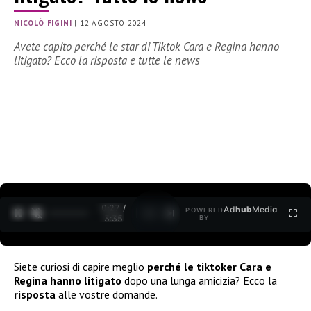
NICOLÒ FIGINI
|
12 AGOSTO 2024
Avete capito perché le star di Tiktok Cara e Regina hanno
litigato? Ecco la risposta e tutte le news
0:28 /
Ad
hub
Media
POWERED
1
/
2
3:35
BY
Siete curiosi di capire meglio
perché le tiktoker Cara e
Regina hanno litigato
dopo una lunga amicizia? Ecco la
risposta
alle vostre domande.