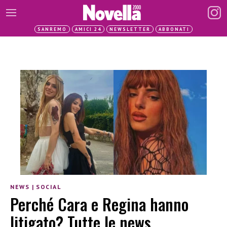
SANREMO
AMICI 24
NEWSLETTER
ABBONATI
NEWS
|
SOCIAL
Perché Cara e Regina hanno
litigato? Tutte le news