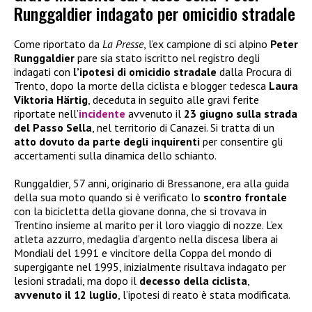
Runggaldier indagato per omicidio stradale
Come riportato da
La Presse
, l’ex campione di sci alpino
Peter
Runggaldier
pare sia stato iscritto nel registro degli
indagati con
l’ipotesi di omicidio stradale
dalla Procura di
Trento, dopo la morte della ciclista e blogger tedesca
Laura
Viktoria Härtig
, deceduta in seguito alle gravi ferite
riportate nell’
incidente
avvenuto il
23 giugno sulla strada
del Passo Sella
, nel territorio di Canazei. Si tratta di un
atto dovuto da parte degli inquirenti
per consentire gli
accertamenti sulla dinamica dello schianto.
Runggaldier, 57 anni, originario di Bressanone, era alla guida
della sua moto quando si è verificato lo
scontro frontale
con la bicicletta della giovane donna, che si trovava in
Trentino insieme al marito per il loro viaggio di nozze. L’ex
atleta azzurro, medaglia d’argento nella discesa libera ai
Mondiali del 1991 e vincitore della Coppa del mondo di
supergigante nel 1995, inizialmente risultava indagato per
lesioni stradali, ma dopo il
decesso della ciclista
,
avvenuto il 12 luglio
, l’ipotesi di reato è stata modificata.