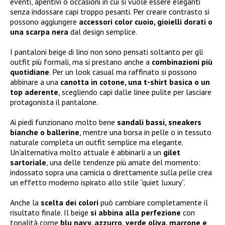
eventi, aperitivi o occasioni in cui si vuole essere eleganti
senza indossare capi troppo pesanti. Per creare contrasto si
possono aggiungere
accessori color cuoio, gioielli dorati o
una scarpa nera
dal design semplice.
I pantaloni beige di lino non sono pensati soltanto per gli
outfit più formali, ma si prestano anche a
combinazioni più
quotidiane
. Per un look casual ma raffinato si possono
abbinare a una
canotta in cotone, una t-shirt basica o un
top aderente
, scegliendo capi dalle linee pulite per lasciare
protagonista il pantalone.
Ai piedi funzionano molto bene
sandali bassi, sneakers
bianche o ballerine
, mentre una borsa in pelle o in tessuto
naturale completa un outfit semplice ma elegante.
Un’alternativa molto attuale è abbinarli a un
gilet
sartoriale
, una delle tendenze più amate del momento:
indossato sopra una camicia o direttamente sulla pelle crea
un effetto moderno ispirato allo stile “quiet luxury”.
Anche la
scelta dei colori
può cambiare completamente il
risultato finale. Il beige
si abbina alla perfezione
con
tonalità come
blu navy, azzurro, verde oliva, marrone e