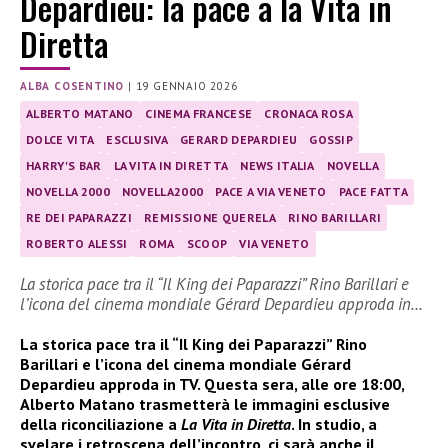
Depardieu: la pace a la Vita in
Diretta
ALBA COSENTINO
|
19 GENNAIO 2026
ALBERTO MATANO
CINEMA FRANCESE
CRONACA ROSA
DOLCE VITA
ESCLUSIVA
GERARD DEPARDIEU
GOSSIP
HARRY'S BAR
LA VITA IN DIRETTA
NEWS ITALIA
NOVELLA
NOVELLA 2000
NOVELLA2000
PACE A VIA VENETO
PACE FATTA
RE DEI PAPARAZZI
REMISSIONE QUERELA
RINO BARILLARI
ROBERTO ALESSI
ROMA
SCOOP
VIA VENETO
La storica pace tra il “Il King dei Paparazzi” Rino Barillari e
l’icona del cinema mondiale Gérard Depardieu approda in…
La storica pace tra il “Il King dei Paparazzi” Rino
Barillari e l’icona del cinema mondiale Gérard
Depardieu approda in TV. Questa sera, alle ore 18:00,
Alberto Matano trasmetterà le immagini esclusive
della riconciliazione a
La Vita in Diretta
. In studio, a
svelare i retroscena dell’incontro, ci sarà anche il