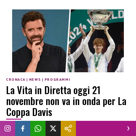
CRONACA
|
NEWS
|
PROGRAMMI
La Vita in Diretta oggi 21
novembre non va in onda per La
Coppa Davis
ANDREA SANNA
|
21 NOVEMBRE 2025
ALBERTO MATANO
COPPA DAVIS
LA VITA IN DIRETTA
NOVELLA