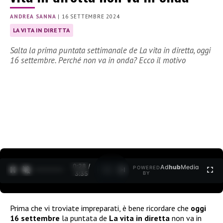
ANDREA SANNA
|
16 SETTEMBRE 2024
LA VITA IN DIRETTA
Salta la prima puntata settimanale de La vita in diretta, oggi
16 settembre. Perché non va in onda? Ecco il motivo
0:30 /
Ad
hub
Media
POWERED
1
/
2
3:35
BY
Prima che vi troviate impreparati, è bene ricordare che
oggi
16 settembre
la puntata de
La vita in diretta
non va in