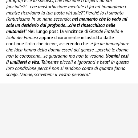
fotografi e ce lo spedisci, che reazione ti aspetti da noi
fanciulle?!…che masturbazione mentale ti fai ad immaginarci
mentre riceviamo la tua posta virtuale?”. Perché io ti smonto
l’entusiasmo in un nano secondo:
nel momento che lo vedo mi
sale un desiderio dal profondo…che ti rinsecchisca nelle
mutande!
”
Nel lungo post la vincitrice di
Grande Fratello
e
Isola dei Famosi
appare chiaramente infastidita dalle
continue foto che riceve, asserendo che:
è facile immaginare
che idea hanno della donna esseri del genere…perché le donne
non le conoscono…le guardano ma non le vedono.
Uomini così
li umilierei a vita
. Talmente piccoli e ignoranti e beati in questa
loro condizione perché non si rendono conto di quanto fanno
schifo. Donne, scrivetemi il vostro pensiero.”