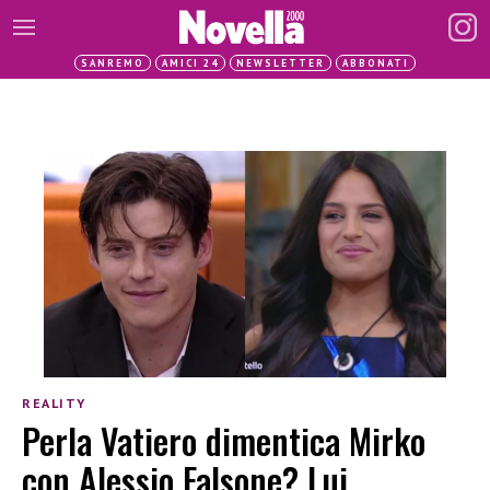
SANREMO
AMICI 24
NEWSLETTER
ABBONATI
REALITY
Perla Vatiero dimentica Mirko
con Alessio Falsone? Lui