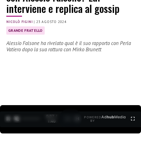
interviene e replica al gossip
NICOLÒ FIGINI
|
23 AGOSTO 2024
GRANDE FRATELLO
Alessio Falsone ha rivelato qual è il suo rapporto con Perla
Vatiero dopo la sua rottura con Mirko Brunett
0:28 /
Ad
hub
Media
POWERED
1
/
2
1:40
BY