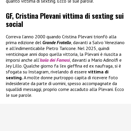
quanto vittima di sexting. Ecco le sue parole.
GF, Cristina Plevani vittima di sexting sui
social
Correva l’anno 2000 quando Cristina Plevani trionfò alla
prima edizione del
Grande Fratello
, davanti a Salvo Veneziano
e all’indimenticabile Pietro Taricone. Nel 2025, quindi
venticinque anni dopo quella vittoria, la Plevani è riuscita a
imporsi anche all’
Isola dei Famosi
, davanti a Mario Adinolfi e
Jey Lillo. Qualche giorno fa l’ex gieffina ed ex naufraga, si è
sfogata su Instagram, rivelando di essere
vittima di
sexting.
A molte donne purtroppo capita di ricevere foto
indesiderate da parte di uomini, spesso accompagnate da
squallidi messaggi, proprio come accaduto alla Plevani. Ecco
le sue parole.