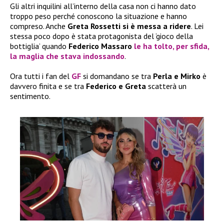
Gli altri inquilini all’interno della casa non ci hanno dato
troppo peso perché conoscono la situazione e hanno
compreso. Anche
Greta Rossetti si è messa a ridere
. Lei
stessa poco dopo è stata protagonista del ‘gioco della
bottiglia’ quando
Federico Massaro
le ha tolto, per sfida,
la maglia che stava indossando
.
Ora tutti i fan del
GF
si domandano se tra
Perla e Mirko
è
davvero finita e se tra
Federico e Greta
scatterà un
sentimento.