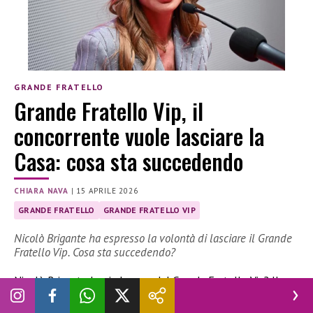
GRANDE FRATELLO
Grande Fratello Vip, il
concorrente vuole lasciare la
Casa: cosa sta succedendo
CHIARA NAVA
|
15 APRILE 2026
GRANDE FRATELLO
GRANDE FRATELLO VIP
Nicolò Brigante ha espresso la volontà di lasciare il Grande
Fratello Vip. Cosa sta succedendo?
Nicolò Brigante lascia la casa del Grande Fratello Vip? Il
concorrente siciliano ha espresso la volontà di uscire. Una
decisione associata all’uscita di Blu Barbara Prezia dal gioco.