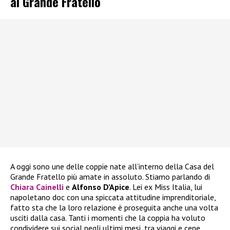
al Grande Fratello
A oggi sono une delle coppie nate all’interno della Casa del
Grande Fratello più amate in assoluto. Stiamo parlando di
Chiara Cainelli
e
Alfonso D’Apice
. Lei ex Miss Italia, lui
napoletano doc con una spiccata attitudine imprenditoriale,
fatto sta che la loro relazione è proseguita anche una volta
usciti dalla casa. Tanti i momenti che la coppia ha voluto
condividere sui social negli ultimi mesi, tra viaggi e cene