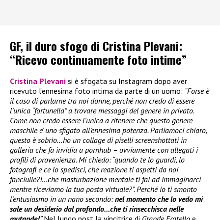
GF, il duro sfogo di Cristina Plevani:
“Ricevo continuamente foto intime”
Cristina Plevani
si è sfogata su Instagram dopo aver
ricevuto l’ennesima foto intima da parte di un uomo:
“Forse è
il caso di parlarne tra noi donne, perché non credo di essere
l’unica “fortunella” a trovare messaggi del genere in privato.
Come non credo essere l’unica a ritenere che questo genere
maschile e’ uno sfigato all’ennesima potenza. Parliamoci chiaro,
questo è sobrio…ho un collage di piselli screenshottati in
galleria che fa invidia a pornhub – ovviamente con allegati i
profili di provenienza. Mi chiedo: “quando te lo guardi, lo
fotografi e ce lo spedisci, che reazione ti aspetti da noi
fanciulle?!…che masturbazione mentale ti fai ad immaginarci
mentre riceviamo la tua posta virtuale?”. Perché io ti smonto
l’entusiasmo in un nano secondo:
nel momento che lo vedo mi
sale un desiderio dal profondo…che ti rinsecchisca nelle
mutande!
”
Nel lungo post la vincitrice di
Grande Fratello
e