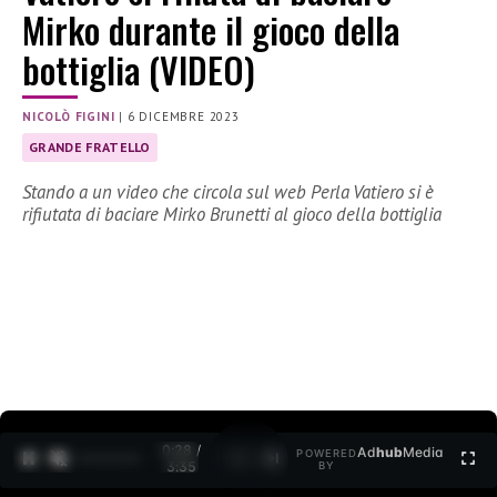
Mirko durante il gioco della
bottiglia (VIDEO)
NICOLÒ FIGINI
|
6 DICEMBRE 2023
GRANDE FRATELLO
Stando a un video che circola sul web Perla Vatiero si è
rifiutata di baciare Mirko Brunetti al gioco della bottiglia
0:29 /
Ad
hub
Media
POWERED
1
/
2
3:35
BY