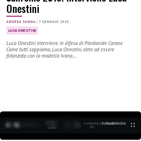
Onestini
ANDREA SANNA
|
7 GENNAIO 2019
LUCA ONESTINI
Luca Onestini interviene in difesa di Pierdavide Carone
Come tutti sappiamo, Luca Onestini, oltre ad essere
fidanzato con la modella Ivana…
0:12 /
Ad
hub
Media
POWERED
1
/
2
1:40
BY