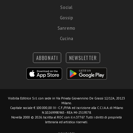
Social
Gossip
Sanremo
Cucina
ABBONATI
NEWSLETTER
Visibilia Editrice S.r.l.
con sede in Via Privata Giovannino De Grassi 12/12A, 20123
Milano.
Capitale sociale € 100.000,00 I.V. - C.F./P.IVA ed iscrizione alla C.C.I.A.A. di Milano
N.10269990965 - REA MI-2519578.
Novella 2000 © 2026. Iscritta al ROC con il n.37767. Tutti i diritti di proprietà
letteraria ed artistica riservati.