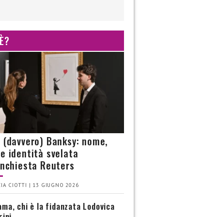
 È?
è (davvero) Banksy: nome,
 e identità svelata
’inchiesta Reuters
IA CIOTTI | 13 GIUGNO 2026
ma, chi è la fidanzata Lodovica
rini