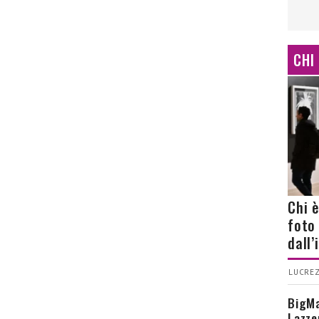
CHI
Chi 
foto
dall
LUCREZ
BigMa
Lazze