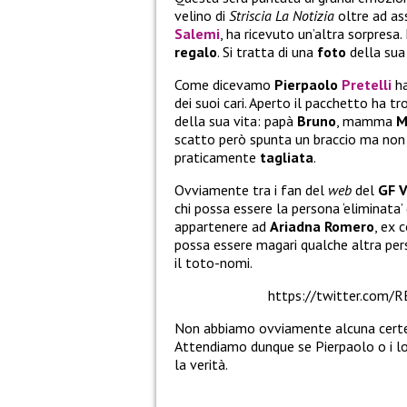
velino di
Striscia La Notizia
oltre ad as
Salemi
, ha ricevuto un’altra sorpresa
regalo
. Si tratta di una
foto
della su
Come dicevamo
Pierpaolo
Pretelli
ha
dei suoi cari. Aperto il pacchetto ha t
della sua vita: papà
Bruno
, mamma
M
scatto però spunta un braccio ma non
praticamente
tagliata
.
Ovviamente tra i fan del
web
del
GF 
chi possa essere la persona ‘eliminat
appartenere ad
Ariadna Romero
, ex 
possa essere magari qualche altra per
il toto-nomi.
https://twitter.com/
Non abbiamo ovviamente alcuna certez
Attendiamo dunque se Pierpaolo o i lo
la verità.