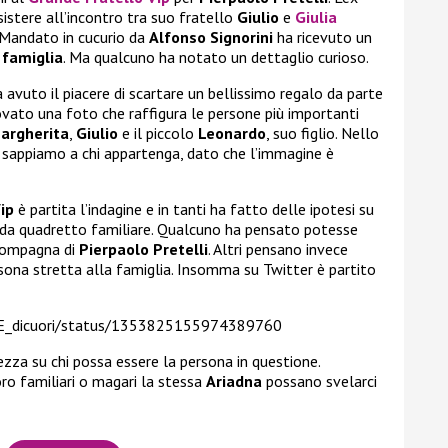
sistere all’incontro tra suo fratello
Giulio
e
Giulia
. Mandato in cucurio da
Alfonso Signorini
ha ricevuto un
a
famiglia
. Ma qualcuno ha notato un dettaglio curioso.
 avuto il piacere di scartare un bellissimo regalo da parte
rovato una foto che raffigura le persone più importanti
argherita
,
Giulio
e il piccolo
Leonardo
, suo figlio. Nello
 sappiamo a chi appartenga, dato che l’immagine è
Vip
è partita l’indagine e in tanti ha fatto delle ipotesi su
a’ da quadretto familiare. Qualcuno ha pensato potesse
compagna di
Pierpaolo Pretelli
. Altri pensano invece
sona stretta alla famiglia. Insomma su Twitter è partito
RE_dicuori/status/1353825155974389760
za su chi possa essere la persona in questione.
ro familiari o magari la stessa
Ariadna
possano svelarci