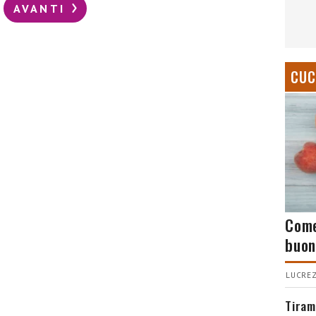
AVANTI
CUC
Come
buon
LUCREZ
Tiram