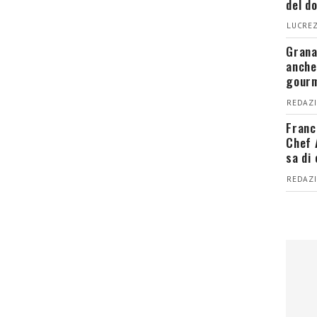
del d
LUCREZ
Grana
anche
gour
REDAZI
Franc
Chef 
sa di
REDAZI