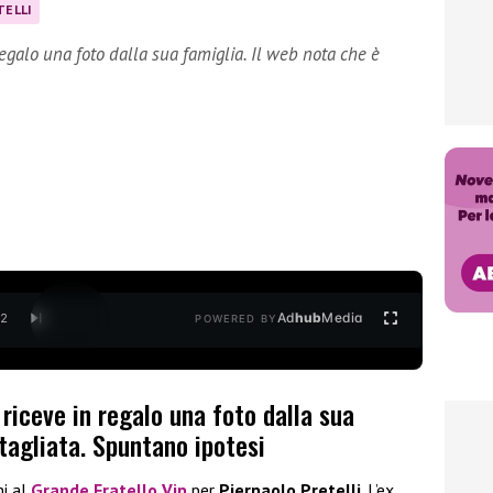
TELLI
regalo una foto dalla sua famiglia. Il web nota che è
Ad
hub
Media
/
2
POWERED BY
 riceve in regalo una foto dalla sua
 tagliata. Spuntano ipotesi
ni al
Grande Fratello Vip
per
Pierpaolo Pretelli
. L’ex