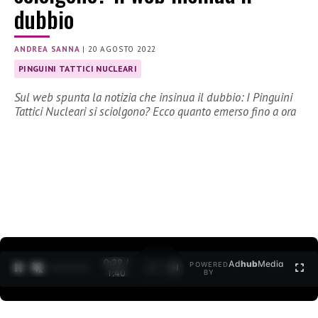
dubbio
ANDREA SANNA
|
20 AGOSTO 2022
PINGUINI TATTICI NUCLEARI
Sul web spunta la notizia che insinua il dubbio: I Pinguini
Tattici Nucleari si sciolgono? Ecco quanto emerso fino a ora
0:30 /
Ad
hub
Media
POWERED
1
/
2
1:40
BY