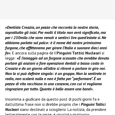
«Dentista Croazia, un pezzo che racconta la nostra storia,
soprattutto gli inizi. Per molti il titolo non avrà significato, ma
per i 250mila che sono venuti a sentirci live quest’estate sì. Ne
abbiamo parlato sul palco: è il nome del nostro primissimo
furgone, che affittavamo per girare l’Italia a suonare dieci anni
fa»
. E ancora sulla pagina de
I Pinguini Tattici Nucleari
si
legge:
«È l’omaggio ad un furgone scassato che avrebbe dovuto
portare gli anziani a fare operazioni dentali a basso costo in
Croazia e da un giorno all’altro si ritrovò a portare in giro noi.
Non lo si può definire singolo: è un gruppo. Non la sentirete in
radio, non scalerà nulla e non è fatta per “performare”. È un
pezzo di vita racchiuso in una canzone, con cui vi vogliamo
ringraziare per tutto. Quanto è bello essere una band».
Insomma a giudicare da questo post di pochi giorni fa e
dall’ultima frase non si direbbe proprio che i
Pinguini Tattici
Nucleari
siano destinati a sciogliersi. La notizia, da prendere
letteralmente con le pinze, è circolata piuttosto