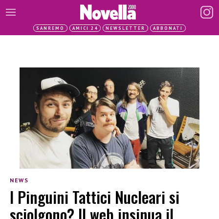
SANREMO
AMICI 24
NEWSLETTER
ABBONATI
NEWS
I Pinguini Tattici Nucleari si
sciolgono? Il web insinua il