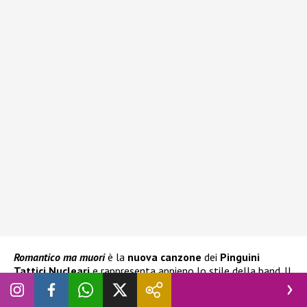
Romantico ma muori
è la
nuova canzone
dei
Pinguini
Tattici Nucleari
e rappresenta appieno lo stile della band. Il
pezzo racchiude infatti la giusta dose di ritmo e malinconia.
Vediamo quindi il
testo
di
Romantico ma muori
.