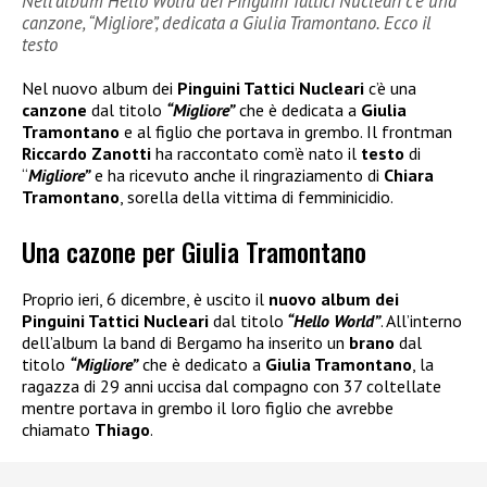
Nell’album Hello Wolrd dei Pinguini Tattici Nucleari c’è una
canzone, “Migliore”, dedicata a Giulia Tramontano. Ecco il
testo
Nel nuovo album dei
Pinguini Tattici Nucleari
c’è una
canzone
dal titolo
“Migliore”
che è dedicata a
Giulia
Tramontano
e al figlio che portava in grembo. Il frontman
Riccardo Zanotti
ha raccontato com’è nato il
testo
di
“
Migliore”
e ha ricevuto anche il ringraziamento di
Chiara
Tramontano
, sorella della vittima di femminicidio.
Una cazone per Giulia Tramontano
Proprio ieri, 6 dicembre, è uscito il
nuovo album dei
Pinguini Tattici Nucleari
dal titolo
“Hello World”
. All’interno
dell’album la band di Bergamo ha inserito un
brano
dal
titolo
“Migliore”
che è dedicato a
Giulia Tramontano
, la
ragazza di 29 anni uccisa dal compagno con 37 coltellate
mentre portava in grembo il loro figlio che avrebbe
chiamato
Thiago
.