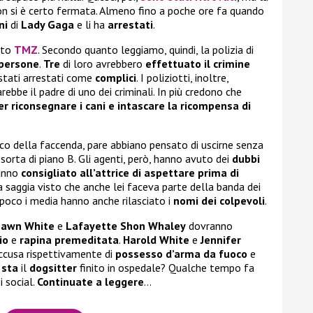
non si è certo fermata. Almeno fino a poche ore fa quando
ni
di
Lady Gaga
e li ha
arrestati
.
sito
TMZ
. Secondo quanto leggiamo, quindi, la polizia di
 persone
.
Tre
di loro avrebbero
effettuato il crimine
tati arrestati come
complici
. I poliziotti, inoltre,
rebbe il padre di uno dei criminali. In più credono che
r riconsegnare i cani e intascare la ricompensa di
co della faccenda, pare abbiano pensato di uscirne senza
orta di piano B. Gli agenti, però, hanno avuto dei
dubbi
hanno
consigliato all’attrice di aspettare prima di
a saggia visto che anche lei faceva parte della banda dei
a poco i media hanno anche rilasciato i
nomi dei colpevoli
.
hawn White
e
Lafayette Shon Whaley
dovranno
io
e
rapina premeditata
.
Harold White
e
Jennifer
’accusa rispettivamente di
possesso d’arma da fuoco
e
 sta
il
dogsitter
finito in ospedale? Qualche tempo fa
i social.
Continuate a leggere
…