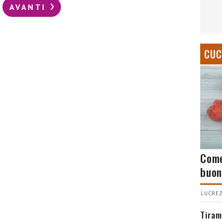
AVANTI
CUC
Come
buon
LUCREZ
Tiram