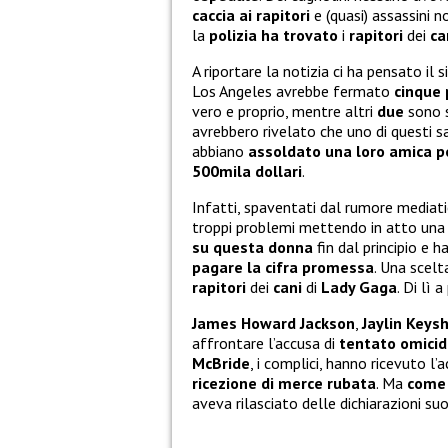
caccia ai rapitori
e (quasi) assassini 
la
polizia
ha
trovato
i
rapitori
dei
ca
A riportare la notizia ci ha pensato il 
Los Angeles avrebbe fermato
cinque
vero e proprio, mentre altri
due
sono s
avrebbero rivelato che uno di questi sa
abbiano
assoldato una loro amica pe
500mila dollari
.
Infatti, spaventati dal rumore mediati
troppi problemi mettendo in atto una s
su questa donna
fin dal principio e 
pagare la cifra promessa
. Una scelt
rapitori
dei
cani
di
Lady Gaga
. Di lì 
James Howard Jackson
,
Jaylin Keys
affrontare l’accusa di
tentato omicid
McBride
, i complici, hanno ricevuto l
ricezione di merce rubata
. Ma
come
aveva rilasciato delle dichiarazioni suo