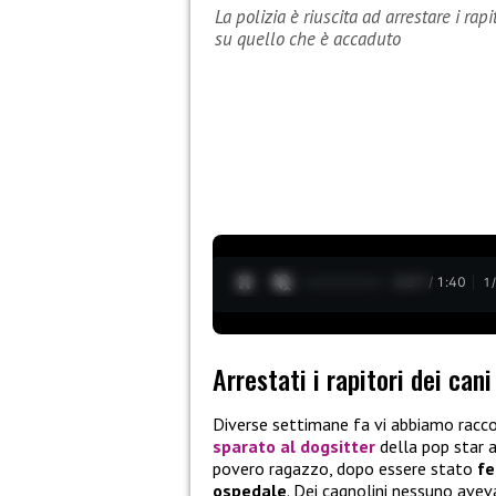
La polizia è riuscita ad arrestare i rap
su quello che è accaduto
0:28 / 1:40
1
Arrestati i rapitori dei can
Diverse settimane fa vi abbiamo racc
sparato al dogsitter
della pop star 
povero ragazzo, dopo essere stato
fe
ospedale
. Dei cagnolini nessuno aveva