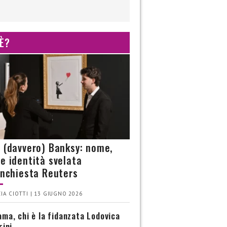
 È?
è (davvero) Banksy: nome,
 e identità svelata
’inchiesta Reuters
IA CIOTTI | 13 GIUGNO 2026
ma, chi è la fidanzata Lodovica
rini