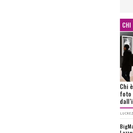
CHI
Chi 
foto
dall
LUCREZ
BigMa
Lazze