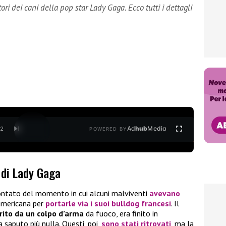
itori dei cani della pop star Lady Gaga. Ecco tutti i dettagli
Ad
hub
Media
/
2
POWERED BY
i di Lady Gaga
ontato del momento in cui alcuni malviventi
avevano
americana per
portarle via i suoi bulldog
francesi
. Il
rito da un colpo d’arma
da fuoco, era finito in
 saputo più nulla. Questi, poi,
sono
stati ritrovati
, ma la