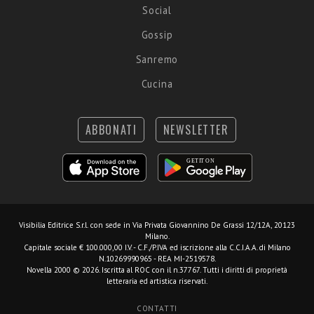
Social
Gossip
Sanremo
Cucina
ABBONATI
NEWSLETTER
Visibilia Editrice S.r.l.
con sede in Via Privata Giovannino De Grassi 12/12A, 20123
Milano.
Capitale sociale € 100.000,00 I.V. - C.F./P.IVA ed iscrizione alla C.C.I.A.A. di Milano
N.10269990965 - REA MI-2519578.
Novella 2000 © 2026. Iscritta al ROC con il n.37767. Tutti i diritti di proprietà
letteraria ed artistica riservati.
CONTATTI