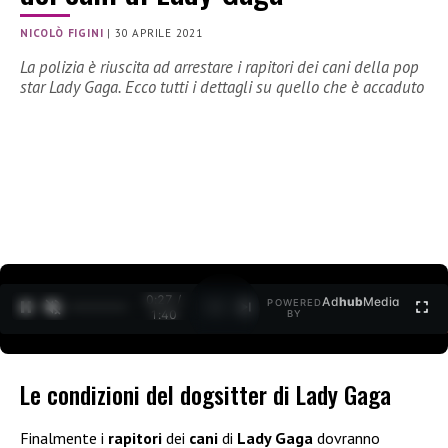
NICOLÒ FIGINI
|
30 APRILE 2021
La polizia è riuscita ad arrestare i rapitori dei cani della pop
star Lady Gaga. Ecco tutti i dettagli su quello che è accaduto
0:27 /
Ad
hub
Media
POWERED
1
/
2
1:40
BY
Le condizioni del dogsitter di Lady Gaga
Finalmente i
rapitori
dei
cani
di
Lady Gaga
dovranno