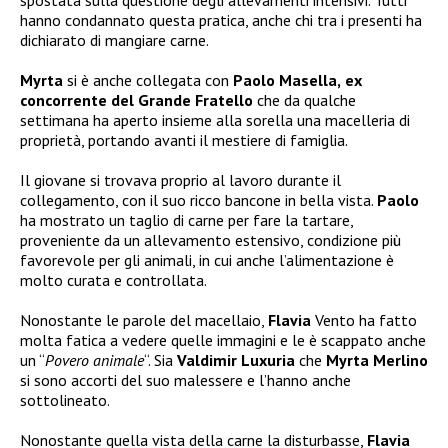
spostata sulla questione degli allevamenti intensivi. Tutti
hanno condannato questa pratica, anche chi tra i presenti ha
dichiarato di mangiare carne.
Myrta
si è anche collegata con
Paolo Masella,
ex
concorrente del Grande Fratello
che da qualche
settimana ha aperto insieme alla sorella una macelleria di
proprietà, portando avanti il mestiere di famiglia.
Il giovane si trovava proprio al lavoro durante il
collegamento, con il suo ricco bancone in bella vista.
Paolo
ha mostrato un taglio di carne per fare la tartare,
proveniente da un allevamento estensivo, condizione più
favorevole per gli animali, in cui anche l’alimentazione è
molto curata e controllata.
Nonostante le parole del macellaio,
Flavia
Vento ha fatto
molta fatica a vedere quelle immagini e le è scappato anche
un “
Povero animale
“. Sia
Valdimir Luxuria
che
Myrta Merlino
si sono accorti del suo malessere e l’hanno anche
sottolineato.
Nonostante quella vista della carne la disturbasse,
Flavia