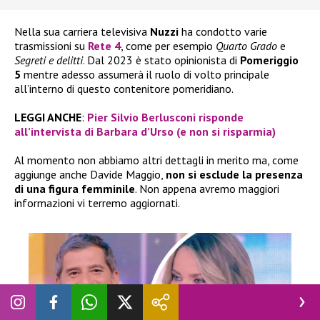
Nella sua carriera televisiva
Nuzzi
ha condotto varie
trasmissioni su
Rete 4
, come per esempio
Quarto Grado
e
Segreti e delitti
. Dal 2023 è stato opinionista di
Pomeriggio
5
mentre adesso assumerà il ruolo di volto principale
all’interno di questo contenitore pomeridiano.
LEGGI ANCHE
:
Pier Silvio Berlusconi risponde
all’intervista di Barbara d’Urso (e non si risparmia)
Al momento non abbiamo altri dettagli in merito ma, come
aggiunge anche Davide Maggio,
non si esclude la presenza
di una figura femminile
. Non appena avremo maggiori
informazioni vi terremo aggiornati.