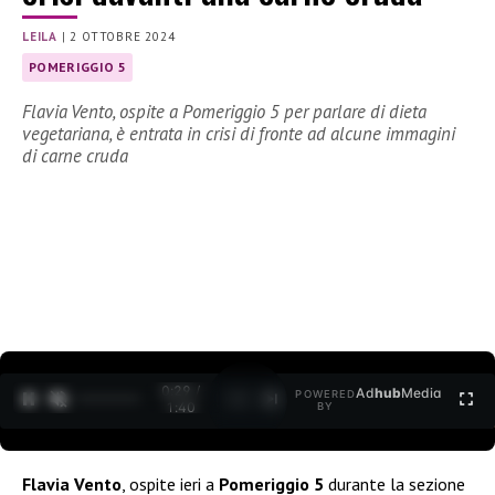
LEILA
|
2 OTTOBRE 2024
POMERIGGIO 5
Flavia Vento, ospite a Pomeriggio 5 per parlare di dieta
vegetariana, è entrata in crisi di fronte ad alcune immagini
di carne cruda
0:30 /
Ad
hub
Media
POWERED
1
/
2
1:40
BY
Flavia Vento
, ospite ieri a
Pomeriggio 5
durante la sezione