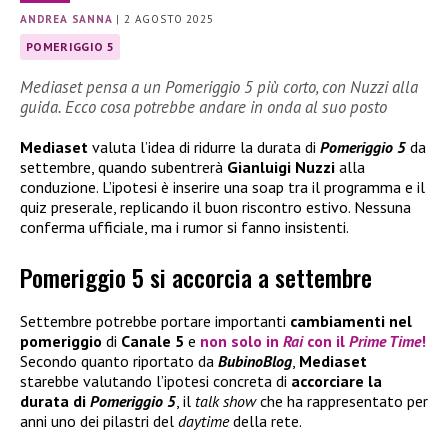
ANDREA SANNA
|
2 AGOSTO 2025
POMERIGGIO 5
Mediaset pensa a un Pomeriggio 5 più corto, con Nuzzi alla
guida. Ecco cosa potrebbe andare in onda al suo posto
Mediaset
valuta l’idea di ridurre la durata di
Pomeriggio 5
da
settembre, quando subentrerà
Gianluigi Nuzzi
alla
conduzione. L’ipotesi è inserire una soap tra il programma e il
quiz preserale, replicando il buon riscontro estivo. Nessuna
conferma ufficiale, ma i rumor si fanno insistenti.
Pomeriggio 5 si accorcia a settembre
Settembre
potrebbe
portare
importanti
cambiamenti nel
pomeriggio
di
Canale 5
e
non solo in
Rai
con il
Prime Time
!
Secondo quanto riportato da
BubinoBlog
,
Mediaset
starebbe valutando l’ipotesi concreta di
accorciare la
durata di
Pomeriggio 5
, il
talk show
che ha rappresentato per
anni uno dei pilastri del
daytime
della rete.