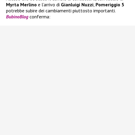
Myrta Merlino
e l’arrivo di
Gianluigi Nuzzi
,
Pomeriggio 5
potrebbe subire dei cambiamenti piuttosto importanti.
BubinoBlog
conferma: