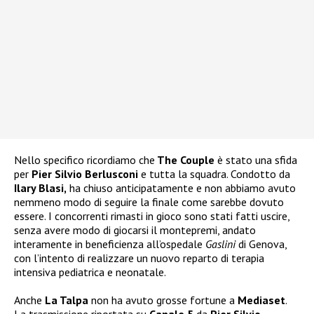
Nello specifico ricordiamo che
The Couple
è stato una sfida
per
Pier Silvio Berlusconi
e tutta la squadra. Condotto da
Ilary Blasi,
ha chiuso anticipatamente e non abbiamo avuto
nemmeno modo di seguire la finale come sarebbe dovuto
essere. I concorrenti rimasti in gioco sono stati fatti uscire,
senza avere modo di giocarsi il montepremi, andato
interamente in beneficienza all’ospedale
Gaslini
di Genova,
con l’intento di realizzare un nuovo reparto di terapia
intensiva pediatrica e neonatale.
Anche
La Talpa
non ha avuto grosse fortune a
Mediaset
.
La trasmissione riportata su
Canale 5
da
Pier Silvio