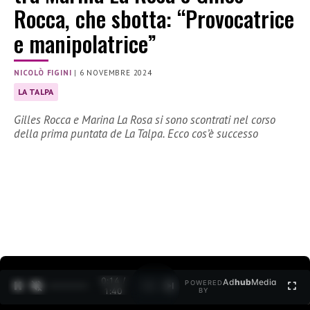
Rocca, che sbotta: “Provocatrice
e manipolatrice”
NICOLÒ FIGINI
|
6 NOVEMBRE 2024
LA TALPA
Gilles Rocca e Marina La Rosa si sono scontrati nel corso
della prima puntata de La Talpa. Ecco cos’è successo
0:15 /
Ad
hub
Media
POWERED
1
/
2
1:40
BY