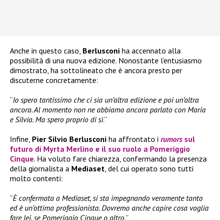
Anche in questo caso,
Berlusconi
ha accennato alla
possibilità di una nuova edizione. Nonostante l’entusiasmo
dimostrato, ha sottolineato che è ancora presto per
discuterne concretamente:
“
Io spero tantissimo che ci sia un’altra edizione e poi un’altra
ancora. Al momento non ne abbiamo ancora parlato con Maria
e Silvia. Ma spero proprio di sì
.”
Infine,
Pier Silvio Berlusconi
ha affrontato i
rumors
sul
futuro di
Myrta Merlino
e il suo ruolo a
Pomeriggio
Cinque
. Ha voluto fare chiarezza, confermando la presenza
della giornalista a
Mediaset
, del cui operato sono tutti
molto contenti:
“
È confermata a Mediaset, si sta impegnando veramente tanto
ed è un’ottima professionista. Dovremo anche capire cosa voglia
fare lei, se Pomeriggio Cinque o altro.
”