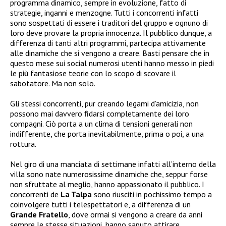
programma dinamico, sempre in evoluzione, fatto di
strategie, inganni e menzogne. Tutti i concorrenti infatti
sono sospettati di essere i traditori del gruppo e ognuno di
loro deve provare la propria innocenza. Il pubblico dunque, a
differenza di tanti altri programmi, partecipa attivamente
alle dinamiche che si vengono a creare. Basti pensare che in
questo mese sui social numerosi utenti hanno messo in piedi
le più fantasiose teorie con lo scopo di scovare il
sabotatore. Ma non solo.
Gli stessi concorrenti, pur creando legami d’amicizia, non
possono mai davvero fidarsi completamente dei loro
compagni. Ciò porta a un clima di tensioni generali non
indifferente, che porta inevitabilmente, prima o poi, a una
rottura.
Nel giro di una manciata di settimane infatti all’interno della
villa sono nate numerosissime dinamiche che, seppur forse
non sfruttate al meglio, hanno appassionato il pubblico. I
concorrenti de
La Talpa
sono riusciti in pochissimo tempo a
coinvolgere tutti i telespettatori e, a differenza di un
Grande Fratello
, dove ormai si vengono a creare da anni
sempre le stesse situazioni, hanno saputo attirare