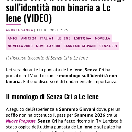
sull’identità non binaria a Le
Iene (VIDEO)
ANDREA SANNA
|
17 DICEMBRE 2025
AMICI
AMICI 24
ITALIA 1
LE IENE
LGBTQIA+
NOVELLA
NOVELLA 2000
NOVELLA2000
SANREMO GIOVANI
SENZA CRI
Il discorso toccante di Senza Cri a Le Iene
Ieri sera durante la puntata de
Le Iene
,
Senza Cri
ha
portato in TV un toccante
monologo sull’identità non
binaria.
E il suo discorso è di fondamentale importanza.
Il monologo di Senza Cri a Le Iene
A seguito dell’esperienza a
Sanremo Giovani
dove, per un
soffio non ha ottenuto il pass per
Sanremo 2026
tra le
Nuove Proposte
,
Senza Cri
ha fatto ritorno in TV. L’artista è
stato ospite dell’ultima puntata de
Le Iene
e sul palco ha