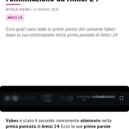
NICOLÒ FIGINI
|
23 MARZO 2025
AMICI 24
Ecco quali sono state le prime parole del cantante Vybes
dopo la sua eliminazione nella prima puntata di Amici 24
0:30 /
Ad
hub
Media
POWERED
1
/
2
1:40
BY
Vybes
è stato il secondo concorrente
eliminato
nella
prima puntata
di
Amici 24
. Ecco le sue
prime parole