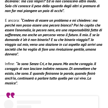
dicevano: ‘ma così respiri?’ Ed io non conoscevo altro modo.
Solo chi conosce il peso dello sguardo degli altri si premura di
non far mai piangere un paio di occhi”.
E ancora:
“Credevo di essere un problema e mi chiedevo: ma
perché non posso essere una pecora bianca? Poi ho capito che
essere l’anomalia, la pecora nera, era una responsabilità fatta di
sofferenze, ma anche un percorso verso il futuro. Il mio. E se la
domanda è ‘ah è non binario? E su che binario viaggia?’. Io
viaggio sul mio, verso una stazione in cui aspetto agli arrivi una
società che ha voglia di fare una rivoluzione gentile, umana
davvero”.
Infine:
“Io sono Senza Cri, e ho paura. Ma anche coraggio. Il
coraggio di non lasciare indietro nessuno. Di ammettere che
esisto, che sono. E quando finiranno le parole, quando finirò
anch’io, continuerà a parlare tutto quello per cui vivo. La
musica”.