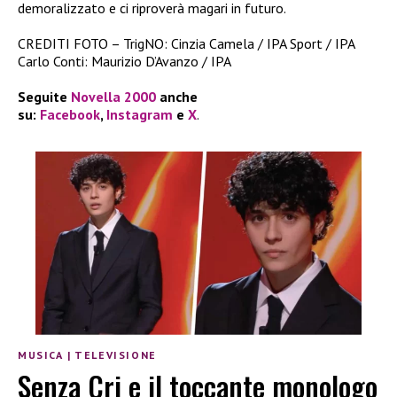
demoralizzato e ci riproverà magari in futuro.
CREDITI FOTO – TrigNO: Cinzia Camela / IPA Sport / IPA
Carlo Conti: Maurizio D’Avanzo / IPA
Seguite
Novella 2000
anche
su:
Facebook
,
Instagram
e
X
.
MUSICA
|
TELEVISIONE
Senza Cri e il toccante monologo