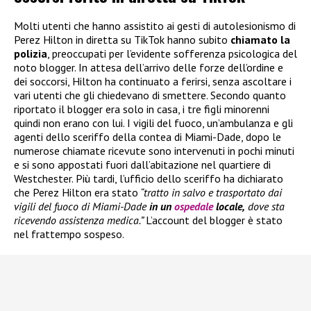
Molti utenti che hanno assistito ai gesti di autolesionismo di
Perez Hilton in diretta su TikTok hanno subito
chiamato la
polizia
, preoccupati per l’evidente sofferenza psicologica del
noto blogger. In attesa dell’arrivo delle forze dell’ordine e
dei soccorsi, Hilton ha continuato a ferirsi, senza ascoltare i
vari utenti che gli chiedevano di smettere. Secondo quanto
riportato il blogger era solo in casa, i tre figli minorenni
quindi non erano con lui. I vigili del fuoco, un’ambulanza e gli
agenti dello sceriffo della contea di Miami-Dade, dopo le
numerose chiamate ricevute sono intervenuti in pochi minuti
e si sono appostati fuori dall’abitazione nel quartiere di
Westchester. Più tardi, l’ufficio dello sceriffo ha dichiarato
che Perez Hilton era stato
“tratto in salvo e trasportato dai
vigili del fuoco di Miami-Dade
in un
ospedale
locale,
dove sta
ricevendo assistenza medica.”
L’account del blogger è stato
nel frattempo sospeso.