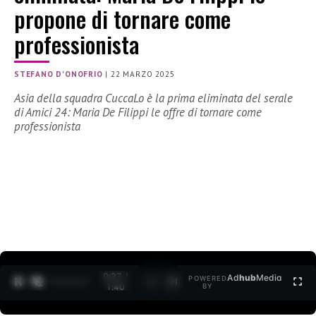
propone di tornare come
professionista
STEFANO D'ONOFRIO
|
22 MARZO 2025
Asia della squadra CuccaLo è la prima eliminata del serale
di Amici 24: Maria De Filippi le offre di tornare come
professionista
0:28 /
Ad
hub
Media
POWERED
1
/
2
1:40
BY