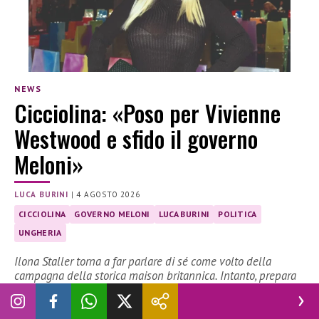
NEWS
Cicciolina: «Poso per Vivienne
Westwood e sfido il governo
Meloni»
LUCA BURINI
|
4 AGOSTO 2026
CICCIOLINA
GOVERNO MELONI
LUCA BURINI
POLITICA
UNGHERIA
Ilona Staller torna a far parlare di sé come volto della
campagna della storica maison britannica. Intanto, prepara
il suo rientro in Parlamento in vista delle elezioni del 2027
Cicciolina
è tornata. Tra i volti della campagna autunno-