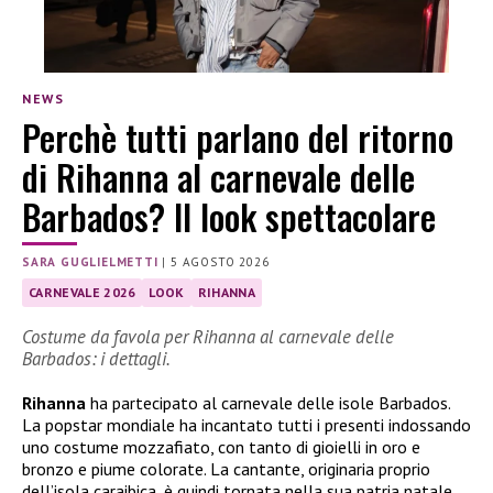
NEWS
Perchè tutti parlano del ritorno
di Rihanna al carnevale delle
Barbados? Il look spettacolare
SARA GUGLIELMETTI
|
5 AGOSTO 2026
CARNEVALE 2026
LOOK
RIHANNA
Costume da favola per Rihanna al carnevale delle
Barbados: i dettagli.
Rihanna
ha partecipato al carnevale delle isole Barbados.
La popstar mondiale ha incantato tutti i presenti indossando
uno costume mozzafiato, con tanto di gioielli in oro e
bronzo e piume colorate. La cantante, originaria proprio
dell’isola caraibica, è quindi tornata nella sua patria natale