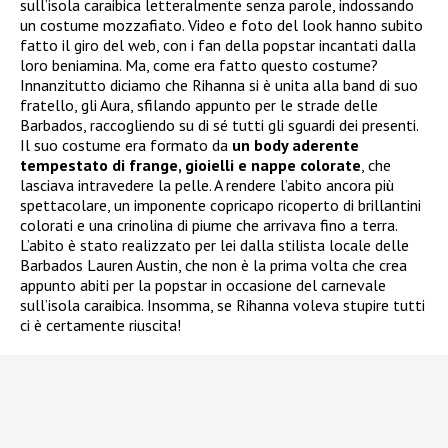
sull’isola caraibica letteralmente senza parole, indossando
un costume mozzafiato. Video e foto del look hanno subito
fatto il giro del web, con i fan della popstar incantati dalla
loro beniamina. Ma, come era fatto questo costume?
Innanzitutto diciamo che Rihanna si è unita alla band di suo
fratello, gli Aura, sfilando appunto per le strade delle
Barbados, raccogliendo su di sé tutti gli sguardi dei presenti.
Il suo costume era formato da
un body aderente
tempestato di frange, gioielli e nappe colorate
, che
lasciava intravedere la pelle. A rendere l’abito ancora più
spettacolare, un imponente copricapo ricoperto di brillantini
colorati e una crinolina di piume che arrivava fino a terra.
L’abito è stato realizzato per lei dalla stilista locale delle
Barbados Lauren Austin, che non è la prima volta che crea
appunto abiti per la popstar in occasione del carnevale
sull’isola caraibica. Insomma, se Rihanna voleva stupire tutti
ci è certamente riuscita!