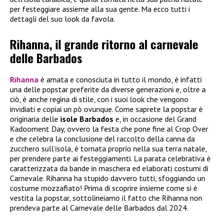
per festeggiare assieme alla sua gente. Ma ecco tutti i
dettagli del suo look da favola.
Rihanna, il grande ritorno al carnevale
delle Barbados
Rihanna
è amata e conosciuta in tutto il mondo, è infatti
una delle popstar preferite da diverse generazioni e, oltre a
ciò, è anche regina di stile, con i suoi look che vengono
invidiati e copiai un pò ovunque. Come saprete la popstar è
originaria delle
isole Barbados
e, in occasione del Grand
Kadooment Day, ovvero la festa che pone fine al Crop Over
e che celebra la conclusione del raccolto della canna da
zucchero sull’isola, è tornata proprio nella sua terra natale,
per prendere parte ai festeggiamenti. La parata celebrativa è
caratterizzata da bande in maschera ed elaborati costumi di
Carnevale. Rihanna ha stupido davvero tutti, sfoggiando un
costume mozzafiato! Prima di scoprire insieme come si è
vestita la popstar, sottolineiamo il fatto che Rihanna non
prendeva parte al Carnevale delle Barbados dal 2024.