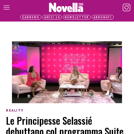
SANREMO
AMICI 24
NEWSLETTER
ABBONATI
REALITY
Le Principesse Selassié
debuttano col programma Suite