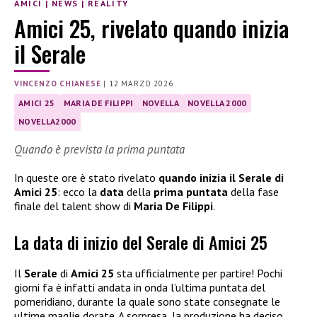
AMICI
|
NEWS
|
REALITY
Amici 25, rivelato quando inizia
il Serale
VINCENZO CHIANESE
|
12 MARZO 2026
AMICI 25
MARIA DE FILIPPI
NOVELLA
NOVELLA 2000
NOVELLA2000
Quando è prevista la prima puntata
In queste ore è stato rivelato
quando inizia il Serale di
Amici 25
: ecco la
data
della
prima puntata
della fase
finale del talent show di
Maria De Filippi
.
La data di inizio del Serale di Amici 25
Il
Serale
di
Amici 25
sta ufficialmente per partire! Pochi
giorni fa è infatti andata in onda l’ultima puntata del
pomeridiano, durante la quale sono state consegnate le
ultime maglie dorate. A sorpresa, la produzione ha deciso