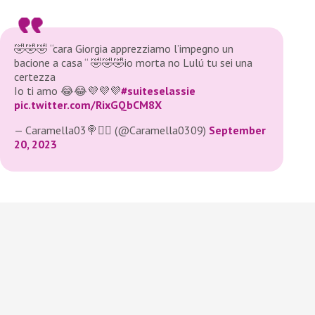
🤣🤣🤣 “cara Giorgia apprezziamo l’impegno un
bacione a casa “ 🤣🤣🤣io morta no Lulú tu sei una
certezza
Io ti amo 😂😂💜💜💜
#suiteselassie
pic.twitter.com/RixGQbCM8X
— Caramella03🍭🧚‍♀️ (@Caramella0309)
September
20, 2023