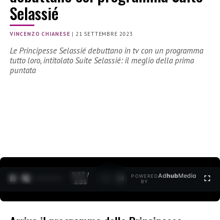
Selassié
VINCENZO CHIANESE
|
21 SETTEMBRE 2023
Le Principesse Selassié debuttano in tv con un programma
tutto loro, intitolato Suite Selassié: il meglio della prima
puntata
0:28 /
Ad
hub
Media
POWERED
1
/
2
3:35
BY