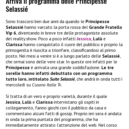
Arriva il programma delle Principesse
Selassié
Sono trascorsi ben due anni da quando le
Principesse
Selassié
hanno varcato la porta rossa del
Grande Fratello
Vip 6
, diventando in breve tre delle protagoniste assolute
del reality show. Poco a poco infatti
Jessica
,
Lulù
e
Clarissa
hanno conquistato il cuore del pubblico e proprio la
primogenita è riuscita a trionfare, classificandosi al primo
posto. Nei mesi a venire si è a lungo parlato delle
Selassié
,
che ormai sono delle vere star. In queste ore infatti per le
Principesse
è arrivata una grande soddisfazione.
Le tre
sorelle hanno infatti debuttato con un programma
tutto loro, intitolato
Suite Selassié
, che andrà in onda tutti i
mercoledì su
Cusano Italia Tv
.
Si tratta di un vero e proprio varietà, durante il quale
Jessica
,
Lulù
e
Clarissa
intervistano gli ospiti in
collegamento, fanno giochi con il pubblico da casa e
commentano alcuni fatti di gossip. Proprio ieri sera è andata
in onda la prima puntata del programma, che ha
immediatamente attirato l’attenzione del web. Nel corso