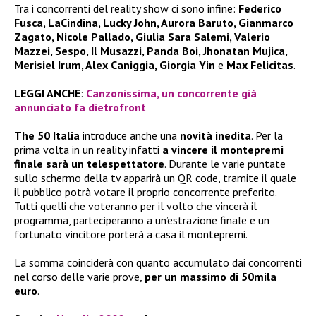
Tra i concorrenti del reality show ci sono infine:
Federico
Fusca, LaCindina, Lucky John, Aurora Baruto, Gianmarco
Zagato, Nicole Pallado, Giulia Sara Salemi, Valerio
Mazzei, Sespo, Il Musazzi, Panda Boi, Jhonatan Mujica,
Merisiel Irum, Alex Caniggia, Giorgia Yin
e
Max Felicitas
.
LEGGI ANCHE
:
Canzonissima, un concorrente già
annunciato fa dietrofront
The 50 Italia
introduce anche una
novità inedita
. Per la
prima volta in un reality infatti
a vincere il montepremi
finale sarà un telespettatore
. Durante le varie puntate
sullo schermo della tv apparirà un QR code, tramite il quale
il pubblico potrà votare il proprio concorrente preferito.
Tutti quelli che voteranno per il volto che vincerà il
programma, parteciperanno a un’estrazione finale e un
fortunato vincitore porterà a casa il montepremi.
La somma coinciderà con quanto accumulato dai concorrenti
nel corso delle varie prove,
per un massimo di 50mila
euro
.