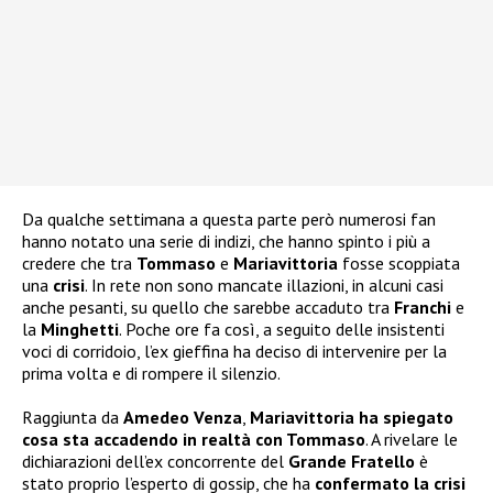
Da qualche settimana a questa parte però numerosi fan
hanno notato una serie di indizi, che hanno spinto i più a
credere che tra
Tommaso
e
Mariavittoria
fosse scoppiata
una
crisi
. In rete non sono mancate illazioni, in alcuni casi
anche pesanti, su quello che sarebbe accaduto tra
Franchi
e
la
Minghetti
. Poche ore fa così, a seguito delle insistenti
voci di corridoio, l’ex gieffina ha deciso di intervenire per la
prima volta e di rompere il silenzio.
Raggiunta da
Amedeo Venza
,
Mariavittoria ha spiegato
cosa sta accadendo in realtà con Tommaso
. A rivelare le
dichiarazioni dell’ex concorrente del
Grande Fratello
è
stato proprio l’esperto di gossip, che ha
confermato la crisi