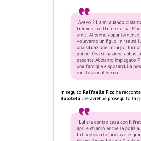
“Avevo 21 anni quando ci siamo
fulmine, a differenza sua. Mari
amici. Al primo appuntamento 
volevamo un figlio. In realtà l
una situazione in cui poi lui no
poi no. Una situazione abbast
pesante. Abbiamo impiegato 7 
una famiglia e sposarci. La nos
mettevano il becco”.
In seguito
Raffaella Fico
ha raccontat
Balotelli
che avrebbe proseguito la gr
“Lui era dentro casa con il fr
aprì e chiamò anche la polizia.
la bambina che portavo in gram
distesi. Anche lui ama Pia da m