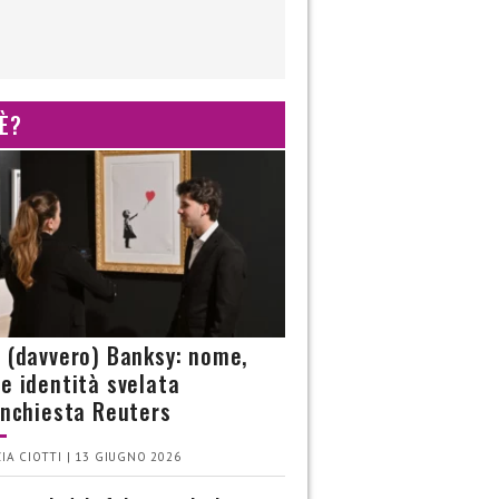
 È?
è (davvero) Banksy: nome,
 e identità svelata
’inchiesta Reuters
IA CIOTTI | 13 GIUGNO 2026