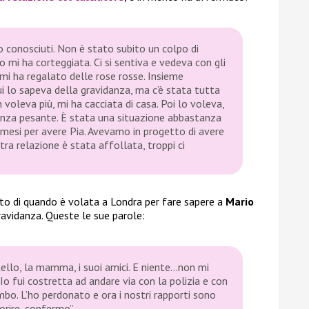
 conosciuti. Non è stato subito un colpo di
o mi ha corteggiata. Ci si sentiva e vedeva con gli
mi ha regalato delle rose rosse. Insieme
ui lo sapeva della gravidanza, ma c’è stata tutta
n voleva più, mi ha cacciata di casa. Poi lo voleva,
anza pesante. È stata una situazione abbastanza
mesi per avere Pia. Avevamo in progetto di avere
tra relazione è stata affollata, troppi ci
o di quando è volata a Londra per fare sapere a
Mario
avidanza. Queste le sue parole:
atello, la mamma, i suoi amici. E niente…non mi
 Io fui costretta ad andare via con la polizia e con
bo. L’ho perdonato e ora i nostri rapporti sono
orire, confermo”.