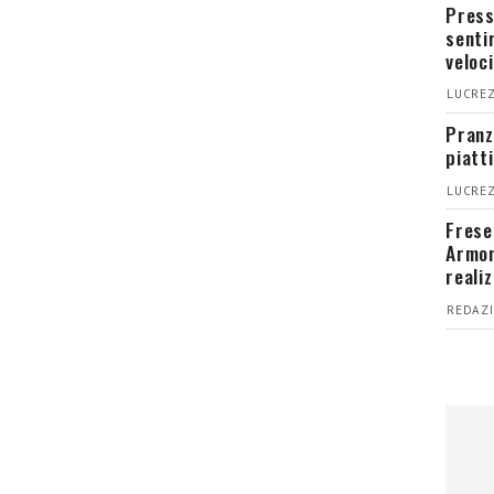
Press
senti
veloci
LUCREZ
Pranz
piatt
LUCREZ
Fresel
Armon
reali
REDAZI