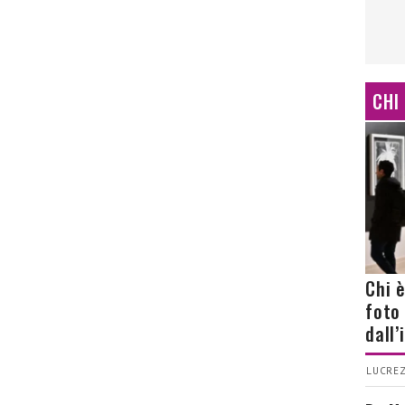
CHI
Chi 
foto
dall
LUCREZ