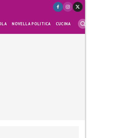
OLA
NOVELLA POLITICA
CUCINA