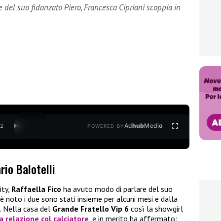
e del suo fidanzato Piero, Francesca Cipriani scoppia in
Ad
hub
Media
/
2
POWERED BY
rio Balotelli
ity,
Raffaella Fico
ha avuto modo di parlare del suo
è noto i due sono stati insieme per alcuni mesi e dalla
. Nella casa del
Grande Fratello Vip 6
così la showgirl
a relazione col calciatore
, e in merito ha affermato: