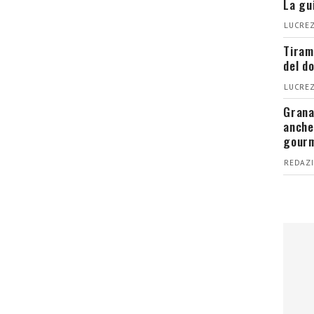
La gu
LUCREZ
Tiram
del d
LUCREZ
Grana
anche
gour
REDAZI