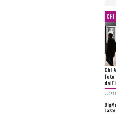
CHI
Chi 
foto
dall
LUCREZ
BigMa
Lazze