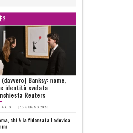
 È?
è (davvero) Banksy: nome,
 e identità svelata
’inchiesta Reuters
IA CIOTTI | 13 GIUGNO 2026
ma, chi è la fidanzata Lodovica
rini