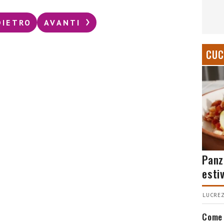
DIETRO
AVANTI
CUC
Panz
esti
LUCREZ
Come 