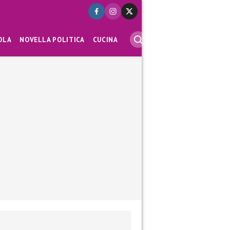
OLA
NOVELLA POLITICA
CUCINA