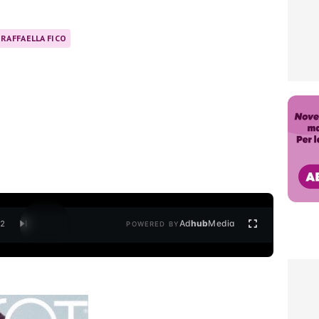
RAFFAELLA FICO
Ad
hub
Media
/
2
POWERED BY