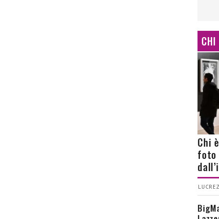
CHI
Chi 
foto
dall
LUCREZ
BigMa
Lazze