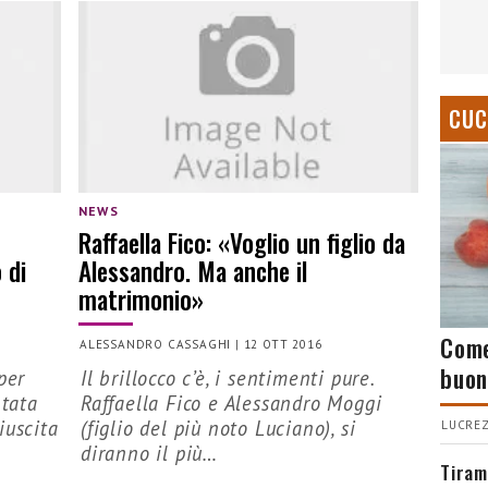
CUC
NEWS
Raffaella Fico: «Voglio un figlio da
 di
Alessandro. Ma anche il
matrimonio»
Come
ALESSANDRO CASSAGHI
|
12 OTT 2016
buon
per
Il brillocco c’è, i sentimenti pure.
ntata
Raffaella Fico e Alessandro Moggi
iuscita
(figlio del più noto Luciano), si
LUCREZ
diranno il più…
Tiram