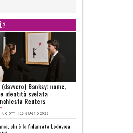
 È?
è (davvero) Banksy: nome,
 e identità svelata
’inchiesta Reuters
IA CIOTTI | 13 GIUGNO 2026
ma, chi è la fidanzata Lodovica
rini