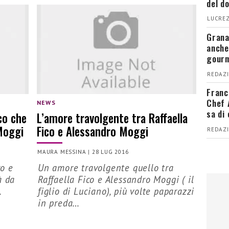
del d
LUCREZ
Grana
anche
gour
REDAZI
Franc
Chef 
NEWS
sa di
ico che
L’amore travolgente tra Raffaella
Moggi
Fico e Alessandro Moggi
REDAZI
MAURA MESSINA
|
28 LUG 2016
co e
Un amore travolgente quello tra
à da
Raffaella Fico e Alessandro Moggi ( il
…
figlio di Luciano), più volte paparazzi
in preda…