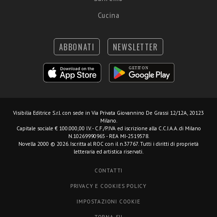
Cucina
ABBONATI
NEWSLETTER
Visibilia Editrice S.r.l.
con sede in Via Privata Giovannino De Grassi 12/12A, 20123
Milano.
Capitale sociale € 100.000,00 I.V. - C.F./P.IVA ed iscrizione alla C.C.I.A.A. di Milano
N.10269990965 - REA MI-2519578.
Novella 2000 © 2026. Iscritta al ROC con il n.37767. Tutti i diritti di proprietà
letteraria ed artistica riservati.
CONTATTI
PRIVACY E COOKIES POLICY
IMPOSTAZIONI COOKIE