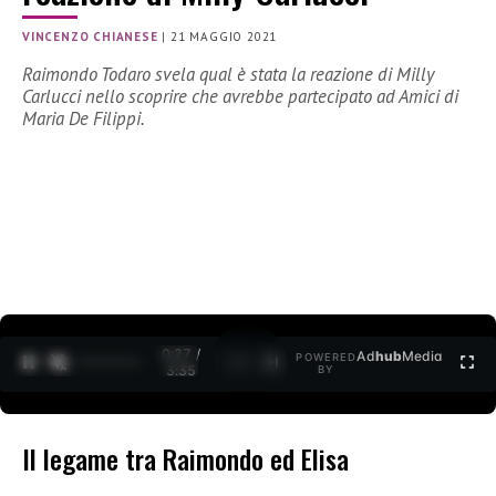
VINCENZO CHIANESE
|
21 MAGGIO 2021
Raimondo Todaro svela qual è stata la reazione di Milly
Carlucci nello scoprire che avrebbe partecipato ad Amici di
Maria De Filippi.
0:27 /
Ad
hub
Media
POWERED
1
/
2
3:35
BY
Il legame tra Raimondo ed Elisa