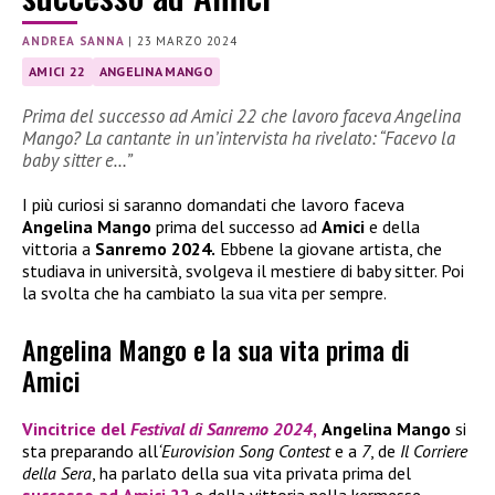
ANDREA SANNA
|
23 MARZO 2024
AMICI 22
ANGELINA MANGO
Prima del successo ad Amici 22 che lavoro faceva Angelina
Mango? La cantante in un’intervista ha rivelato: “Facevo la
baby sitter e…”
I più curiosi si saranno domandati che lavoro faceva
Angelina Mango
prima del successo ad
Amici
e della
vittoria a
Sanremo 2024.
Ebbene la giovane artista, che
studiava in università, svolgeva il mestiere di baby sitter. Poi
la svolta che ha cambiato la sua vita per sempre.
Angelina Mango e la sua vita prima di
Amici
Vincitrice del
Festival di Sanremo 2024
,
Angelina Mango
si
sta preparando all
‘Eurovision Song Contest
e a
7
, de
Il Corriere
della Sera
, ha parlato della sua vita privata prima del
successo ad
Amici 22
e della vittoria nella kermesse