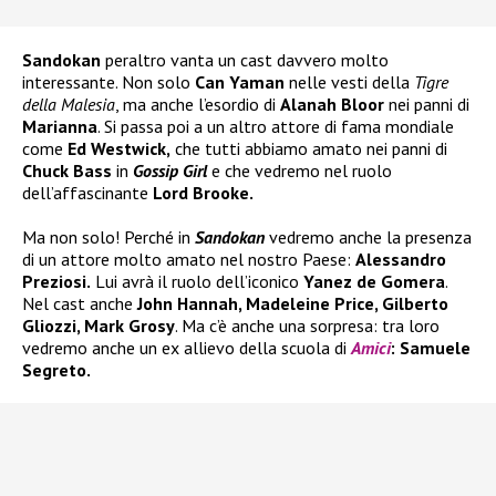
Sandokan
peraltro vanta un cast davvero molto
interessante. Non solo
Can Yaman
nelle vesti della
Tigre
della Malesia
, ma anche l’esordio di
Alanah Bloor
nei panni di
Marianna
. Si passa poi a un altro attore di fama mondiale
come
Ed Westwick,
che tutti abbiamo amato nei panni di
Chuck Bass
in
Gossip Girl
e che vedremo nel ruolo
dell’affascinante
Lord Brooke.
Ma non solo! Perché in
Sandokan
vedremo anche la presenza
di un attore molto amato nel nostro Paese:
Alessandro
Preziosi.
Lui avrà il ruolo dell’iconico
Yanez de Gomera
.
Nel cast anche
John Hannah, Madeleine Price, Gilberto
Gliozzi, Mark Grosy
. Ma c’è anche una sorpresa: tra loro
vedremo anche un ex allievo della scuola di
Amici
: Samuele
Segreto.