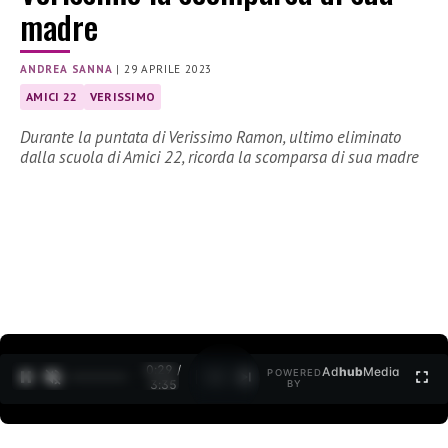
madre
ANDREA SANNA
|
29 APRILE 2023
AMICI 22
VERISSIMO
Durante la puntata di Verissimo Ramon, ultimo eliminato
dalla scuola di Amici 22, ricorda la scomparsa di sua madre
0:30 /
Ad
hub
Media
POWERED
1
/
2
3:35
BY