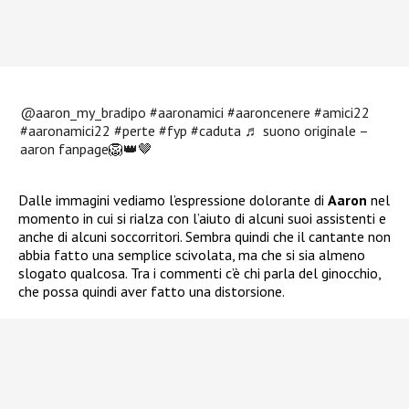
@aaron_my_bradipo
#aaronamici
#aaroncenere
#amici22
#aaronamici22
#perte
#fyp
#caduta
♬ suono originale –
aaron fanpage🦁👑🤎
Dalle immagini vediamo l’espressione dolorante di
Aaron
nel
momento in cui si rialza con l’aiuto di alcuni suoi assistenti e
anche di alcuni soccorritori. Sembra quindi che il cantante non
abbia fatto una semplice scivolata, ma che si sia almeno
slogato qualcosa. Tra i commenti c’è chi parla del ginocchio,
che possa quindi aver fatto una distorsione.