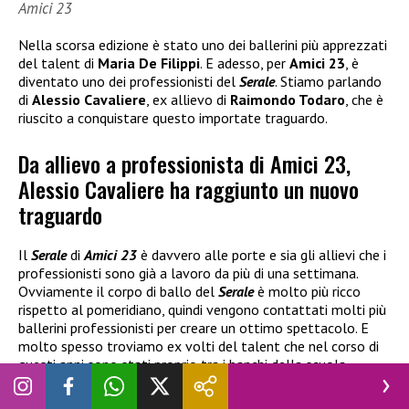
Amici 23
Nella scorsa edizione è stato uno dei ballerini più apprezzati
del talent di
Maria De Filippi
. E adesso, per
Amici 23
, è
diventato uno dei professionisti del
Serale
. Stiamo parlando
di
Alessio Cavaliere
, ex allievo di
Raimondo Todaro
, che è
riuscito a conquistare questo importate traguardo.
Da allievo a professionista di Amici 23,
Alessio Cavaliere ha raggiunto un nuovo
traguardo
Il
Serale
di
Amici 23
è davvero alle porte e sia gli allievi che i
professionisti sono già a lavoro da più di una settimana.
Ovviamente il corpo di ballo del
Serale
è molto più ricco
rispetto al pomeridiano, quindi vengono contattati molti più
ballerini professionisti per creare un ottimo spettacolo. E
molto spesso troviamo ex volti del talent che nel corso di
questi anni sono stati proprio tra i banchi della scuola.