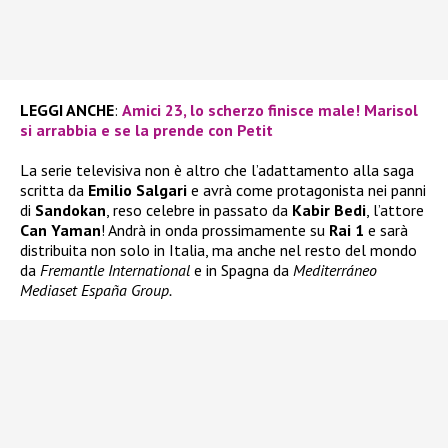
LEGGI ANCHE
:
Amici 23, lo scherzo finisce male! Marisol
si arrabbia e se la prende con Petit
La serie televisiva non è altro che l’adattamento alla saga
scritta da
Emilio Salgari
e avrà come protagonista nei panni
di
Sandokan
, reso celebre in passato da
Kabir Bedi
, l’attore
Can Yaman
! Andrà in onda prossimamente su
Rai 1
e sarà
distribuita non solo in Italia, ma anche nel resto del mondo
da
Fremantle International
e in Spagna da
Mediterráneo
Mediaset España Group.