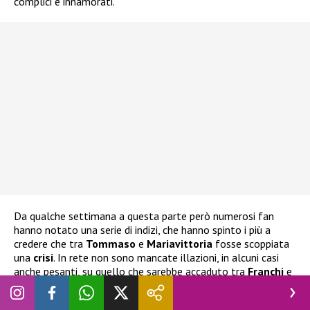
complici e innamorati.
Da qualche settimana a questa parte però numerosi fan
hanno notato una serie di indizi, che hanno spinto i più a
credere che tra
Tommaso
e
Mariavittoria
fosse scoppiata
una
crisi
. In rete non sono mancate illazioni, in alcuni casi
anche pesanti, su quello che sarebbe accaduto tra
Franchi
e
la
Minghetti
. Poche ore fa così, a seguito delle insistenti
voci di corridoio, l’ex gieffina ha deciso di intervenire per la