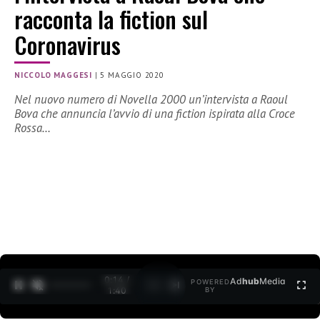
racconta la fiction sul
Coronavirus
NICCOLO MAGGESI
|
5 MAGGIO 2020
Nel nuovo numero di Novella 2000 un’intervista a Raoul
Bova che annuncia l’avvio di una fiction ispirata alla Croce
Rossa…
0:15 /
Ad
hub
Media
POWERED
1
/
2
1:40
BY