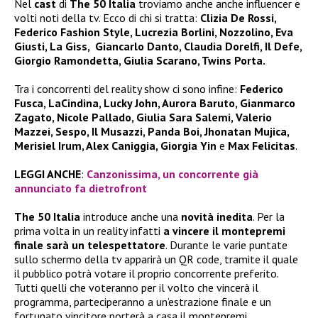
Nel
cast
di
The 50 Italia
troviamo anche anche influencer e
volti noti della tv. Ecco di chi si tratta:
Clizia De Rossi,
Federico Fashion Style, Lucrezia Borlini, Nozzolino, Eva
Giusti, La Giss, Giancarlo Danto, Claudia Dorelfi, Il Defe,
Giorgio Ramondetta, Giulia Scarano, Twins Porta.
Tra i concorrenti del reality show ci sono infine:
Federico
Fusca, LaCindina, Lucky John, Aurora Baruto, Gianmarco
Zagato, Nicole Pallado, Giulia Sara Salemi, Valerio
Mazzei, Sespo, Il Musazzi, Panda Boi, Jhonatan Mujica,
Merisiel Irum, Alex Caniggia, Giorgia Yin
e
Max Felicitas
.
LEGGI ANCHE
:
Canzonissima, un concorrente già
annunciato fa dietrofront
The 50 Italia
introduce anche una
novità inedita
. Per la
prima volta in un reality infatti
a vincere il montepremi
finale sarà un telespettatore
. Durante le varie puntate
sullo schermo della tv apparirà un QR code, tramite il quale
il pubblico potrà votare il proprio concorrente preferito.
Tutti quelli che voteranno per il volto che vincerà il
programma, parteciperanno a un’estrazione finale e un
fortunato vincitore porterà a casa il montepremi.