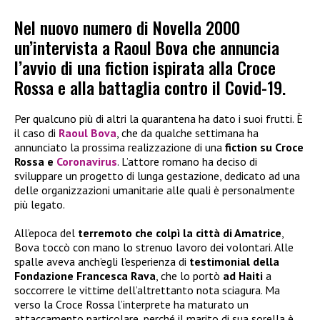
Nel nuovo numero di Novella 2000
un’intervista a Raoul Bova che annuncia
l’avvio di una fiction ispirata alla Croce
Rossa e alla battaglia contro il Covid-19.
Per qualcuno più di altri la quarantena ha dato i suoi frutti. È
il caso di
Raoul Bova
, che da qualche settimana ha
annunciato la prossima realizzazione di una
fiction su Croce
Rossa e
Coronavirus
. L’attore romano ha deciso di
sviluppare un progetto di lunga gestazione, dedicato ad una
delle organizzazioni umanitarie alle quali è personalmente
più legato.
All’epoca del
terremoto che colpì la città di Amatrice
,
Bova toccò con mano lo strenuo lavoro dei volontari. Alle
spalle aveva anch’egli l’esperienza di
testimonial della
Fondazione Francesca Rava
, che lo portò
ad Haiti
a
soccorrere le vittime dell’altrettanto nota sciagura. Ma
verso la Croce Rossa l’interprete ha maturato un
attaccamento particolare, perché il marito di sua sorella è