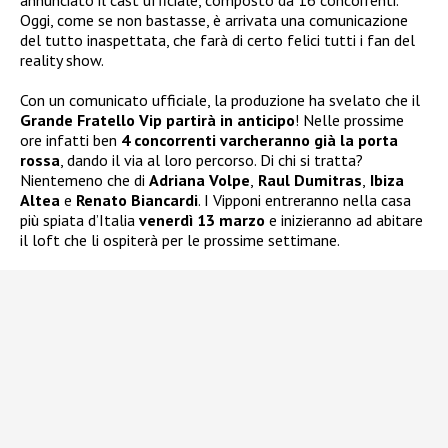
annunciato il cast ufficiale, composto da 16 concorrenti.
Oggi, come se non bastasse, è arrivata una comunicazione
del tutto inaspettata, che farà di certo felici tutti i fan del
reality show.
Con un comunicato ufficiale, la produzione ha svelato che il
Grande Fratello Vip partirà in anticipo
! Nelle prossime
ore infatti ben
4 concorrenti varcheranno già la porta
rossa
, dando il via al loro percorso. Di chi si tratta?
Nientemeno che di
Adriana Volpe
,
Raul Dumitras
,
Ibiza
Altea
e
Renato Biancardi
. I Vipponi entreranno nella casa
più spiata d’Italia
venerdì 13 marzo
e inizieranno ad abitare
il loft che li ospiterà per le prossime settimane.