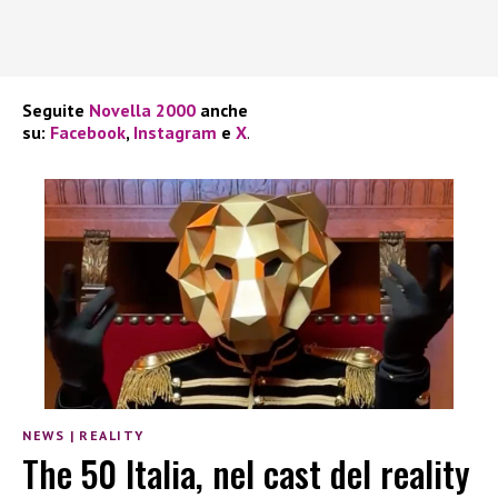
Seguite
Novella 2000
anche
su:
Facebook
,
Instagram
e
X
.
NEWS
|
REALITY
The 50 Italia, nel cast del reality