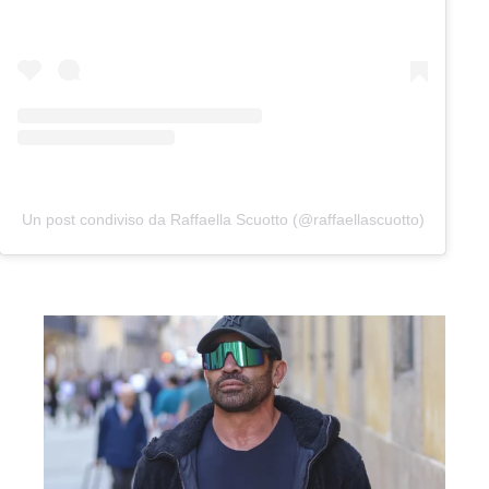
Un post condiviso da Raffaella Scuotto (@raffaellascuotto)