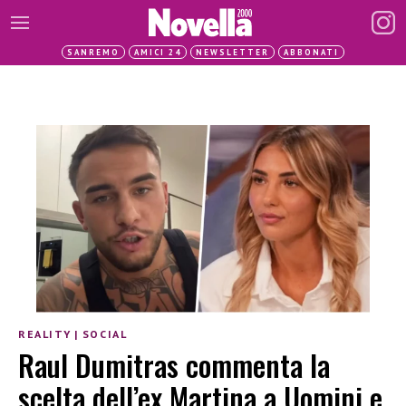
SANREMO
AMICI 24
NEWSLETTER
ABBONATI
REALITY
|
SOCIAL
Raul Dumitras commenta la
scelta dell’ex Martina a Uomini e