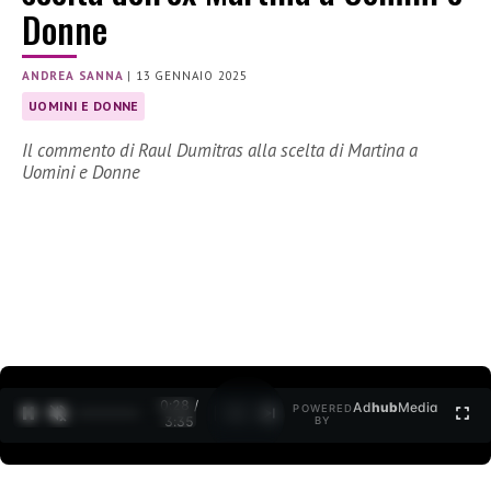
Donne
ANDREA SANNA
|
13 GENNAIO 2025
UOMINI E DONNE
Il commento di Raul Dumitras alla scelta di Martina a
Uomini e Donne
0:29 /
Ad
hub
Media
POWERED
1
/
2
3:35
BY