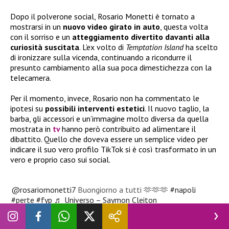
Dopo il polverone social, Rosario Monetti è tornato a
mostrarsi in un
nuovo video girato in auto
, questa volta
con il sorriso e un
atteggiamento divertito davanti alla
curiosità suscitata
. L’ex volto di
Temptation Island
ha scelto
di ironizzare sulla vicenda, continuando a ricondurre il
presunto cambiamento alla sua poca dimestichezza con la
telecamera.
Per il momento, invece, Rosario non ha commentato le
ipotesi su
possibili interventi estetici
. Il nuovo taglio, la
barba, gli accessori e un’immagine molto diversa da quella
mostrata in
tv
hanno però contribuito ad alimentare il
dibattito. Quello che doveva essere un semplice video per
indicare il suo vero profilo TikTok si è così trasformato in un
vero e proprio caso sui social.
@rosariomonetti7
Buongiorno a tutti 🫶🫶🫶
#napoli
#perte
#fyp
♬ Universo – Saymon Cleiton