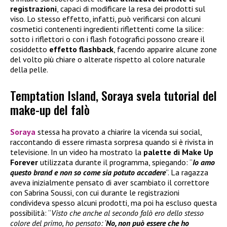
registrazioni
, capaci di modificare la resa dei prodotti sul
viso. Lo stesso effetto, infatti, può verificarsi con alcuni
cosmetici contenenti ingredienti riflettenti come la silice:
sotto i riflettori o con i flash fotografici possono creare il
cosiddetto
effetto flashback
, facendo apparire alcune zone
del volto più chiare o alterate rispetto al colore naturale
della pelle.
Temptation Island, Soraya svela tutorial del
make-up del falò
Soraya
stessa ha provato a chiarire la vicenda sui social,
raccontando di essere rimasta sorpresa quando si è rivista in
televisione. In un video ha mostrato la
palette di
Make Up
Forever
utilizzata durante il programma, spiegando: “
Io amo
questo brand e non so come sia potuto accadere
”. La ragazza
aveva inizialmente pensato di aver scambiato il correttore
con Sabrina Soussi, con cui durante le registrazioni
condivideva spesso alcuni prodotti, ma poi ha escluso questa
possibilità: “
Visto che anche al secondo falò ero dello stesso
colore del primo, ho pensato: ‘
No, non può essere che ho