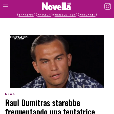
SANREMO
AMICI 24
NEWSLETTER
ABBONATI
NEWS
Raul Dumitras starebbe
frequentando una tentatrice