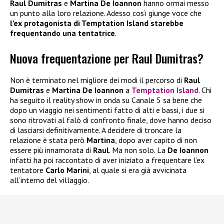
Raul Dumitras
e
Martina De Ioannon
hanno ormai messo
un punto alla loro relazione. Adesso così giunge voce che
l’ex protagonista di Temptation Island starebbe
frequentando una tentatrice
.
Nuova frequentazione per Raul Dumitras?
Non è terminato nel migliore dei modi il percorso di
Raul
Dumitras
e
Martina De Ioannon
a
Temptation Island
. Chi
ha seguito il reality show in onda su Canale 5 sa bene che
dopo un viaggio nei sentimenti fatto di alti e bassi, i due si
sono ritrovati al falò di confronto finale, dove hanno deciso
di lasciarsi definitivamente. A decidere di troncare la
relazione è stata però
Martina
, dopo aver capito di non
essere più innamorata di
Raul
. Ma non solo. La
De Ioannon
infatti ha poi raccontato di aver iniziato a frequentare l’ex
tentatore
Carlo Marini
, al quale si era già avvicinata
all’interno del villaggio.