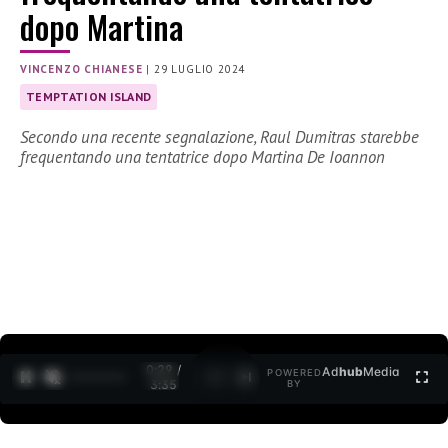
dopo Martina
VINCENZO CHIANESE
|
29 LUGLIO 2024
TEMPTATION ISLAND
Secondo una recente segnalazione, Raul Dumitras starebbe
frequentando una tentatrice dopo Martina De Ioannon
0:30 /
Ad
hub
Media
POWERED
1
/
2
3:35
BY