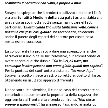
scambiato il correttore con Sabri, è proprio il mio!
’
”.
Soraya ha spiegato che il prodotto utilizzato durante i falò
era una
tonalità Medium della sua palette
, una cialda che
aveva già usato molte volte senza mai notare effetti
particolari. “
Questa cialda l’ho usata tantissime volte, come è
possibile che fossi così gialla?
”, ha raccontato, chiedendo
anche il parere degli esperti del settore per capire cosa
possa essere successo.
La concorrente ha provato a dare una spiegazione anche
attraverso il ruolo delle luci televisive, pur ammettendo di
avere ancora qualche dubbio: “
Ok le luci, ok tutto, ma
comunque le altre persone non erano gialle, quindi non capisco
”.
Per la puntata del confronto a distanza
“Un mese dopo
”,
Soraya ha scelto invece un altro correttore, quello di Tarte,
ottenendo un risultato apparso differente.
Nonostante le polemiche, il curioso caso del correttore ha
contribuito ad aumentare la popolarità della ragazza, che
oggi sembra affrontare la vicenda con ironia. “
Non riesco
proprio a spiegarmelo
”, ha ammesso, lasciando ai make up