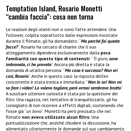
Temptation Island, Rosario Monetti
“cambia faccia”: cosa non torna
Le reazioni degli utenti non si sono fatte attendere. Una
follower, colpita soprattutto dalle espressioni mostrate
durante il filmato, gli ha domandato: “
Ma perché fai queste
facce?
”. Rosario ha cercato di chiarire che il suo
atteggiamento dipendeva esclusivamente dalla
poca
familiarità con questo tipo di contenuti
: “
Ti giuro,
sono
imbranato, ci ho provato
”. Ancora più diretta è stata la
domanda di un’altra persona: “
Ma cosa è successo? Non eri
così, Rosario
”. Anche in questo caso la risposta dell’ex
concorrente è stata ironica e immediata: “
Non lo so! Non mi
so fare i video! Lo volevo togliere, però ormai sembrava brutto
”.
A suscitare ulteriore curiosità è stata poi la questione dei
filtri. Una ragazza, nel tentativo di tranquillizzarlo, gli ha
consigliato di non ricorrere a effetti digitali, sostenendo che
fosse già “
un bono
”. Monetti ha però precisato che nel
filmato
non aveva utilizzato alcun filtro
. Una
puntualizzazione che, anziché chiudere la discussione, ha
alimentato ulteriormente le domande sul suo cambiamento.