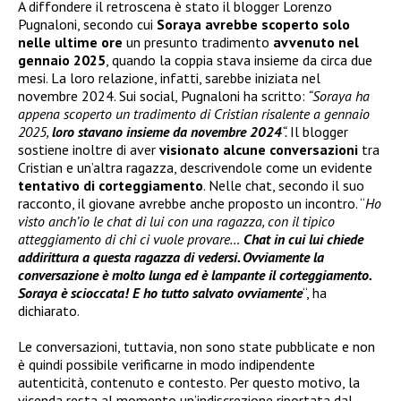
A diffondere il retroscena è stato il blogger Lorenzo
Pugnaloni, secondo cui
Soraya avrebbe scoperto solo
nelle ultime ore
un presunto tradimento
avvenuto nel
gennaio 2025
, quando la coppia stava insieme da circa due
mesi. La loro relazione, infatti, sarebbe iniziata nel
novembre 2024. Sui social, Pugnaloni ha scritto:
“Soraya ha
appena scoperto un tradimento di Cristian risalente a gennaio
2025,
loro stavano insieme da novembre 2024
“.
Il blogger
sostiene inoltre di aver
visionato alcune conversazioni
tra
Cristian e un’altra ragazza, descrivendole come un evidente
tentativo di corteggiamento
. Nelle chat, secondo il suo
racconto, il giovane avrebbe anche proposto un incontro. “
Ho
visto anch’io le chat di lui con una ragazza, con il tipico
atteggiamento di chi ci vuole provare…
Chat in cui lui chiede
addirittura a questa ragazza di vedersi. Ovviamente la
conversazione è molto lunga ed è lampante il corteggiamento.
Soraya è scioccata! E ho tutto salvato ovviamente
“, ha
dichiarato.
Le conversazioni, tuttavia, non sono state pubblicate e non
è quindi possibile verificarne in modo indipendente
autenticità, contenuto e contesto. Per questo motivo, la
vicenda resta al momento un’indiscrezione riportata dal