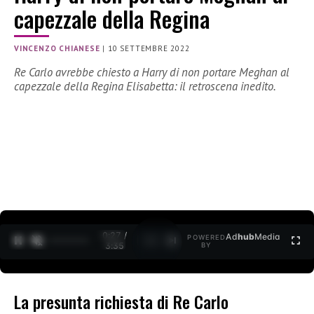
capezzale della Regina
VINCENZO CHIANESE
|
10 SETTEMBRE 2022
Re Carlo avrebbe chiesto a Harry di non portare Meghan al
capezzale della Regina Elisabetta: il retroscena inedito.
0:28 /
Ad
hub
Media
POWERED
1
/
2
3:35
BY
La presunta richiesta di Re Carlo