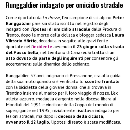
Runggaldier indagato per omicidio stradale
Come riportato da
La Presse
, l’ex campione di sci alpino
Peter
Runggaldier
pare sia stato iscritto nel registro degli
indagati con
l’ipotesi di omicidio stradale
dalla Procura di
Trento, dopo la morte della ciclista e blogger tedesca
Laura
Viktoria Härtig
, deceduta in seguito alle gravi ferite
riportate nell’
incidente
avvenuto il
23 giugno sulla strada
del Passo Sella
, nel territorio di Canazei. Si tratta di un
atto dovuto da parte degli inquirenti
per consentire gli
accertamenti sulla dinamica dello schianto.
Runggaldier, 57 anni, originario di Bressanone, era alla guida
della sua moto quando si è verificato lo
scontro frontale
con la bicicletta della giovane donna, che si trovava in
Trentino insieme al marito per il loro viaggio di nozze. L’ex
atleta azzurro, medaglia d’argento nella discesa libera ai
Mondiali del 1991 e vincitore della Coppa del mondo di
supergigante nel 1995, inizialmente risultava indagato per
lesioni stradali, ma dopo il
decesso della ciclista
,
avvenuto il 12 luglio
, l’ipotesi di reato è stata modificata.