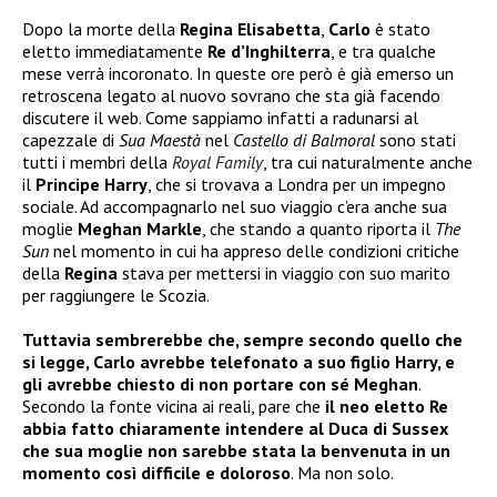
Dopo la morte della
Regina Elisabetta
,
Carlo
è stato
eletto immediatamente
Re d’Inghilterra
, e tra qualche
mese verrà incoronato. In queste ore però è già emerso un
retroscena legato al nuovo sovrano che sta già facendo
discutere il web. Come sappiamo infatti a radunarsi al
capezzale di
Sua Maestà
nel
Castello di Balmoral
sono stati
tutti i membri della
Royal Family
, tra cui naturalmente anche
il
Principe Harry
, che si trovava a Londra per un impegno
sociale. Ad accompagnarlo nel suo viaggio c’era anche sua
moglie
Meghan Markle
, che stando a quanto riporta il
The
Sun
nel momento in cui ha appreso delle condizioni critiche
della
Regina
stava per mettersi in viaggio con suo marito
per raggiungere le Scozia.
Tuttavia sembrerebbe che, sempre secondo quello che
si legge, Carlo avrebbe telefonato a suo figlio Harry, e
gli avrebbe chiesto di non portare con sé Meghan
.
Secondo la fonte vicina ai reali, pare che
il neo eletto Re
abbia fatto chiaramente intendere al Duca di Sussex
che sua moglie non sarebbe stata la benvenuta in un
momento così difficile e doloroso
. Ma non solo.