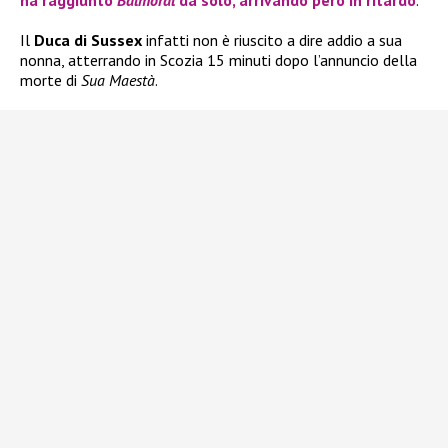
ha raggiunto
Balmoral
da solo, arrivando però in ritardo
.
Il
Duca di Sussex
infatti non è riuscito a dire addio a sua
nonna, atterrando in Scozia 15 minuti dopo l’annuncio della
morte di
Sua Maestà
.