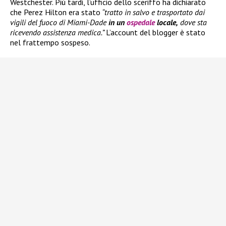
Westchester. Più tardi, l’ufficio dello sceriffo ha dichiarato
che Perez Hilton era stato
“tratto in salvo e trasportato dai
vigili del fuoco di Miami-Dade
in un
ospedale
locale,
dove sta
ricevendo assistenza medica.”
L’account del blogger è stato
nel frattempo sospeso.