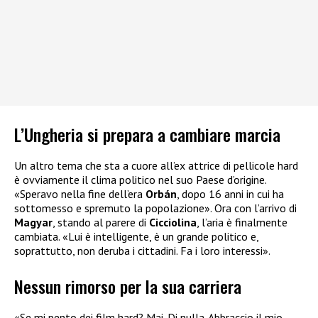
L’Ungheria si prepara a cambiare marcia
Un altro tema che sta a cuore all’ex attrice di pellicole hard
è ovviamente il clima politico nel suo Paese d’origine.
«Speravo nella fine dell’era
Orbán
, dopo 16 anni in cui ha
sottomesso e spremuto la popolazione». Ora con l’arrivo di
Magyar
, stando al parere di
Cicciolina
, l’aria è finalmente
cambiata. «Lui è intelligente, è un grande politico e,
soprattutto, non deruba i cittadini. Fa i loro interessi».
Nessun rimorso per la sua carriera
«Se mi pento dei film hard? Mai. Di nulla. Abbraccio il mio