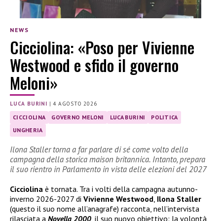
NEWS
Cicciolina: «Poso per Vivienne
Westwood e sfido il governo
Meloni»
LUCA BURINI
|
4 AGOSTO 2026
CICCIOLINA
GOVERNO MELONI
LUCA BURINI
POLITICA
UNGHERIA
Ilona Staller torna a far parlare di sé come volto della
campagna della storica maison britannica. Intanto, prepara
il suo rientro in Parlamento in vista delle elezioni del 2027
Cicciolina
è tornata. Tra i volti della campagna autunno-
inverno 2026-2027 di
Vivienne Westwood
,
Ilona Staller
(questo il suo nome all’anagrafe) racconta, nell’intervista
rilasciata a
Novella 2000
, il suo nuovo obiettivo: la volontà