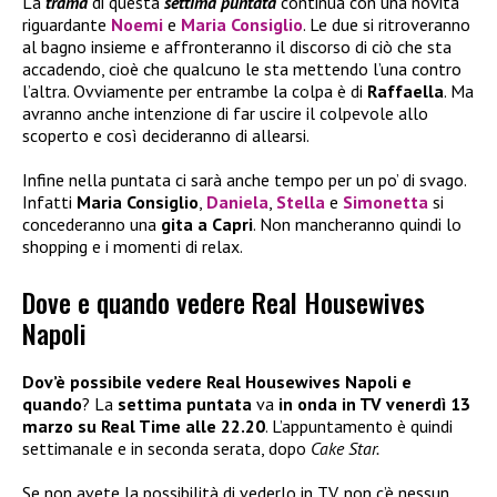
La
trama
di questa
settima puntata
continua con una novità
riguardante
Noemi
e
Maria Consiglio
. Le due si ritroveranno
al bagno insieme e affronteranno il discorso di ciò che sta
accadendo, cioè che qualcuno le sta mettendo l’una contro
l’altra. Ovviamente per entrambe la colpa è di
Raffaella
. Ma
avranno anche intenzione di far uscire il colpevole allo
scoperto e così decideranno di allearsi.
Infine nella puntata ci sarà anche tempo per un po’ di svago.
Infatti
Maria Consiglio
,
Daniela
,
Stella
e
Simonetta
si
concederanno una
gita a Capri
. Non mancheranno quindi lo
shopping e i momenti di relax.
Dove e quando vedere Real Housewives
Napoli
Dov’è possibile vedere Real Housewives Napoli e
quando
? La
settima puntata
va
in onda in TV venerdì 13
marzo su Real Time alle 22.20
. L’appuntamento è quindi
settimanale e in seconda serata, dopo
Cake Star.
Se non avete la possibilità di vederlo in TV, non c’è nessun