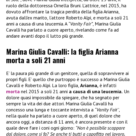
ruolo della dottoressa Ornella Bruni. L’attrice, nel 2015, ha
dovuto affrontare la tragica perdita della figlia Arianna,
avuta dall’ex marito, l’attore Roberto Alpi, e morta a soli 21
anni a causa di una leucemia. A
“Vanity Fair”
, Marina Giulia
Cavalli ha parlato a cuore aperto, rivelando come fa ad
andare avanti dopo il lutto più grande.
Marina Giulia Cavalli: la figlia Arianna
morta a soli 21 anni
E’ la paura più grande di un genitore, quella di sopravvivere ai
propri figli. E’ quello che purtroppo è successo a Marina Giulia
Cavalli e Roberto Alpi. La loro figlia,
Arianna,
è infatti
morta
nel 2015 a soli 21 anni
a causa di una leucemia.
Un
dolore quasi impossibile da spiegare, che ha segnato per
sempre la vita dei due attori. Marina Giulia Cavalli ha
concesso una lunga e toccante intervista a
“Vanity Fai
r”,
nella quale ha parlato a cuore aperto, di quel dolore che
ancora oggi, a distanza di 11 anni, è ancora presente e con il
quale deve fare i coni ogni giorno:
“Non è possibile scappare
dal dolore, come si fa? Se anche ti butti a capofitto nel lavoro,