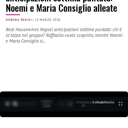
Noemi e Maria Consiglio alleate
DEBORA PARIGI
|
13 MARZO 2020
Real Housewives Napoli anticipazioni settima puntata: chi è
la talpa nel gruppo? Raffaella vuole scoprirlo, mentre Noemi
e Maria Consiglio si…
0:30 /
Ad
hub
Media
POWERED
1
/
2
3:35
BY