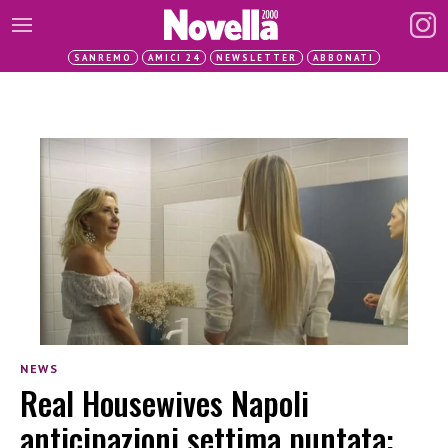
SANREMO
AMICI 24
NEWSLETTER
ABBONATI
NEWS
Real Housewives Napoli
anticipazioni settima puntata: