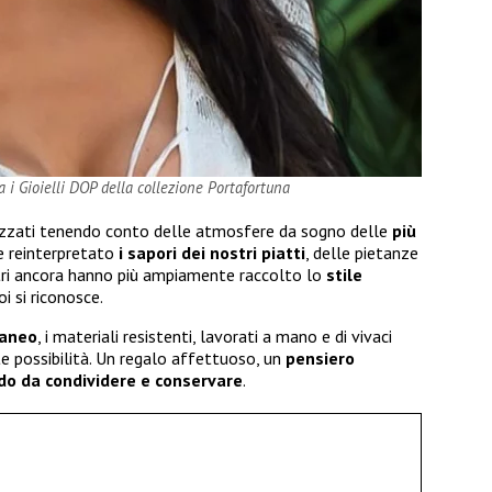
a i Gioielli DOP della collezione Portafortuna
alizzati tenendo conto delle atmosfere da sogno delle
più
ce reinterpretato
i sapori dei nostri piatti
, delle pietanze
ltri ancora hanno più ampiamente raccolto lo
stile
i si riconosce.
raneo
, i materiali resistenti, lavorati a mano e di vivaci
nte possibilità. Un regalo affettuoso, un
pensiero
rdo da condividere e conservare
.