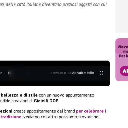
ere delle città italiane diventano preziosi oggetti con cui
Ad
hub
Media
/
2
POWERED BY
 bellezza e di stile
con un nuovo appuntamento
ndide creazioni di
Gioielli DOP
.
lezioni
create appositamente dal brand
per celebrare i
 tradizione
, vediamo cos’altro possiamo trovare nel