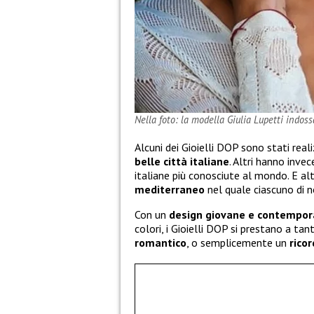
Nella foto: la modella Giulia Lupetti indoss
Alcuni dei Gioielli DOP sono stati re
belle città italiane
. Altri hanno inve
italiane più conosciute al mondo. E a
mediterraneo
nel quale ciascuno di no
Con un
design giovane e contempo
colori, i Gioielli DOP si prestano a ta
romantico
, o semplicemente un
rico