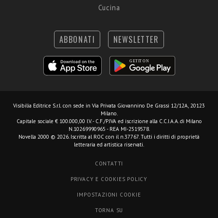
Cucina
ABBONATI
NEWSLETTER
Visibilia Editrice S.r.l.
con sede in Via Privata Giovannino De Grassi 12/12A, 20123
Milano.
Capitale sociale € 100.000,00 I.V. - C.F./P.IVA ed iscrizione alla C.C.I.A.A. di Milano
N.10269990965 - REA MI-2519578.
Novella 2000 © 2026. Iscritta al ROC con il n.37767. Tutti i diritti di proprietà
letteraria ed artistica riservati.
CONTATTI
PRIVACY E COOKIES POLICY
IMPOSTAZIONI COOKIE
TORNA SU