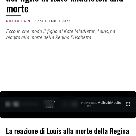
morte
NICOLÒ FIGINI
|
12 SETTEMBRE 2022
Ecco in che modo il figlio di Kate Middleton, Louis, ha
reagito alla morte della Regina Elisabetta
0:27 /
Ad
hub
Media
POWERED
1
/
2
3:35
BY
La reazione di Louis alla morte della Regina