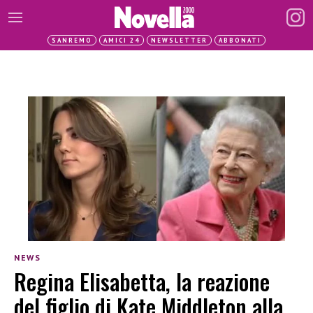
SANREMO
AMICI 24
NEWSLETTER
ABBONATI
NEWS
Regina Elisabetta, la reazione
del figlio di Kate Middleton alla