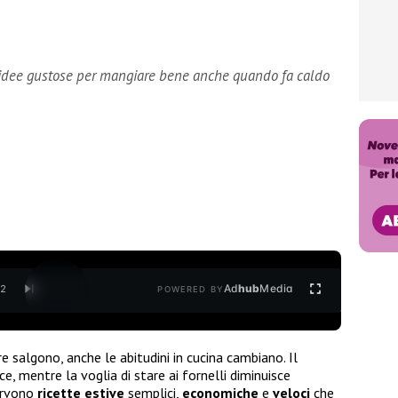
: idee gustose per mangiare bene anche quando fa caldo
Ad
hub
Media
/
2
POWERED BY
e salgono, anche le abitudini in cucina cambiano. Il
sce, mentre la voglia di stare ai fornelli diminuisce
ervono
ricette estive
semplici,
economiche
e
veloci
che