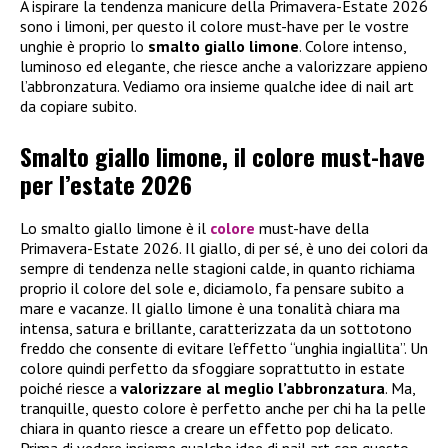
A ispirare la tendenza manicure della Primavera-Estate 2026
sono i limoni, per questo il colore must-have per le vostre
unghie è proprio lo
smalto giallo limone
. Colore intenso,
luminoso ed elegante, che riesce anche a valorizzare appieno
l’abbronzatura. Vediamo ora insieme qualche idee di nail art
da copiare subito.
Smalto giallo limone, il colore must-have
per l’estate 2026
Lo smalto giallo limone è il
colore
must-have della
Primavera-Estate 2026. Il giallo, di per sé, è uno dei colori da
sempre di tendenza nelle stagioni calde, in quanto richiama
proprio il colore del sole e, diciamolo, fa pensare subito a
mare e vacanze. Il giallo limone è una tonalità chiara ma
intensa, satura e brillante, caratterizzata da un sottotono
freddo che consente di evitare l’effetto “unghia ingiallita”. Un
colore quindi perfetto da sfoggiare soprattutto in estate
poiché riesce a
valorizzare al meglio l’abbronzatura
. Ma,
tranquille, questo colore è perfetto anche per chi ha la pelle
chiara in quanto riesce a creare un effetto pop delicato.