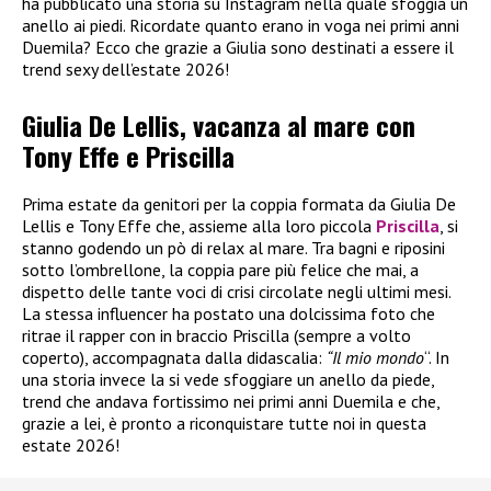
ha pubblicato una storia su Instagram nella quale sfoggia un
anello ai piedi. Ricordate quanto erano in voga nei primi anni
Duemila? Ecco che grazie a Giulia sono destinati a essere il
trend sexy dell’estate 2026!
Giulia De Lellis, vacanza al mare con
Tony Effe e Priscilla
Prima estate da genitori per la coppia formata da Giulia De
Lellis e Tony Effe che, assieme alla loro piccola
Priscilla
, si
stanno godendo un pò di relax al mare. Tra bagni e riposini
sotto l’ombrellone, la coppia pare più felice che mai, a
dispetto delle tante voci di crisi circolate negli ultimi mesi.
La stessa influencer ha postato una dolcissima foto che
ritrae il rapper con in braccio Priscilla (sempre a volto
coperto), accompagnata dalla didascalia:
“Il mio mondo
“. In
una storia invece la si vede sfoggiare un anello da piede,
trend che andava fortissimo nei primi anni Duemila e che,
grazie a lei, è pronto a riconquistare tutte noi in questa
estate 2026!