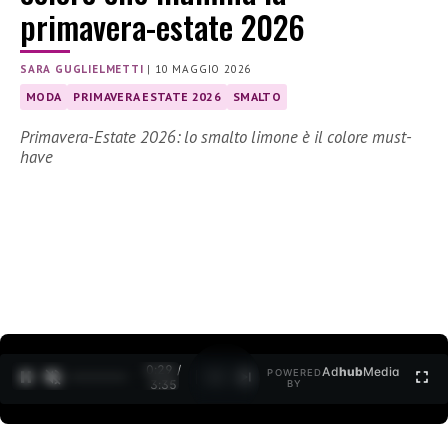
primavera-estate 2026
SARA GUGLIELMETTI
|
10 MAGGIO 2026
MODA
PRIMAVERA ESTATE 2026
SMALTO
Primavera-Estate 2026: lo smalto limone è il colore must-
have
0:30 /
Ad
hub
Media
POWERED
1
/
2
3:35
BY