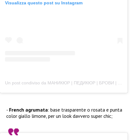
Visualizza questo post su Instagram
Un post condiviso da МАНИКЮР | ПЕДИКЮР | БРОВИ | РЕСНИЦЫ 📍Минск (@miunails_studio)
French agrumata
: base trasparente o rosata e punta
color giallo limone, per un look davvero super chic;