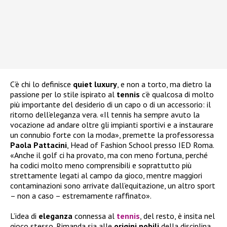
C’è chi lo definisce
quiet
luxury
, e non a torto, ma dietro la
passione per lo stile ispirato al
tennis
c’è qualcosa di molto
più importante del desiderio di un capo o di un accessorio: il
ritorno dell’eleganza vera. «Il tennis ha sempre avuto la
vocazione ad andare oltre gli impianti sportivi e a instaurare
un connubio forte con la moda», premette la professoressa
Paola
Pattacini
, Head of Fashion School presso IED Roma.
«Anche il golf ci ha provato, ma con meno fortuna, perché
ha codici molto meno comprensibili e soprattutto più
strettamente legati al campo da gioco, mentre maggiori
contaminazioni sono arrivate dall’equitazione, un altro sport
– non a caso – estremamente raffinato».
L’idea di
eleganza
connessa al
tennis
, del resto, è insita nel
gioco stesso. Rimanda sia alle
origini
nobili
della disciplina,