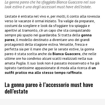
La gonna pareo che ha sfoggiato Bianca Guaccero nel suo
look estivo è uno degli accessori must have dell’estate.
L’estate è entrata nel vivo e, per molti, il conto alla rovescia
verso le vacanze è ormai iniziato. Tra valigie da preparare,
costumi da scegliere e look da sfoggiare tra spiaggia e
aperitivi al tramonto, c’è un capo che sta conquistando
sempre più spazio nei guardaroba. Si tratta della
gonna
pareo
, il modello destinato a diventare uno dei grandi
protagonisti della stagione estiva. Versatile, fresca e
perfetta sia per il mare che per le serate estive, la gonna
pareo è stata scelta anche da
Bianca Guaccero
, che nelle
ultime ore ha condiviso alcuni scatti realizzati nella sua
amata Puglia. Il suo look non è passato inosservato e ha già
ispirato tantissime appassionate di moda alla ricerca di
un
outfit pratico ma allo stesso tempo raffinato
.
La gonna pareo è l’accessorio must have
dell’estate