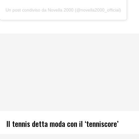
Un post condiviso da Novella 2000 (@novella2000_official)
Il tennis detta moda con il ‘tenniscore’