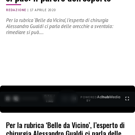
REDAZIONE
|
17 APRILE 2020
Per la rubrica ‘Belle da Vicino’, l’esperto di chirurgia
Alessandro Gualdi ci parla delle orecchie a sventola:
rimediare si può.…
0:15 /
Ad
hub
Media
POWERED
1
/
2
1:40
BY
Per la rubrica ‘Belle da Vicino’, l’esperto di
chirurgia Alessandro Gualdi ci parla delle