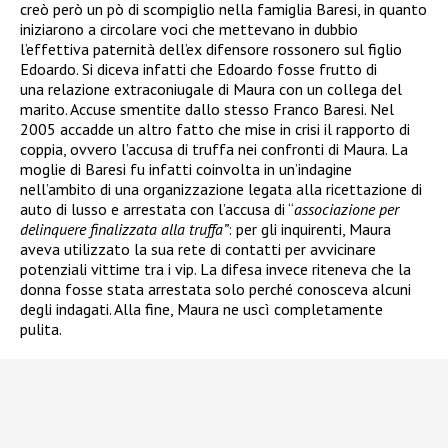
creò però un pò di scompiglio nella famiglia Baresi, in quanto
iniziarono a circolare voci che mettevano in dubbio
l’effettiva paternità dell’ex difensore rossonero sul figlio
Edoardo. Si diceva infatti che Edoardo fosse frutto di
una relazione extraconiugale di Maura con un collega del
marito. Accuse smentite dallo stesso Franco Baresi. Nel
2005 accadde un altro fatto che mise in crisi il rapporto di
coppia, ovvero l’accusa di truffa nei confronti di Maura. La
moglie di Baresi fu infatti coinvolta in un’indagine
nell’ambito di una organizzazione legata alla ricettazione di
auto di lusso e arrestata
con l’accusa di “
associazione per
delinquere finalizzata alla truffa”
: per gli inquirenti, Maura
aveva utilizzato la sua rete di contatti per avvicinare
potenziali vittime tra i vip. La difesa invece riteneva che la
donna fosse stata arrestata solo perché conosceva alcuni
degli indagati. Alla fine, Maura ne uscì completamente
pulita.