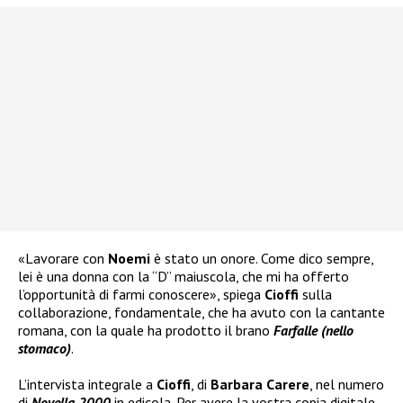
«Lavorare con
Noemi
è stato un onore. Come dico sempre,
lei è una donna con la “D” maiuscola, che mi ha offerto
l’opportunità di farmi conoscere», spiega
Cioffi
sulla
collaborazione, fondamentale, che ha avuto con la cantante
romana, con la quale ha prodotto il brano
Farfalle (nello
stomaco)
.
L’intervista integrale a
Cioffi
, di
Barbara Carere
, nel numero
di
Novella 2000
in edicola. Per avere la vostra copia digitale