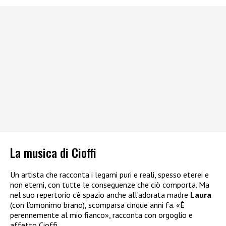
La musica di Cioffi
Un artista che racconta i legami puri e reali, spesso eterei e
non eterni, con tutte le conseguenze che ciò comporta. Ma
nel suo repertorio c’è spazio anche all’adorata madre
Laura
(con l’omonimo brano), scomparsa cinque anni fa. «È
perennemente al mio fianco», racconta con orgoglio e
affetto Cioffi.