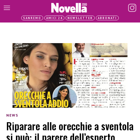
SANREMO
AMICI 24
NEWSLETTER
ABBONATI
NEWS
Riparare alle orecchie a sventola
si può: il parere dell’esperto