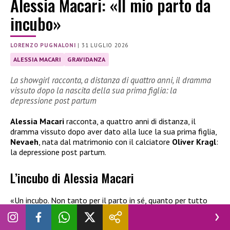
Alessia Macari: «Il mio parto da
incubo»
LORENZO PUGNALONI
|
31 LUGLIO 2026
ALESSIA MACARI
GRAVIDANZA
La showgirl racconta, a distanza di quattro anni, il dramma
vissuto dopo la nascita della sua prima figlia: la
depressione post partum
Alessia Macari
racconta, a quattro anni di distanza, il
dramma vissuto dopo aver dato alla luce la sua prima figlia,
Nevaeh
, nata dal matrimonio con il calciatore
Oliver Kragl
:
la depressione post partum.
L’incubo di Alessia Macari
«Un incubo. Non tanto per il parto in sé, quanto per tutto
quello che è successo intorno». Un momento che sarebbe
dovuto essere di pura gioia, si trasformò invece in