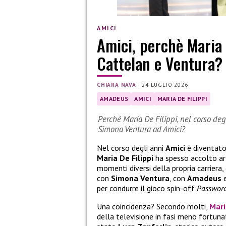
AMICI
Amici, perchè Maria
Cattelan e Ventura?
CHIARA NAVA
|
24 LUGLIO 2026
AMADEUS
AMICI
MARIA DE FILIPPI
Perché Maria De Filippi, nel corso de
Simona Ventura ad Amici?
Nel corso degli anni
Amici
è diventato
Maria De Filippi
ha spesso accolto art
momenti diversi della propria carriera
con
Simona Ventura
, con
Amadeus
e
per condurre il gioco spin-off
Passwor
Una coincidenza? Secondo molti,
Mari
della televisione in fasi meno fortuna