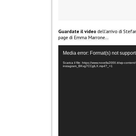
Guardate il video
dell’arrivo di Stef
page di Emma Marrone…
Video
Media error: Format(s) not support
Player
Scarica il file: https://www.novella2000.it/wp-con
instagram_BKvg7CCglLX.mp4?_=1