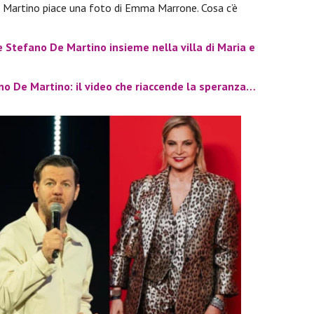
 Martino piace una foto di Emma Marrone. Cosa c’è
Stefano De Martino insieme nella villa di Maria e
o De Martino: il video che riaccende la speranza…