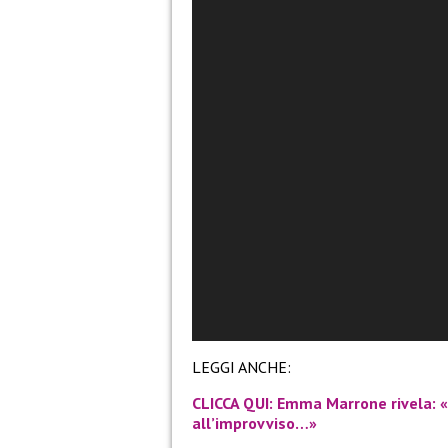
LEGGI ANCHE:
CLICCA QUI: Emma Marrone rivela: «
all’improvviso…»