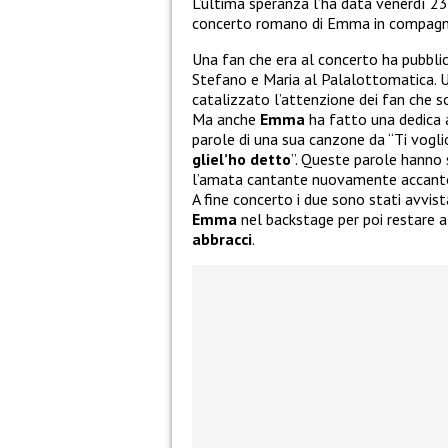
L’ultima speranza l’ha data venerdì 
concerto romano di Emma in compagn
U
na fan che era al concerto ha pubbl
Stefano e Maria al Palalottomatica. U
catalizzato l’attenzione dei fan che s
Ma anche
Emma
ha fatto una dedica
parole di una sua canzone da “Ti vogli
gliel’ho detto
”. Queste parole hanno 
l’amata cantante nuovamente accant
A fine concerto i due sono stati avvist
Emma
nel backstage per poi restare a 
abbracci
.