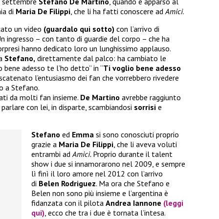
23 settembre
Stefano De Martino
, quando è apparso al
ia di
Maria De Filippi
, che li ha fatti conoscere ad
Amici
.
icato un video
(guardalo qui sotto)
con l’arrivo di
n ingresso – con tanto di guardie del corpo – che ha
orpresi hanno dedicato loro un lunghissimo applauso.
 a
Stefano,
direttamente dal palco: ha cambiato le
o bene adesso te l’ho detto” in “
Ti voglio bene adesso
scatenato l’entusiasmo dei fan che vorrebbero rivedere
o a Stefano.
ati da molti fan insieme.
De Martino
avrebbe raggiunto
parlare con lei, in disparte, scambiandosi
sorrisi
e
Stefano
ed
Emma
si sono conosciuti proprio
grazie a
Maria De Filippi
, che li aveva voluti
entrambi ad
Amici.
Proprio durante il talent
show i due si innamorarono nel 2009, e sempre
lì finì il loro amore nel 2012 con l’arrivo
di
Belen Rodriguez
. Ma ora che Stefano e
Belen non sono più insieme e l’argentina è
fidanzata con il pilota
Andrea Iannone
(leggi
qui)
, ecco che tra i due è tornata l’intesa.