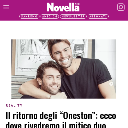
SANREMO
AMICI 24
NEWSLETTER
ABBONATI
REALITY
Il ritorno degli “Oneston”: ecco
dove rivedremo il mitico duo