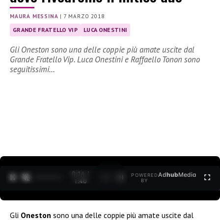
MAURA MESSINA
|
7 MARZO 2018
GRANDE FRATELLO VIP
LUCA ONESTINI
Gli Oneston sono una delle coppie più amate uscite dal
Grande Fratello Vip. Luca Onestini e Raffaello Tonon sono
seguitissimi…
0:15 /
Ad
hub
Media
POWERED
1
/
2
1:40
BY
Gli
Oneston
sono una delle coppie più amate uscite dal