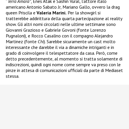
“
Terra Amara”
, Enes Atak e Sashin Vural, l’attore italo
americano Antonio Sabato Jr, Mariano Gallo, ovvero la drag
queen Priscila e
Valeria Marini.
Per la showgirl si
tratterebbe addirittura della quarta partecipazione al reality
show. Gli altri nomi circolati nelle ultime settimane sono
Giovanni Grazioso e Gabriele Govoni (fonte Lorenzo
Pugnaloni), e Rocco Casalino con il compagno Alejandro
Martinez (fonte
Chi
). Sarebbe sicuramente un cast molto
interessante che darebbe il via a dinamiche intriganti e in
grado di coinvolgere il telespettatore da casa. Però, come
detto precedentemente, al momento si tratta solamente di
indiscrezioni, quindi ogni nome come sempre va preso con le
pinze in attesa di comunicazioni ufficiali da parte di Mediaset
stessa.