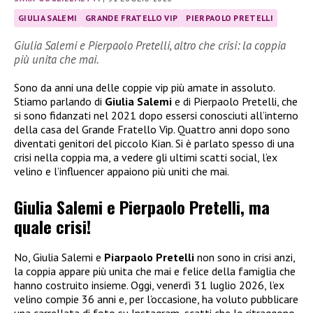
GIULIA SALEMI
GRANDE FRATELLO VIP
PIERPAOLO PRETELLI
Giulia Salemi e Pierpaolo Pretelli, altro che crisi: la coppia
più unita che mai.
Sono da anni una delle coppie vip più amate in assoluto.
Stiamo parlando di
Giulia Salemi
e di Pierpaolo Pretelli, che
si sono fidanzati nel 2021 dopo essersi conosciuti all’interno
della casa del Grande Fratello Vip. Quattro anni dopo sono
diventati genitori del piccolo Kian. Si è parlato spesso di una
crisi nella coppia ma, a vedere gli ultimi scatti social, l’ex
velino e l’influencer appaiono più uniti che mai.
Giulia Salemi e Pierpaolo Pretelli, ma
quale crisi!
No, Giulia Salemi e
Piarpaolo Pretelli
non sono in crisi anzi,
la coppia appare più unita che mai e felice della famiglia che
hanno costruito insieme. Oggi, venerdì 31 luglio 2026, l’ex
velino compie 36 anni e, per l’occasione, ha voluto pubblicare
una carrellata di foto su Instagram, scatti che lo ritraggono