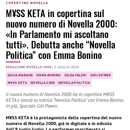
COPERTINE NOVELLA
M¥SS KETA in copertina sul
nuovo numero di Novella 2000:
«In Parlamento mi ascoltano
tutti». Debutta anche “Novella
Politica” con Emma Bonino
REDAZIONE NOVELLA 2000
|
3 LUGLIO 2026
DACIA MARAINI
EMMA BONINO
GILDA FALERI
GIRL POWER
M¥SS KETA
NOVELLA 2000
NOVELLA POLITICA
Il nuovo numero di Novella 2000 ha in copertina M¥SS
KETA e lancia la rubrica “Novella Politica” con Emma Bonino.
In più, Speciale Girl Power.
M¥SS KETA è la protagonista della copertina del nuovo
numero di Novella 2000, già in digitale e in edicola
dall’8 luglio luglio. La performer mascherata si