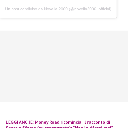
Un post condiviso da Novella 2000 (@novella2000_official)
LEGGI ANCHE: Money Road ricomincia, il racconto di
Saveria Sforza (ex concorrente): “Non lo rifarei mai”