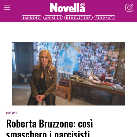
SANREMO
AMICI 24
NEWSLETTER
ABBONATI
NEWS
Roberta Bruzzone: così
smaschero i narcisisti