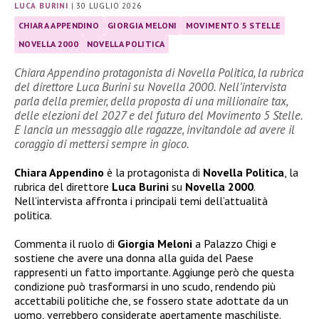
LUCA BURINI
|
30 LUGLIO 2026
CHIARA APPENDINO
GIORGIA MELONI
MOVIMENTO 5 STELLE
NOVELLA 2000
NOVELLA POLITICA
Chiara Appendino protagonista di Novella Politica, la rubrica
del direttore Luca Burini su Novella 2000. Nell’intervista
parla della premier, della proposta di una millionaire tax,
delle elezioni del 2027 e del futuro del Movimento 5 Stelle.
E lancia un messaggio alle ragazze, invitandole ad avere il
coraggio di mettersi sempre in gioco.
Chiara Appendino
è la protagonista di
Novella Politica
, la
rubrica del direttore
Luca Burini
su
Novella 2000
.
Nell’intervista affronta i principali temi dell’attualità
politica.
Commenta il ruolo di
Giorgia Meloni
a Palazzo Chigi e
sostiene che avere una donna alla guida del Paese
rappresenti un fatto importante. Aggiunge però che questa
condizione può trasformarsi in uno scudo, rendendo più
accettabili politiche che, se fossero state adottate da un
uomo, verrebbero considerate apertamente maschiliste.