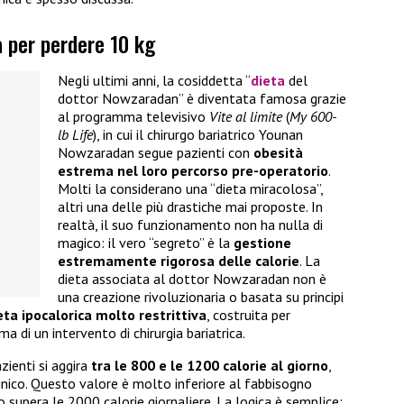
a per perdere 10 kg
Negli ultimi anni, la cosiddetta “
dieta
del
dottor Nowzaradan” è diventata famosa grazie
al programma televisivo
Vite al limite
(
My 600-
lb Life
), in cui il chirurgo bariatrico Younan
Nowzaradan segue pazienti con
obesità
estrema nel loro percorso pre-operatorio
.
Molti la considerano una “dieta miracolosa”,
altri una delle più drastiche mai proposte. In
realtà, il suo funzionamento non ha nulla di
magico: il vero “segreto” è la
gestione
estremamente rigorosa delle calorie
. La
dieta associata al dottor Nowzaradan non è
una creazione rivoluzionaria o basata su principi
eta ipocalorica molto restrittiva
, costruita per
a di un intervento di chirurgia bariatrica.
zienti si aggira
tra le 800 e le 1200 calorie al giorno
,
linico. Questo valore è molto inferiore al fabbisogno
 supera le 2000 calorie giornaliere. La logica è semplice: