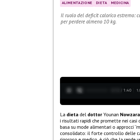
ALIMENTAZIONE
DIETA
MEDICINA
Il ruolo del deficit calorico estremo
per perdere almeno 10 kg.
0:13 / 1:40
1
La
dieta
del
dottor
Younan
Nowzar
i risultati rapidi che promette nei casi
basa su mode alimentari o approcci “mi
consolidato: il forte controllo delle 
rigoroso e medico, è ciò che la rende u