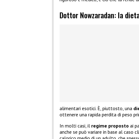
Dottor Nowzaradan: la diet
alimentari esotici. È, piuttosto, una
di
ottenere una rapida perdita di peso prim
In molti casi, il
regime proposto
ai pa
anche se può variare in base al caso c
calorico medio di un adulto, che spesso