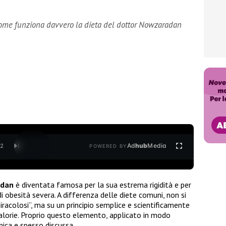
: come funziona davvero la dieta del dottor Nowzaradan
Ad
hub
Media
/
2
POWERED BY
adan
è diventata famosa per la sua estrema rigidità e per
 di obesità severa. A differenza delle diete comuni, non si
racolosi”, ma su un principio semplice e scientificamente
calorie. Proprio questo elemento, applicato in modo
nica e spesso discussa.