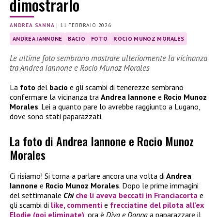
dimostrarlo
ANDREA SANNA
|
11 FEBBRAIO 2026
ANDREA IANNONE
BACIO
FOTO
ROCIO MUNOZ MORALES
Le ultime foto sembrano mostrare ulteriormente la vicinanza
tra Andrea Iannone e Rocio Munoz Morales
La
foto
del
bacio
e gli scambi di tenerezze sembrano
confermare la vicinanza tra
Andrea Iannone
e
Rocio Munoz
Morales
. Lei a quanto pare lo avrebbe raggiunto a Lugano,
dove sono stati paparazzati.
La foto di Andrea Iannone e Rocio Munoz
Morales
Ci risiamo! Si torna a parlare ancora una volta di
Andrea
Iannone
e
Rocio Munoz Morales
. Dopo le prime immagini
del settimanale
Chi
che li aveva beccati in Franciacorta
e
gli scambi di
like, commenti
e
frecciatine del pilota all’ex
Elodie
(poi eliminate)
, ora è
Diva e Donna
a paparazzare il