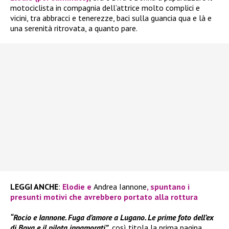
motociclista in compagnia dell’attrice molto complici e
vicini, tra abbracci e tenerezze, baci sulla guancia qua e là e
una serenità ritrovata, a quanto pare.
LEGGI ANCHE
:
Elodie e
Andrea Iannone
, spuntano i
presunti motivi che avrebbero portato alla rottura
“Rocio e Iannone. Fuga d’amore a Lugano. Le prime foto dell’ex
di Bova e il pilota innamorati”
, così titola la prima pagina