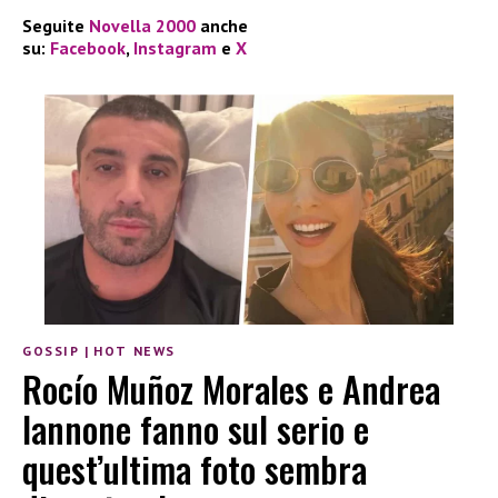
Seguite
Novella 2000
anche
su:
Facebook
,
Instagram
e
X
GOSSIP
|
HOT NEWS
Rocío Muñoz Morales e Andrea
Iannone fanno sul serio e
quest’ultima foto sembra