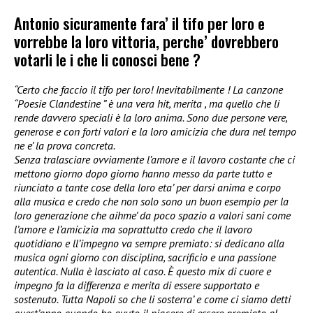
Antonio sicuramente fara’ il tifo per loro e
vorrebbe la loro vittoria, perche’ dovrebbero
votarli le i che li conosci bene ?
“Certo che faccio il tifo per loro! Inevitabilmente ! La canzone
“Poesie Clandestine ” è una vera hit, merita , ma quello che li
rende davvero speciali è la loro anima. Sono due persone vere,
generose e con forti valori e la loro amicizia che dura nel tempo
ne e’ la prova concreta.
Senza tralasciare ovviamente l’amore e il lavoro costante che ci
mettono giorno dopo giorno hanno messo da parte tutto e
riunciato a tante cose della loro eta’ per darsi anima e corpo
alla musica e credo che non solo sono un buon esempio per la
loro generazione che aihme’ da poco spazio a valori sani come
l’amore e l’amicizia ma soprattutto credo che il lavoro
quotidiano e ll’impegno va sempre premiato: si dedicano alla
musica ogni giorno con disciplina, sacrificio e una passione
autentica. Nulla è lasciato al caso. È questo mix di cuore e
impegno fa la differenza e merita di essere supportato e
sostenuto. Tutta Napoli so che li sosterra’ e come ci siamo detti