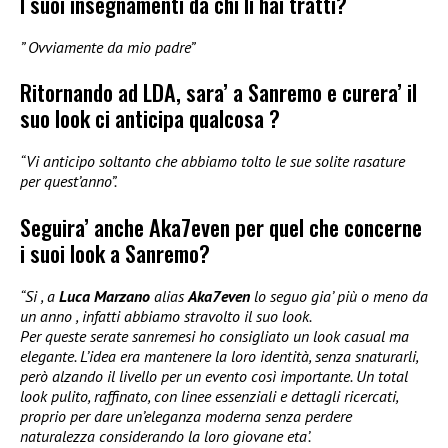
I suoi insegnamenti da chi li hai tratti?
” Ovviamente da mio padre”
Ritornando ad LDA, sara’ a Sanremo e curera’ il
suo look ci anticipa qualcosa ?
“Vi anticipo soltanto che abbiamo tolto le sue solite rasature
per quest’anno”.
Seguira’ anche Aka7even per quel che concerne
i suoi look a Sanremo?
“Si , a
Luca Marzano
alias
Aka7even
lo seguo gia’ più o meno da
un anno , infatti abbiamo stravolto il suo look.
Per queste serate sanremesi ho consigliato un look casual ma
elegante. L’idea era mantenere la loro identità, senza snaturarli,
però alzando il livello per un evento così importante. Un total
look pulito, raffinato, con linee essenziali e dettagli ricercati,
proprio per dare un’eleganza moderna senza perdere
naturalezza considerando la loro giovane eta’.