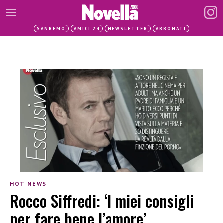
SANREMO
AMICI 24
NEWSLETTER
ABBONATI
HOT NEWS
Rocco Siffredi: ‘I miei consigli
per fare bene l’amore’