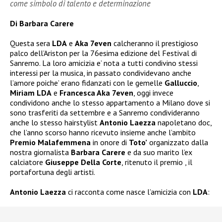
come simbolo di talento e determinazione
Di Barbara Carere
Questa sera
LDA
e
Aka 7even
calcheranno il prestigioso
palco dell’Ariston per la 76esima edizione del Festival di
Sanremo. La loro amicizia e’ nota a tutti condivino stessi
interessi per la musica, in passato condividevano anche
l’amore poiche’ erano fidanzati con le gemelle
Galluccio
,
Miriam LDA
e
Francesca Aka 7even
, oggi invece
condividono anche lo stesso appartamento a Milano dove si
sono trasferiti da settembre e a Sanremo condivideranno
anche lo stesso hairstylist
Antonio Laezza
napoletano doc,
che l’anno scorso hanno ricevuto insieme anche l’ambito
Premio Malafemmena
in onore di
Toto’
organizzato dalla
nostra giornalista
Barbara Carere
e da suo marito l’ex
calciatore
Giuseppe Della Corte
, ritenuto il premio , il
portafortuna degli artisti.
Antonio Laezza
ci racconta come nasce l’amicizia con
LDA
: