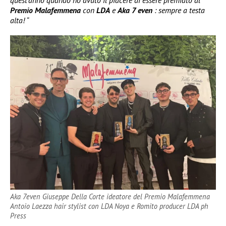
quest’anno quando ho avuto il piacere di essere premiato al
Premio Malafemmena
con
LDA
e
Aka 7 even
: sempre a testa
alta! “
Aka 7even Giuseppe Della Corte ideatore del Premio Malafemmena
Antoio Laezza hair stylist con LDA Noya e Romito producer LDA ph
Press