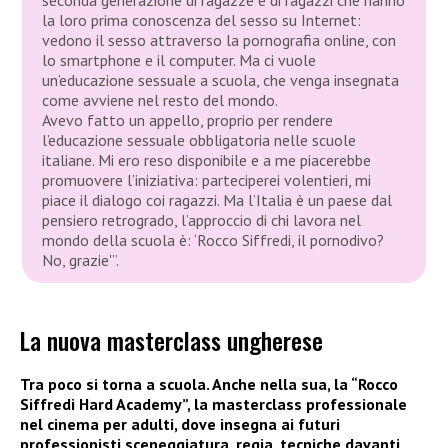
seconda generazione di ragazze e di ragazzi che hanno
la loro prima conoscenza del sesso su Internet:
vedono il sesso attraverso la pornografia online, con
lo smartphone e il computer. Ma ci vuole
un’educazione sessuale a scuola, che venga insegnata
come avviene nel resto del mondo.
Avevo fatto un appello, proprio per rendere
l’educazione sessuale obbligatoria nelle scuole
italiane. Mi ero reso disponibile e a me piacerebbe
promuovere l’iniziativa: parteciperei volentieri, mi
piace il dialogo coi ragazzi. Ma l’Italia è un paese dal
pensiero retrogrado, l’approccio di chi lavora nel
mondo della scuola è: ‘Rocco Siffredi, il pornodivo?
No, grazie'”.
La nuova masterclass ungherese
Tra poco si torna a scuola. Anche nella sua, la “Rocco
Siffredi Hard Academy”, la masterclass professionale
nel cinema per adulti, dove insegna ai futuri
professionisti sceneggiatura, regia, tecniche davanti