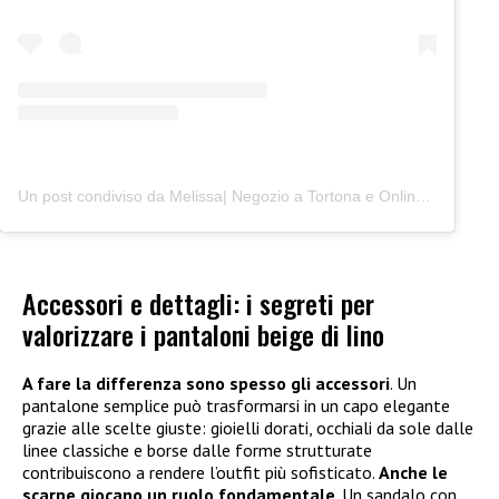
Un post condiviso da Melissa| Negozio a Tortona e Online (@junocreativelab)
Accessori e dettagli: i segreti per
valorizzare i pantaloni beige di lino
A fare la differenza sono spesso gli accessori
. Un
pantalone semplice può trasformarsi in un capo elegante
grazie alle scelte giuste: gioielli dorati, occhiali da sole dalle
linee classiche e borse dalle forme strutturate
contribuiscono a rendere l’outfit più sofisticato.
Anche le
scarpe giocano un ruolo fondamentale
. Un sandalo con