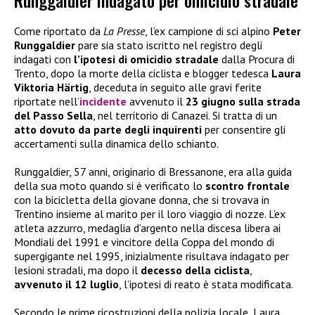
Runggaldier indagato per omicidio stradale
Come riportato da
La Presse
, l’ex campione di sci alpino
Peter
Runggaldier
pare sia stato iscritto nel registro degli
indagati con
l’ipotesi di omicidio stradale
dalla Procura di
Trento, dopo la morte della ciclista e blogger tedesca
Laura
Viktoria Härtig
, deceduta in seguito alle gravi ferite
riportate nell’
incidente
avvenuto il
23 giugno sulla strada
del Passo Sella
, nel territorio di Canazei. Si tratta di un
atto dovuto da parte degli inquirenti
per consentire gli
accertamenti sulla dinamica dello schianto.
Runggaldier, 57 anni, originario di Bressanone, era alla guida
della sua moto quando si è verificato lo
scontro frontale
con la bicicletta della giovane donna, che si trovava in
Trentino insieme al marito per il loro viaggio di nozze. L’ex
atleta azzurro, medaglia d’argento nella discesa libera ai
Mondiali del 1991 e vincitore della Coppa del mondo di
supergigante nel 1995, inizialmente risultava indagato per
lesioni stradali, ma dopo il
decesso della ciclista
,
avvenuto il 12 luglio
, l’ipotesi di reato è stata modificata.
Secondo le prime ricostruzioni della polizia locale, Laura