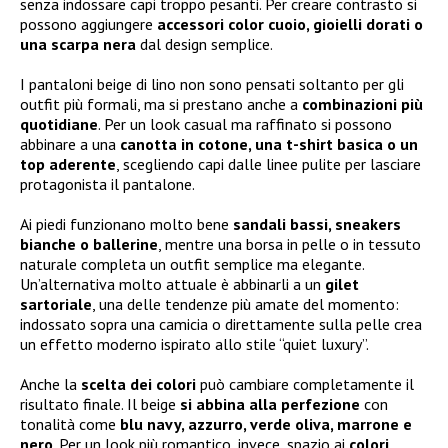
senza indossare capi troppo pesanti. Per creare contrasto si
possono aggiungere
accessori color cuoio, gioielli dorati o
una scarpa nera
dal design semplice.
I pantaloni beige di lino non sono pensati soltanto per gli
outfit più formali, ma si prestano anche a
combinazioni più
quotidiane
. Per un look casual ma raffinato si possono
abbinare a una
canotta in cotone, una t-shirt basica o un
top aderente
, scegliendo capi dalle linee pulite per lasciare
protagonista il pantalone.
Ai piedi funzionano molto bene
sandali bassi, sneakers
bianche o ballerine
, mentre una borsa in pelle o in tessuto
naturale completa un outfit semplice ma elegante.
Un’alternativa molto attuale è abbinarli a un
gilet
sartoriale
, una delle tendenze più amate del momento:
indossato sopra una camicia o direttamente sulla pelle crea
un effetto moderno ispirato allo stile “quiet luxury”.
Anche la
scelta dei colori
può cambiare completamente il
risultato finale. Il beige
si abbina alla perfezione
con
tonalità come
blu navy, azzurro, verde oliva, marrone e
nero
. Per un look più romantico, invece, spazio ai
colori