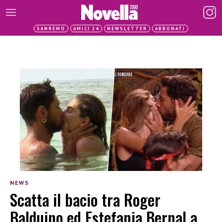
SANREMO
AMICI 24
NEWSLETTER
ABBONATI
NEWS
Scatta il bacio tra Roger
Balduino ed Estefania Bernal a