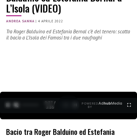
L’Isola (VIDEO)
ANDREA SANNA
|
4 APRILE 2022
Tra Roger Balduino ed Estefania Bernal c’è del tenero: scatta
il bacio a L’Isola dei Famosi tra i due naufraghi
0:28 /
Ad
hub
Media
POWERED
1
/
2
3:35
BY
Bacio tra Roger Balduino ed Estefania