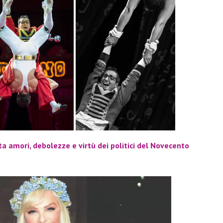
 amori, debolezze e virtù dei politici del Novecento