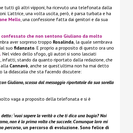
e tutti gli altri vipponi, ha ricevuto una telefonata dalla
oni. L’attrice, una volta uscita, però, è parsa turbata e ha
ane Mello
, una confessione fatta dai genitori e da sua
no confessato che non sentono
Giuliano
da molto
mbra aver sorpreso troppo
Rosalinda
, la quale sembrava
dal suo
fidanzato
. E proprio a proposito di questo ora uno
.
Nel video dello sfogo, gli autori si sono lasciati
 infatti, stando da quanto riportato dalla redazione, che
 alla
Cannavò
, anche se quest’ultima non ha mai detto
 la didascalia che sta facendo discutere:
 con Giuliano, scossa dal messaggio riportatole da sua sorella
 molto vaga a proposito della telefonata e si è
 detto: ‘vuoi sapere la verità o che ti dica una bugia? Noi
siamo, non è la prima volta che succede. Comunque loro mi
mo percorso
, un percorso di evoluzione. Sono felice di