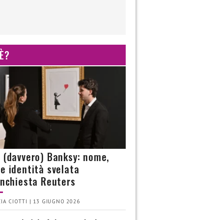
 È?
è (davvero) Banksy: nome,
 e identità svelata
’inchiesta Reuters
IA CIOTTI | 13 GIUGNO 2026