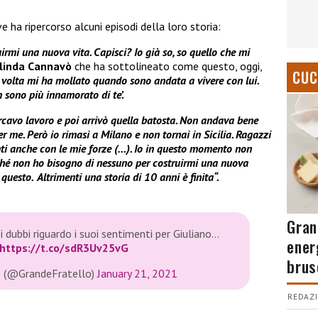
e ha ripercorso alcuni episodi della loro storia:
irmi una nuova vita. Capisci? Io già so, so quello che mi
linda Cannavò
che ha sottolineato come questo, oggi,
CUC
volta mi ha mollato quando sono andata a vivere con lui.
n sono più innamorato di te’.
rcavo lavoro e poi arrivò quella batosta. Non andava bene
r me. Però io rimasi a Milano e non tornai in Sicilia. Ragazzi
ti anche con le mie forze (…).
Io in questo momento non
ché non ho bisogno di nessuno per costruirmi una nuova
 questo.
Altrimenti una storia di 10 anni è finita
“.
Gran
ei dubbi riguardo i suoi sentimenti per Giuliano…
ener
https://t.co/sdR3Uv25vG
brus
o (@GrandeFratello)
January 21, 2021
REDAZI