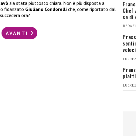
Franc
navò
sia stata piuttosto chiara. Non è più disposta a
uo fidanzato
Giuliano Condorelli
che, come riportato dal
Chef 
e succederà ora?
sa di
REDAZI
AVANTI
Press
senti
veloci
LUCREZ
Pranz
piatt
LUCREZ