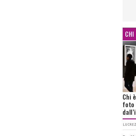
CHI
Chi 
foto
dall
LUCREZ