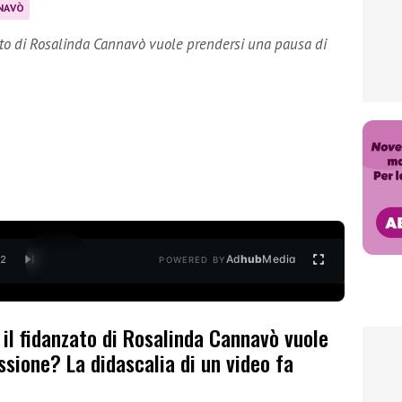
NAVÒ
nzato di Rosalinda Cannavò vuole prendersi una pausa di
Ad
hub
Media
/
2
POWERED BY
: il fidanzato di Rosalinda Cannavò vuole
ssione? La didascalia di un video fa