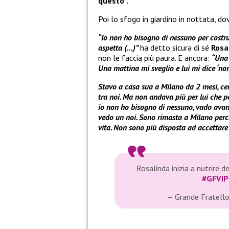
questo”.
Poi lo sfogo in giardino in nottata, dov
“Io non ho bisogno di nessuno per costru
aspetta (…)”
ha detto sicura di sé
Rosa
non le faccia più paura. E ancora:
“Una 
Una mattina mi sveglio e lui mi dice ‘no
Stavo a casa sua a Milano da 2 mesi, ce
tra noi. Ma non andava più per lui che pe
io non ho bisogno di nessuno, vado avan
vedo un noi. Sono rimasta a Milano per
vita
.
Non sono più disposta ad accettare
Rosalinda inizia a nutrire d
#GFVIP
— Grande Fratell