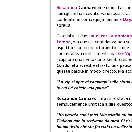
Rosalinda
Cannavò
due giorni fa, com
famiglia e ha ricevuto varie rassicurazi
confidato ai compagni, in primis a
Day
sorella.
Pare infatti che
i suoi cari le abbia
tempo
, ma questa confidenza non se
aspettarsi un comportamento simile 
spoiler arriva direttamente dal
GF Vip
scappare una rivelazione. Sembrerebbe,
Condorelli
avrebbe chiesto una pausa
queste parole in modo diretto. Ma ecco
“La Vip si apre ai compagni sulla storia
in cui lui chiede una pausa”.
Rosalinda Cannavò
, infatti, è stata
semplicemente limitata a dire questo:
“Ho parlato con i miei. Mia sorella mi ha
Giuliano non lo sentiamo da mesi
.
Ci ri
hanno detto che sto facendo un bellissi