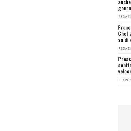
anche
gour
REDAZI
Franc
Chef 
sa di
REDAZI
Press
senti
veloci
LUCREZ