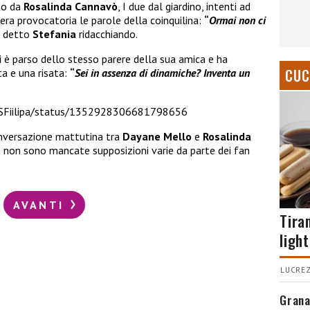
to da
Rosalinda Cannavò
, I due dal giardino, intenti ad
a provocatoria le parole della coinquilina:
“
Ormai non ci
a detto
Stefania
ridacchiando.
i
è parso dello stesso parere della sua amica e ha
CUC
ta e una risata:
“
Sei in assenza di dinamiche? Inventa un
m/SFiilipa/status/1352928306681798656
conversazione mattutina tra
Dayane Mello
e
Rosalinda
e non sono mancate supposizioni varie da parte dei fan
AVANTI
Tira
light
LUCREZ
Grana