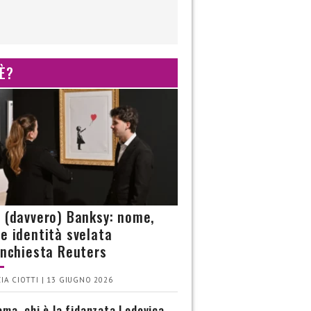
 È?
è (davvero) Banksy: nome,
 e identità svelata
’inchiesta Reuters
IA CIOTTI | 13 GIUGNO 2026
ma, chi è la fidanzata Lodovica