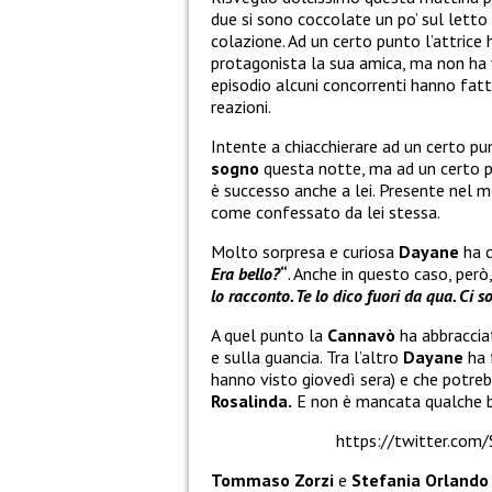
due si sono coccolate un po’ sul lett
colazione. Ad un certo punto l’attrice 
protagonista la sua amica, ma non ha v
episodio alcuni concorrenti hanno fat
reazioni.
Intente a chiacchierare ad un certo p
sogno
questa notte, ma ad un certo
è successo anche a lei. Presente nel m
come confessato da lei stessa.
Molto sorpresa e curiosa
Dayane
ha c
Era bello?
“
. Anche in questo caso, però
lo racconto. Te lo dico fuori da qua. Ci
A quel punto la
Cannavò
ha abbraccia
e sulla guancia. Tra l’altro
Dayane
ha 
hanno visto giovedì sera) e che potre
Rosalinda.
E non è mancata qualche b
https://twitter.co
Tommaso Zorzi
e
Stefania Orlando