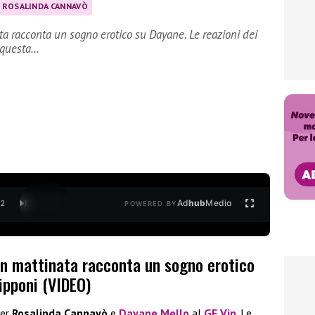
ROSALINDA CANNAVÒ
a racconta un sogno erotico su Dayane. Le reazioni dei
 questa…
Ad
hub
Media
/
2
POWERED BY
in mattinata racconta un sogno erotico
vipponi (VIDEO)
per
Rosalinda Cannavò
e
Dayane Mello
al
GF Vip
. Le