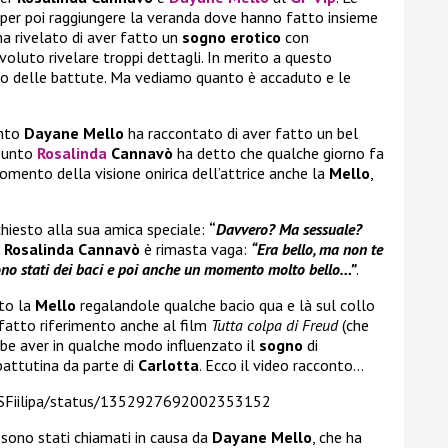
o per poi raggiungere la veranda dove hanno fatto insieme
ha rivelato di aver fatto un
sogno erotico
con
oluto rivelare troppi dettagli. In merito a questo
to delle battute. Ma vediamo quanto è accaduto e le
unto
Dayane Mello
ha raccontato di aver fatto un bel
 punto
Rosalinda
Cannavò
ha detto che qualche giorno fa
omento della visione onirica dell’attrice anche la
Mello
,
hiesto alla sua amica speciale:
“
Davvero? Ma sessuale?
,
Rosalinda Cannavò
è rimasta vaga:
“Era bello, ma non te
 sono stati dei baci e poi anche un momento molto bello…”
.
to la
Mello
regalandole qualche bacio qua e là sul collo
fatto riferimento anche al film
Tutta colpa di Freud
(che
bbe aver in qualche modo influenzato il
sogno
di
attutina da parte di
Carlotta
. Ecco il video racconto…
m/SFiilipa/status/1352927692002353152
sono stati chiamati in causa da
Dayane Mello
, che ha