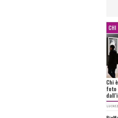
CHI
Chi 
foto
dall
LUCREZ
BigMa